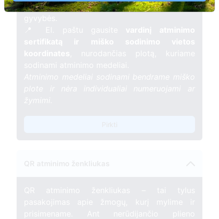
mėnesį – tarsi tiltas tarp prisiminimo ir
gyvybės.
📍 El. paštu gausite
vardinį atminimo
sertifikatą ir miško sodinimo vietos
koordinates
, nurodančias plotą, kuriame
sodinami atminimo medeliai.
Atminimo medeliai sodinami bendrame miško
plote ir nėra individualiai numeruojami ar
žymimi.
Pirkti
QR atminimo ženkliukas
QR atminimo ženkliukas – tai tylus
pasakojimas apie žmogų, kurį mylime ir
prisimename. Ant nerūdijančio plieno