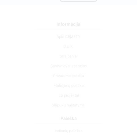
Informacija
Apie CEMETY
D.U.K.
Straipsniai
Savivaldybių sąrašas
Privatumo politika
Mokėjimų politika
ES projektai
Slapukų nustatymai
Paieška
Velionių paieška