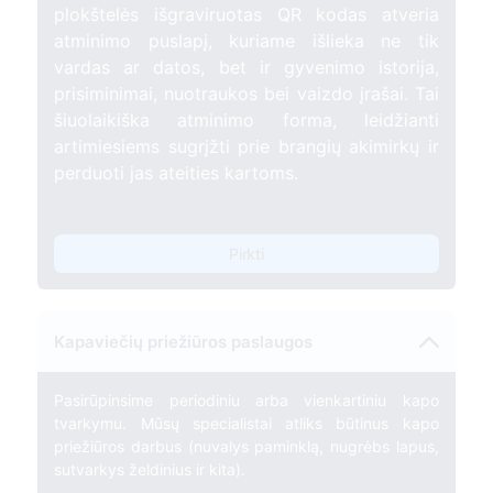
plokštelės išgraviruotas QR kodas atveria
atminimo puslapį, kuriame išlieka ne tik
vardas ar datos, bet ir gyvenimo istorija,
prisiminimai, nuotraukos bei vaizdo įrašai. Tai
šiuolaikiška atminimo forma, leidžianti
artimiesiems sugrįžti prie brangių akimirkų ir
perduoti jas ateities kartoms.
Pirkti
Kapaviečių priežiūros paslaugos
Pasirūpinsime periodiniu arba vienkartiniu kapo
tvarkymu. Mūsų specialistai atliks būtinus kapo
priežiūros darbus (nuvalys paminklą, nugrėbs lapus,
sutvarkys želdinius ir kita).