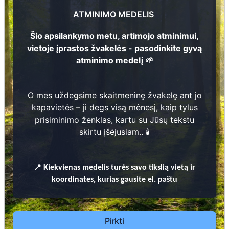
Boleslovas Žukauskas
?
- ?
ATMINIMO MEDELIS
3
Šio apsilankymo metu, artimojo atminimui,
vietoje įprastos žvakelės - pasodinkite gyvą
atminimo medelį 🌱
O mes uždegsime skaitmeninę žvakelę ant jo
Prieinamos paslaugos:
kapavietės – ji degs visą mėnesį, kaip tylus
prisiminimo ženklas, kartu su Jūsų tekstu
Atminimo medelis
skirtu įšėjusiam.. 🕯️
Pasodinkite atminimo medelį artimo
žmogaus atminimui – gyvą simbolį, augantį
📍
Kiekvienas
medelis turės savo tikslią vietą ir
kartu su nauju Lietuvos mišku.
75
koordinates, kurias gausite el. paštu
🌳 Pasirinkite artimąjį, kurio atminimui skiriate
medelį, ir palikite jam skirtą atminimo žinutę.
🕯️ O mes, Jūsų vardu, uždegsime
skaitmeninę
Pirkti
žvakelę artimojo kapavietėje
, kuri švies vieną