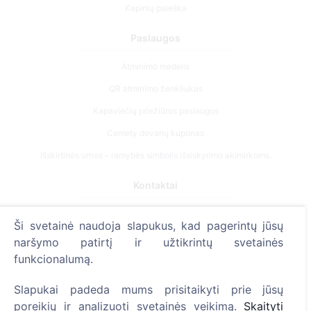
Kapinių paieška
Paslaugos
Atminimo medelis
QR atminimo ženkliukas
Kapaviečių priežiūros paslaugos
Cemety dovanų kuponas
Išskirtinės urnos – ramybės simbolis išsiskyrimo akimirkoms.
Kontaktai
UAB "Kapinių valdymo sprendimai", 304241197
Ši svetainė naudoja slapukus, kad pagerintų jūsų
+370 612 08926 (I-V 8:00 - 16:45)
naršymo patirtį ir užtikrintų svetainės
info@cemety.lt
funkcionalumą.
Veiklą vykdome visoje Lietuvoje!
Slapukai padeda mums prisitaikyti prie jūsų
poreikių ir analizuoti svetainės veikimą.
Skaityti