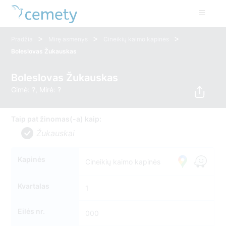
>
>
>
Pradžia
Mirę asmenys
Cineikių kaimo kapinės
Boleslovas Žukauskas
Boleslovas Žukauskas
Gimė: ?, Mirė: ?
Taip pat žinomas(-a) kaip:
Žukauskai
Kapinės
Cineikių kaimo kapinės
Kvartalas
1
Eilės nr.
000