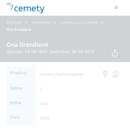
>
>
>
Startseite
Verstorbene
Lomenių kaimo kapinės
Ona Grendienė
Ona Grendienė
Geboren: 05.06.1940, Gestorben: 26.09.2023
Friedhof
Lomenių kaimo kapinės
Sektor
1
Reihe
000
Platz
0095