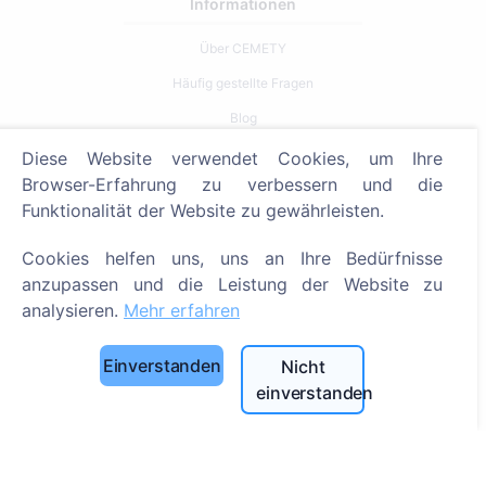
Informationen
Über CEMETY
Häufig gestellte Fragen
Blog
Liste der Gemeinden und Benutzer
Diese Website verwendet Cookies, um Ihre
Browser-Erfahrung zu verbessern und die
Datenschutzrichtlinie
Funktionalität der Website zu gewährleisten.
Zahlungsverfahren
Cookies helfen uns, uns an Ihre Bedürfnisse
Cookie-Einstellungen
anzupassen und die Leistung der Website zu
Suche
analysieren.
Mehr erfahren
Bestattete suchen
Einverstanden
Nicht
Friedhöfe suchen
einverstanden
Dienstleistungen
Kontakt