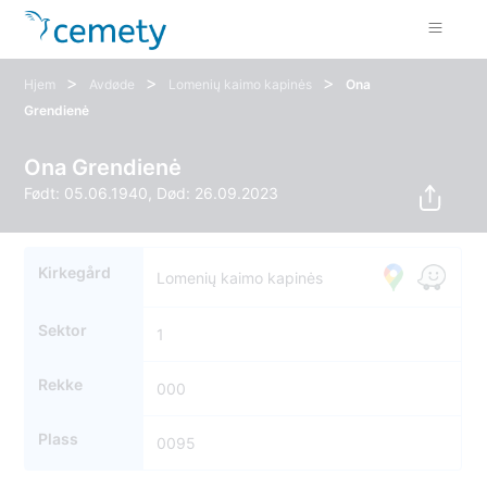
>
>
>
Hjem
Avdøde
Lomenių kaimo kapinės
Ona
Grendienė
Ona Grendienė
Født: 05.06.1940, Død: 26.09.2023
Kirkegård
Lomenių kaimo kapinės
Sektor
1
Rekke
000
Plass
0095