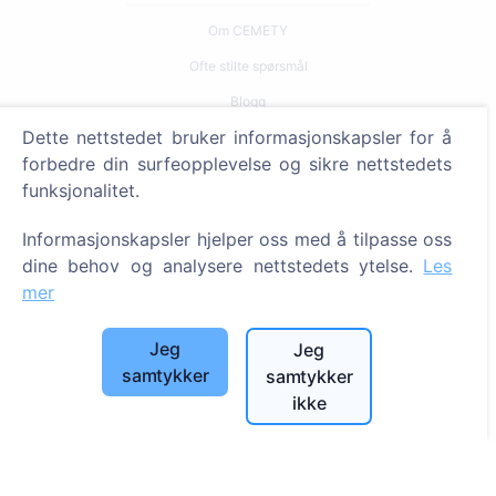
Om CEMETY
Ofte stilte spørsmål
Blogg
Dette nettstedet bruker informasjonskapsler for å
Liste over kommuner og brukere
forbedre din surfeopplevelse og sikre nettstedets
Personvernerklæring
funksjonalitet.
Betalingspolicy
Informasjonskapsler hjelper oss med å tilpasse oss
Innstillinger for informasjonskapsler
dine behov og analysere nettstedets ytelse.
Les
mer
Søk
Søk etter avdøde
Jeg
Jeg
Søk etter gravplasser
samtykker
samtykker
ikke
Tjenester
Kontakter