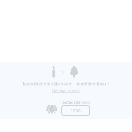
Iededziet digitālo sveci - iestādiet koku!
Uzzināt vairāk
Iestādītie koki
1393