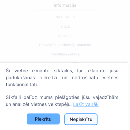
Informācija
Par CEMETY
B.U.J.
Notikumi
Pašvaldību un lietotāju saraksts
Privātuma politika
Maksājumu politika
Šī vietne izmanto sīkfailus, lai uzlabotu jūsu
ES projekti
pārlūkošanas pieredzi un nodrošinātu vietnes
Sīkfailu iestatījumi
funkcionalitāti.
Meklēšana
Sīkfaili palīdz mums pielāgoties jūsu vajadzībām
un analizēt vietnes veiktspēju.
Lasīt vairāk
Meklēt apbedīto
Meklēt kapsētu
Piekrītu
Nepiekrītu
Pakalpojumi