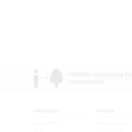
Uždekite skaitmeninę žva
Skaityti daugiau
Informacija
Paieška
Apie CEMETY
Velionių paieška