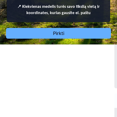
16 - 1977
1
📍
Kiekvienas
medelis turės savo tikslią vietą ir
koordinates, kurias gausite el. paštu
erija Letukienė
1911 - 1998
Pirkti