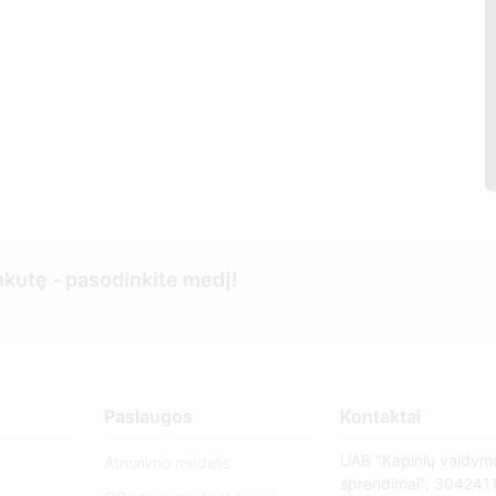
kutę - pasodinkite medį!
Paslaugos
Kontaktai
UAB "Kapinių valdym
Atminimo medelis
sprendimai", 304241