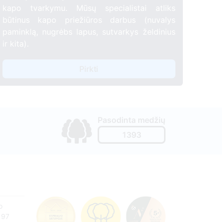
kapo tvarkymu. Mūsų specialistai atliks
būtinus kapo priežiūros darbus (nuvalys
paminklą, nugrėbs lapus, sutvarkys želdinius
ir kita).
Pirkti
Pasodinta medžių
1393
o
197