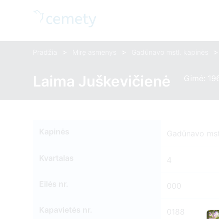
>
>
>
Pradžia
Mirę asmenys
Gadūnavo mstl. kapinės
Laima Juškevičienė
Gimė: 19
Kapinės
Gadūnavo mst
Kvartalas
4
Eilės nr.
000
Kapavietės nr.
0188