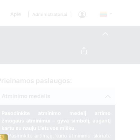
Apie
|
|
Administratoriai
Prieinamos paslaugos:
Atminimo medelis
Pasodinkite atminimo medelį artimo
žmogaus atminimui – gyvą simbolį, augantį
kartu su nauju Lietuvos mišku.
🌳 Pasirinkite artimąjį, kurio atminimui skiriate