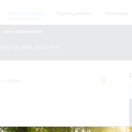
Velionių paieška
Kapinių paieška
Paslaugos
Laima Juškevičienė
66-12-02, Mirė: 2023-01-14
l. kapinės