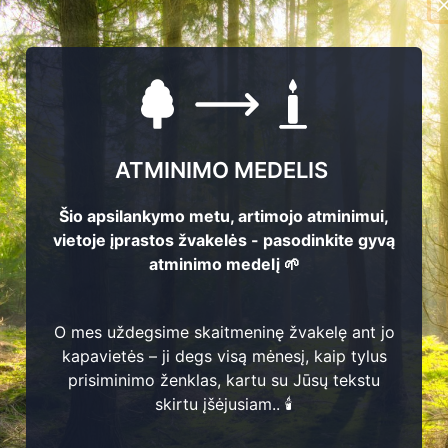
ATMINIMO MEDELIS
Šio apsilankymo metu, artimojo atminimui,
vietoje įprastos žvakelės - pasodinkite gyvą
atminimo medelį 🌱
3
O mes uždegsime skaitmeninę žvakelę ant jo
141
kapavietės – ji degs visą mėnesį, kaip tylus
2
prisiminimo ženklas, kartu su Jūsų tekstu
uškevičienė
skirtu įšėjusiam.. 🕯️
6 - 2023
Julijona Joneikienė
as Letukis
1907 - 1993