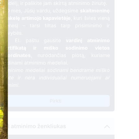
medelį, ir palikite jam skirtą atminimo žinutę.
🕯️ O mes, Jūsų vardu, uždegsime
skaitmeninę
žvakelę artimojo kapavietėje
, kuri švies vieną
mėnesį – tarsi tiltas tarp prisiminimo ir
gyvybės.
📍 El. paštu gausite
vardinį atminimo
sertifikatą ir miško sodinimo vietos
koordinates
, nurodančias plotą, kuriame
sodinami atminimo medeliai.
Atminimo medeliai sodinami bendrame miško
plote ir nėra individualiai numeruojami ar
žymimi.
Pirkti
QR atminimo ženkliukas