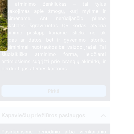
QR atminimo ženkliukas – tai tylus
pasakojimas apie žmogų, kurį mylime ir
prisimename. Ant nerūdijančio plieno
plokštelės išgraviruotas QR kodas atveria
atminimo puslapį, kuriame išlieka ne tik
vardas ar datos, bet ir gyvenimo istorija,
prisiminimai, nuotraukos bei vaizdo įrašai. Tai
šiuolaikiška atminimo forma, leidžianti
artimiesiems sugrįžti prie brangių akimirkų ir
perduoti jas ateities kartoms.
Pirkti
Kapaviečių priežiūros paslaugos
Pasirūpinsime periodiniu arba vienkartiniu