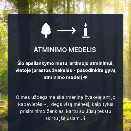
ATMINIMO MEDELIS
Šio apsilankymo metu, artimojo atminimui,
157
vietoje įprastos žvakelės - pasodinkite gyvą
atminimo medelį 🌱
O mes uždegsime skaitmeninę žvakelę ant jo
1
kapavietės – ji degs visą mėnesį, kaip tylus
prisiminimo ženklas, kartu su Jūsų tekstu
skirtu įšėjusiam.. 🕯️