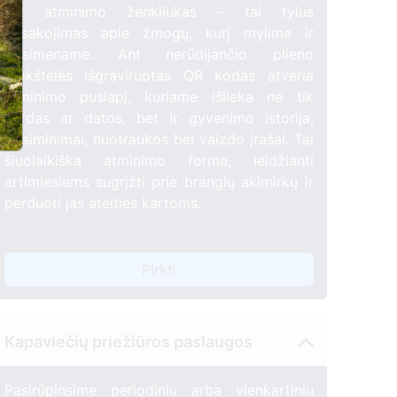
QR atminimo ženkliukas – tai tylus
pasakojimas apie žmogų, kurį mylime ir
prisimename. Ant nerūdijančio plieno
plokštelės išgraviruotas QR kodas atveria
atminimo puslapį, kuriame išlieka ne tik
vardas ar datos, bet ir gyvenimo istorija,
prisiminimai, nuotraukos bei vaizdo įrašai. Tai
šiuolaikiška atminimo forma, leidžianti
artimiesiems sugrįžti prie brangių akimirkų ir
perduoti jas ateities kartoms.
Pirkti
Kapaviečių priežiūros paslaugos
Pasirūpinsime periodiniu arba vienkartiniu