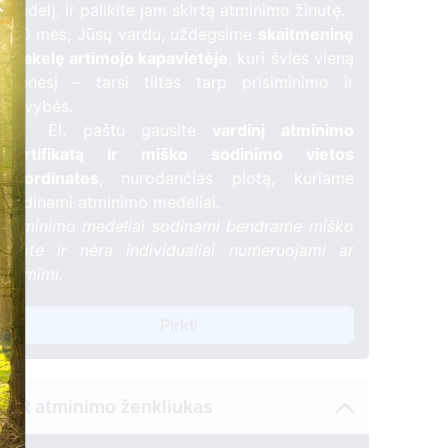
medelį, ir palikite jam skirtą atminimo žinutę.
🕯️ O mes, Jūsų vardu, uždegsime
skaitmeninę
žvakelę artimojo kapavietėje
, kuri švies vieną
mėnesį – tarsi tiltas tarp prisiminimo ir
gyvybės.
📍 El. paštu gausite
vardinį atminimo
sertifikatą ir miško sodinimo vietos
koordinates
, nurodančias plotą, kuriame
sodinami atminimo medeliai.
Atminimo medeliai sodinami bendrame miško
plote ir nėra individualiai numeruojami ar
žymimi.
Pirkti
QR atminimo ženkliukas