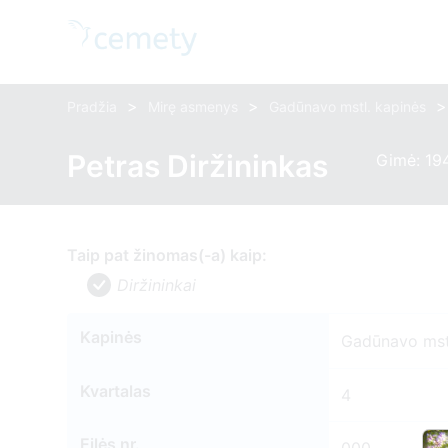
>
>
>
Pradžia
Mirę asmenys
Gadūnavo mstl. kapinės
Petras Diržininkas
Gimė: 19
Taip pat žinomas(-a) kaip:
Diržininkai
Kapinės
Gadūnavo mst
Kvartalas
4
Eilės nr.