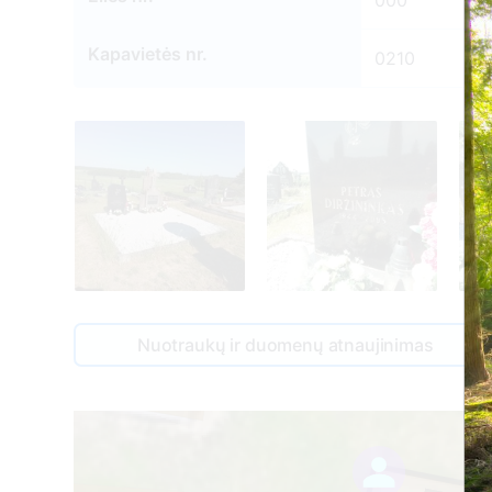
000
Kapavietės nr.
0210
Nuotraukų ir duomenų atnaujinimas