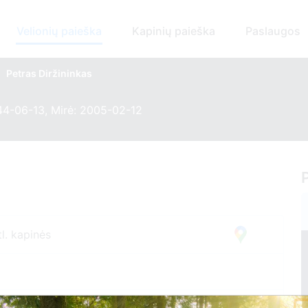
Velionių paieška
Kapinių paieška
Paslaugos
Petras Diržininkas
44-06-13, Mirė: 2005-02-12
l. kapinės