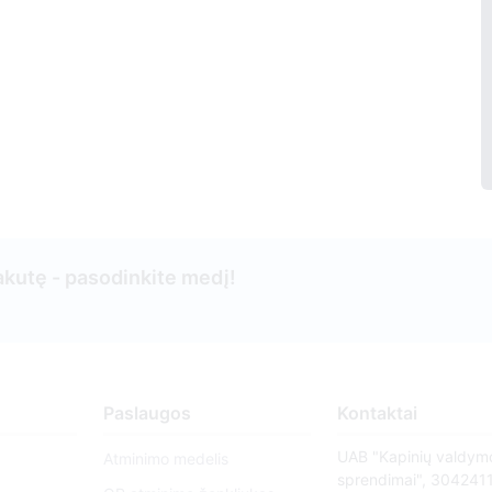
kutę - pasodinkite medį!
Paslaugos
Kontaktai
UAB "Kapinių valdym
Atminimo medelis
sprendimai", 304241