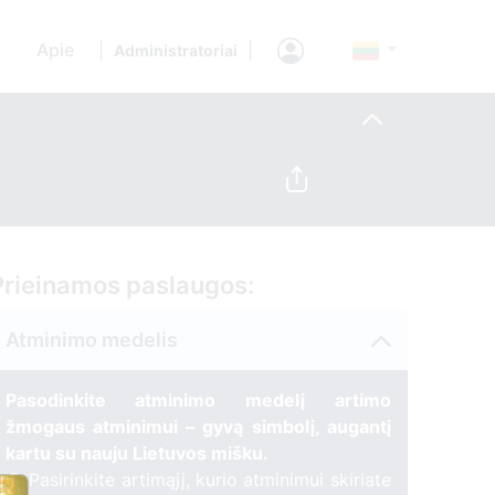
Apie
|
|
Administratoriai
Prieinamos paslaugos:
Atminimo medelis
Pasodinkite atminimo medelį artimo
žmogaus atminimui – gyvą simbolį, augantį
kartu su nauju Lietuvos mišku.
🌳 Pasirinkite artimąjį, kurio atminimui skiriate