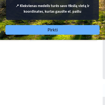
📍
Kiekvienas
medelis turės savo tikslią vietą ir
s Diržininkas
44 - 2005
koordinates, kurias gausite el. paštu
5
Pirkti
iržininkas
- 1980
4
158