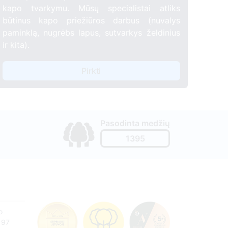
kapo tvarkymu. Mūsų specialistai atliks
būtinus kapo priežiūros darbus (nuvalys
paminklą, nugrėbs lapus, sutvarkys želdinius
ir kita).
Pirkti
Pasodinta medžių
1395
o
197