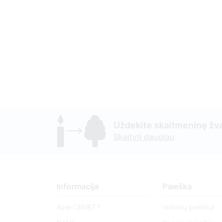
Uždekite skaitmeninę žva
Skaityti daugiau
Informacija
Paieška
Apie CEMETY
Velionių paieška