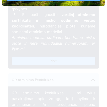
mėnesį – tarsi tiltas tarp prisiminimo ir
gyvybės.
📍 El. paštu gausite
vardinį atminimo
sertifikatą ir miško sodinimo vietos
koordinates
, nurodančias plotą, kuriame
sodinami atminimo medeliai.
Atminimo medeliai sodinami bendrame miško
plote ir nėra individualiai numeruojami ar
žymimi.
Pirkti
QR atminimo ženkliukas
QR atminimo ženkliukas – tai tylus
pasakojimas apie žmogų, kurį mylime ir
prisimename. Ant nerūdijančio plieno