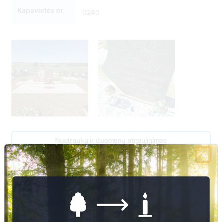
Kapavietės nr.
0240
Nuotraukų ir duomenų atnaujinimas
4
240
3