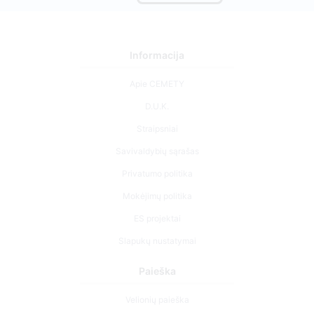
Informacija
Apie CEMETY
D.U.K.
Straipsniai
Savivaldybių sąrašas
Privatumo politika
Mokėjimų politika
ES projektai
Slapukų nustatymai
Paieška
Velionių paieška