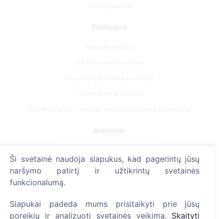
Kapinių paieška
Paslaugos
Atminimo medelis
QR atminimo ženkliukas
Kapaviečių priežiūros paslaugos
Cemety dovanų kuponas
Išskirtinės urnos – ramybės simbolis išsiskyrimo akimirkoms.
Kontaktai
UAB "Kapinių valdymo sprendimai", 304241197
Ši svetainė naudoja slapukus, kad pagerintų jūsų
+370 612 08926 (I-V 8:00 - 16:45)
naršymo patirtį ir užtikrintų svetainės
info@cemety.lt
funkcionalumą.
Veiklą vykdome visoje Lietuvoje!
Slapukai padeda mums prisitaikyti prie jūsų
poreikių ir analizuoti svetainės veikimą.
Skaityti