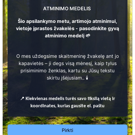
Stanislava Miltenaitė
2
1916 - 2006
ATMINIMO MEDELIS
Šio apsilankymo metu, artimojo atminimui,
Kotryna Miltenienė
vietoje įprastos žvakelės - pasodinkite gyvą
1
1883 - 1949
atminimo medelį 🌱
O mes uždegsime skaitmeninę žvakelę ant jo
220
Prieinamos paslaugos:
kapavietės – ji degs visą mėnesį, kaip tylus
prisiminimo ženklas, kartu su Jūsų tekstu
Atminimo medelis
skirtu įšėjusiam.. 🕯️
Pasodinkite atminimo medelį artimo
žmogaus atminimui – gyvą simbolį, augantį
📍
Kiekvienas
medelis turės savo tikslią vietą ir
kartu su nauju Lietuvos mišku.
koordinates, kurias gausite el. paštu
🌳 Pasirinkite artimąjį, kurio atminimui skiriate
medelį, ir palikite jam skirtą atminimo žinutę.
🕯️ O mes, Jūsų vardu, uždegsime
skaitmeninę
Pirkti
žvakelę artimojo kapavietėje
, kuri švies vieną