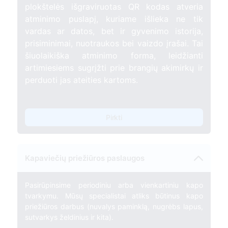
plokštelės išgraviruotas QR kodas atveria
atminimo puslapį, kuriame išlieka ne tik
vardas ar datos, bet ir gyvenimo istorija,
prisiminimai, nuotraukos bei vaizdo įrašai. Tai
šiuolaikiška atminimo forma, leidžianti
artimiesiems sugrįžti prie brangių akimirkų ir
perduoti jas ateities kartoms.
Pirkti
Kapaviečių priežiūros paslaugos
Pasirūpinsime periodiniu arba vienkartiniu kapo
tvarkymu. Mūsų specialistai atliks būtinus kapo
priežiūros darbus (nuvalys paminklą, nugrėbs lapus,
sutvarkys želdinius ir kita).