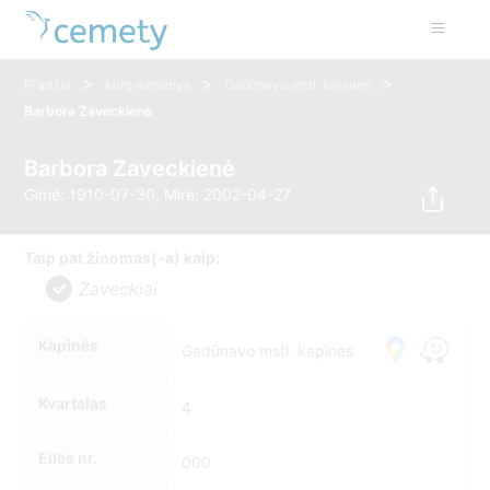
>
>
>
Pradžia
Mirę asmenys
Gadūnavo mstl. kapinės
Barbora Zaveckienė
Barbora Zaveckienė
Gimė: 1910-07-30, Mirė: 2002-04-27
Taip pat žinomas(-a) kaip:
Zaveckiai
Kapinės
Gadūnavo mstl. kapinės
Kvartalas
4
Eilės nr.
000