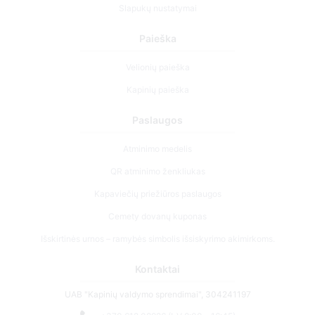
Slapukų nustatymai
Paieška
Velionių paieška
Kapinių paieška
Paslaugos
Atminimo medelis
QR atminimo ženkliukas
Kapaviečių priežiūros paslaugos
Cemety dovanų kuponas
Išskirtinės urnos – ramybės simbolis išsiskyrimo akimirkoms.
Kontaktai
UAB "Kapinių valdymo sprendimai", 304241197