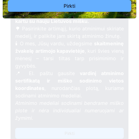
Pirkti
Pasodinkite atminimo medelį artimo
žmogaus atminimui – gyvą simbolį, augantį
kartu su nauju Lietuvos mišku.
🌳 Pasirinkite artimąjį, kurio atminimui skiriate
medelį, ir palikite jam skirtą atminimo žinutę.
🕯️ O mes, Jūsų vardu, uždegsime
skaitmeninę
žvakelę artimojo kapavietėje
, kuri švies vieną
mėnesį – tarsi tiltas tarp prisiminimo ir
gyvybės.
📍 El. paštu gausite
vardinį atminimo
sertifikatą ir miško sodinimo vietos
koordinates
, nurodančias plotą, kuriame
sodinami atminimo medeliai.
Atminimo medeliai sodinami bendrame miško
plote ir nėra individualiai numeruojami ar
žymimi.
Pirkti