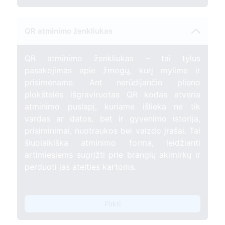
QR atminimo ženkliukas
QR atminimo ženkliukas – tai tylus
pasakojimas apie žmogų, kurį mylime ir
prisimename. Ant nerūdijančio plieno
plokštelės išgraviruotas QR kodas atveria
atminimo puslapį, kuriame išlieka ne tik
vardas ar datos, bet ir gyvenimo istorija,
prisiminimai, nuotraukos bei vaizdo įrašai. Tai
šiuolaikiška atminimo forma, leidžianti
artimiesiems sugrįžti prie brangių akimirkų ir
perduoti jas ateities kartoms.
Pirkti