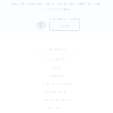
Uždekite skaitmeninę žvakutę - pasodinkite medį!
Skaityti daugiau
Pasodinta medžių
1393
Informacija
Apie CEMETY
D.U.K.
Straipsniai
Savivaldybių sąrašas
Privatumo politika
Mokėjimų politika
ES projektai