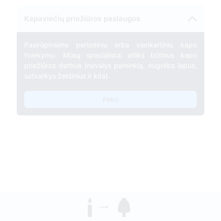
Kapaviečių priežiūros paslaugos
Pasirūpinsime periodiniu arba vienkartiniu kapo
tvarkymu. Mūsų specialistai atliks būtinus kapo
priežiūros darbus (nuvalys paminklą, nugrėbs lapus,
sutvarkys želdinius ir kita).
Pirkti