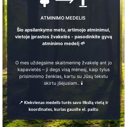
250
Nuotraukų ir duomenų atnaujinimas
ATMINIMO MEDELIS
Šio apsilankymo metu, artimojo atminimui,
2
vietoje įprastos žvakelės - pasodinkite gyvą
atminimo medelį 🌱
Barbora Zaveckienė
1
1910 - 2002
O mes uždegsime skaitmeninę žvakelę ant jo
kapavietės – ji degs visą mėnesį, kaip tylus
prisiminimo ženklas, kartu su Jūsų tekstu
skirtu įšėjusiam.. 🕯️
📍
Kiekvienas
medelis turės savo tikslią vietą ir
Prieinamos paslaugos:
koordinates, kurias gausite el. paštu
Atminimo medelis