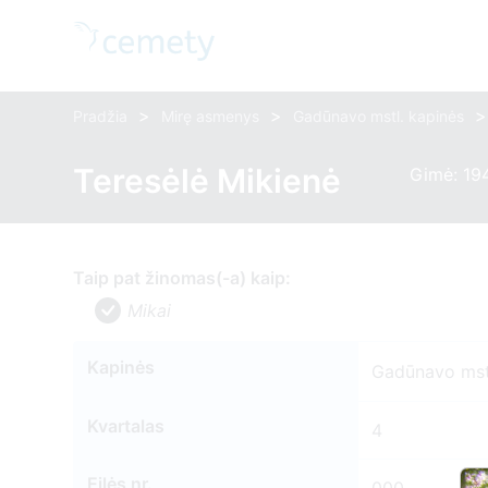
>
>
>
Pradžia
Mirę asmenys
Gadūnavo mstl. kapinės
Teresėlė Mikienė
Gimė: 19
Taip pat žinomas(-a) kaip:
Mikai
Kapinės
Gadūnavo mst
Kvartalas
4
Eilės nr.