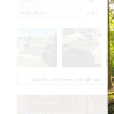
000
Kapavietės nr.
0255
Nuotraukų ir duomenų atnaujinimas
3
Pranas Einikis
1901 - 1968
258
Liaudanskienė
2
255
? - ?
2
...
3