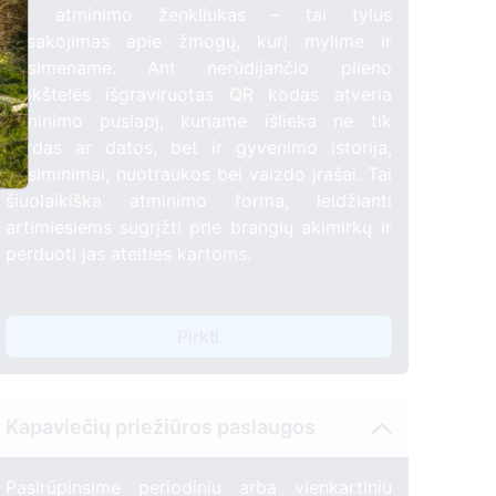
QR atminimo ženkliukas – tai tylus
pasakojimas apie žmogų, kurį mylime ir
prisimename. Ant nerūdijančio plieno
plokštelės išgraviruotas QR kodas atveria
atminimo puslapį, kuriame išlieka ne tik
vardas ar datos, bet ir gyvenimo istorija,
prisiminimai, nuotraukos bei vaizdo įrašai. Tai
šiuolaikiška atminimo forma, leidžianti
artimiesiems sugrįžti prie brangių akimirkų ir
perduoti jas ateities kartoms.
Pirkti
Kapaviečių priežiūros paslaugos
Pasirūpinsime periodiniu arba vienkartiniu