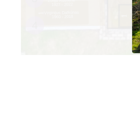
Zofija Austienė
1927 - 2022
Teres
Virginijus Datkūnas
1
19
1
1960 - 2018
...
4