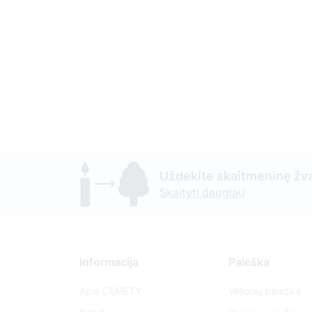
Uždekite skaitmeninę žva
Skaityti daugiau
Informacija
Paieška
Apie CEMETY
Velionių paieška