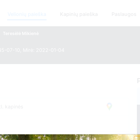
Velionių paieška
Kapinių paieška
Paslaugos
Teresėlė Mikienė
45-07-10, Mirė: 2022-01-04
l. kapinės