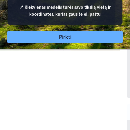
📍
Kiekvienas
medelis turės savo tikslią vietą ir
ėlė Mikienė
koordinates, kurias gausite el. paštu
45 - 2022
Zofija Čijunskienė
1932 - 2012
Pranas Šmitra
Pirkti
4
1895 - 1968
2
3
230