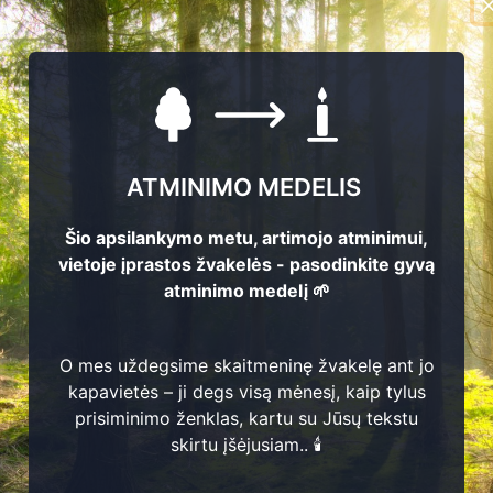
ATMINIMO MEDELIS
Šio apsilankymo metu, artimojo atminimui,
vietoje įprastos žvakelės - pasodinkite gyvą
atminimo medelį 🌱
231
O mes uždegsime skaitmeninę žvakelę ant jo
kapavietės – ji degs visą mėnesį, kaip tylus
2
prisiminimo ženklas, kartu su Jūsų tekstu
skirtu įšėjusiam.. 🕯️
Marcijana Damansk
1888 - 1938
1