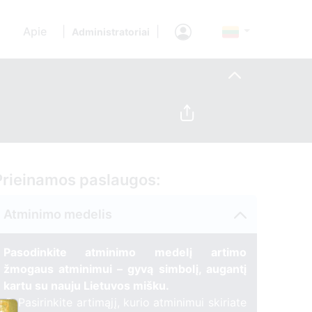
Apie
|
|
Administratoriai
Prieinamos paslaugos:
Atminimo medelis
Pasodinkite atminimo medelį artimo
žmogaus atminimui – gyvą simbolį, augantį
kartu su nauju Lietuvos mišku.
🌳 Pasirinkite artimąjį, kurio atminimui skiriate