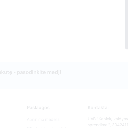
kutę - pasodinkite medį!
Paslaugos
Kontaktai
UAB "Kapinių valdym
Atminimo medelis
sprendimai", 304241