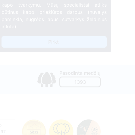
kapo tvarkymu. Mūsų specialistai atliks
būtinus kapo priežiūros darbus (nuvalys
paminklą, nugrėbs lapus, sutvarkys želdinius
ir kita).
Pirkti
Pasodinta medžių
1393
o
197