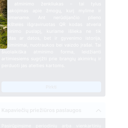
QR atminimo ženkliukas – tai tylus
pasakojimas apie žmogų, kurį mylime ir
prisimename. Ant nerūdijančio plieno
plokštelės išgraviruotas QR kodas atveria
atminimo puslapį, kuriame išlieka ne tik
vardas ar datos, bet ir gyvenimo istorija,
prisiminimai, nuotraukos bei vaizdo įrašai. Tai
šiuolaikiška atminimo forma, leidžianti
artimiesiems sugrįžti prie brangių akimirkų ir
perduoti jas ateities kartoms.
Pirkti
Kapaviečių priežiūros paslaugos
Pasirūpinsime periodiniu arba vienkartiniu