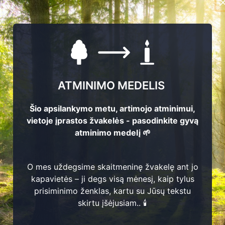
ATMINIMO MEDELIS
Šio apsilankymo metu, artimojo atminimui,
vietoje įprastos žvakelės - pasodinkite gyvą
atminimo medelį 🌱
1
O mes uždegsime skaitmeninę žvakelę ant jo
kapavietės – ji degs visą mėnesį, kaip tylus
prisiminimo ženklas, kartu su Jūsų tekstu
skirtu įšėjusiam.. 🕯️