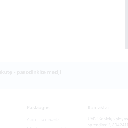
kutę - pasodinkite medį!
Paslaugos
Kontaktai
UAB "Kapinių valdym
Atminimo medelis
sprendimai", 304241