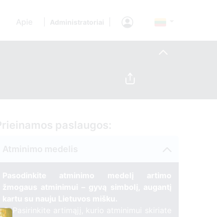
Apie
|
|
Administratoriai
Prieinamos paslaugos:
Atminimo medelis
Pasodinkite atminimo medelį artimo
žmogaus atminimui – gyvą simbolį, augantį
kartu su nauju Lietuvos mišku.
🌳 Pasirinkite artimąjį, kurio atminimui skiriate