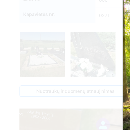
000
Kapavietės nr.
0271
270
Nuotraukų ir duomenų atnaujinimas
Algirdas Urnikis
3
1952 - 2006