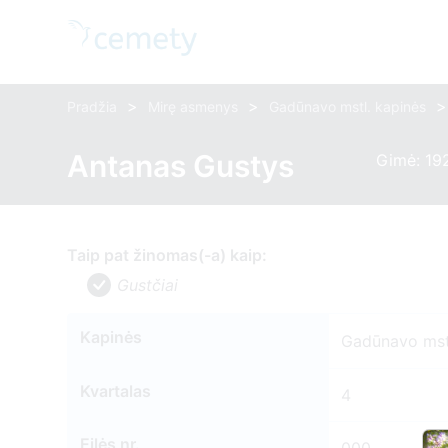
>
>
>
Pradžia
Mirę asmenys
Gadūnavo mstl. kapinės
Antanas Gustys
Gimė: 19
Taip pat žinomas(-a) kaip:
Gustčiai
Kapinės
Gadūnavo mst
Kvartalas
4
Eilės nr.