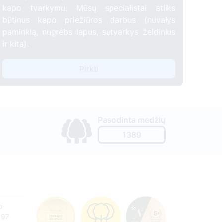
kapo tvarkymu. Mūsų specialistai atliks
būtinus kapo priežiūros darbus (nuvalys
paminklą, nugrėbs lapus, sutvarkys želdinius
ir kita).
Pirkti
Pasodinta medžių
1389
o
197