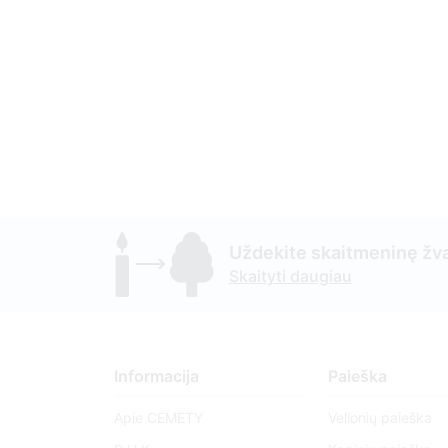
Uždekite skaitmeninę žva
Skaityti daugiau
Informacija
Paieška
Apie CEMETY
Velionių paieška