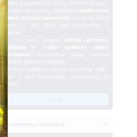
medelį, ir palikite jam skirtą atminimo žinutę.
🕯️ O mes, Jūsų vardu, uždegsime
skaitmeninę
žvakelę artimojo kapavietėje
, kuri švies vieną
mėnesį – tarsi tiltas tarp prisiminimo ir
gyvybės.
📍 El. paštu gausite
vardinį atminimo
sertifikatą ir miško sodinimo vietos
koordinates
, nurodančias plotą, kuriame
sodinami atminimo medeliai.
Atminimo medeliai sodinami bendrame miško
plote ir nėra individualiai numeruojami ar
žymimi.
Pirkti
QR atminimo ženkliukas