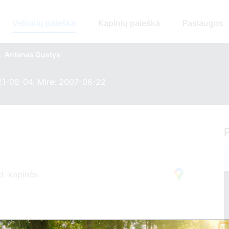
Velionių paieška
Kapinių paieška
Paslaugos
Antanas Gustys
21-08-04, Mirė: 2007-06-22
l. kapinės