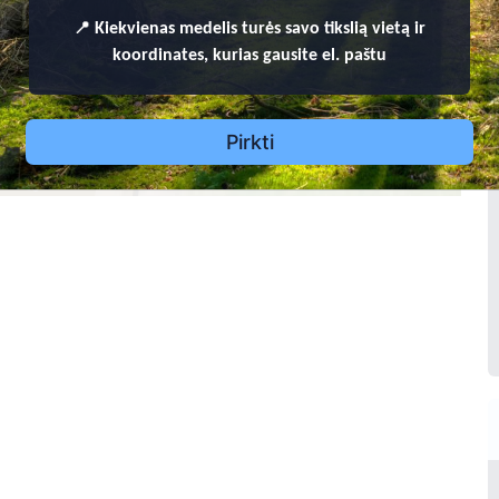
📍
Kiekvienas
medelis turės savo tikslią vietą ir
nas Gustys
21 - 2007
koordinates, kurias gausite el. paštu
Pirkti
a Gustienė
- 2000