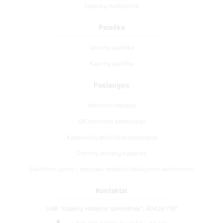
Slapukų nustatymai
Paieška
Velionių paieška
Kapinių paieška
Paslaugos
Atminimo medelis
QR atminimo ženkliukas
Kapaviečių priežiūros paslaugos
Cemety dovanų kuponas
Išskirtinės urnos – ramybės simbolis išsiskyrimo akimirkoms.
Kontaktai
UAB "Kapinių valdymo sprendimai", 304241197