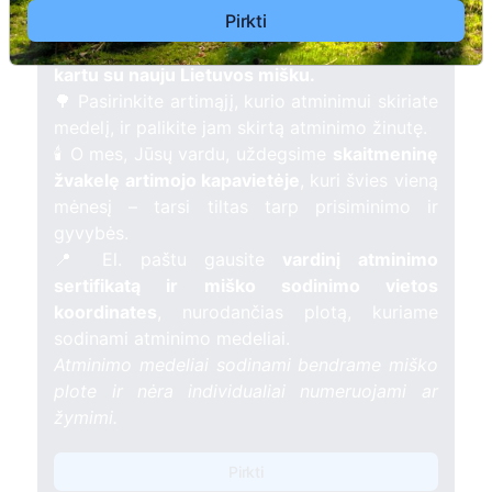
Pirkti
Pasodinkite atminimo medelį artimo
žmogaus atminimui – gyvą simbolį, augantį
kartu su nauju Lietuvos mišku.
🌳 Pasirinkite artimąjį, kurio atminimui skiriate
medelį, ir palikite jam skirtą atminimo žinutę.
🕯️ O mes, Jūsų vardu, uždegsime
skaitmeninę
žvakelę artimojo kapavietėje
, kuri švies vieną
mėnesį – tarsi tiltas tarp prisiminimo ir
gyvybės.
📍 El. paštu gausite
vardinį atminimo
sertifikatą ir miško sodinimo vietos
koordinates
, nurodančias plotą, kuriame
sodinami atminimo medeliai.
Atminimo medeliai sodinami bendrame miško
plote ir nėra individualiai numeruojami ar
žymimi.
Pirkti