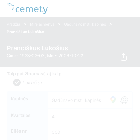
>
>
>
Pradžia
Mirę asmenys
Gadūnavo mstl. kapinės
Pranciškus Lukošius
Pranciškus Lukošius
Gimė: 1923-02-03, Mirė: 2006-10-22
Taip pat žinomas(-a) kaip:
Lukošiai
Kapinės
Gadūnavo mstl. kapinės
Kvartalas
4
Eilės nr.
000