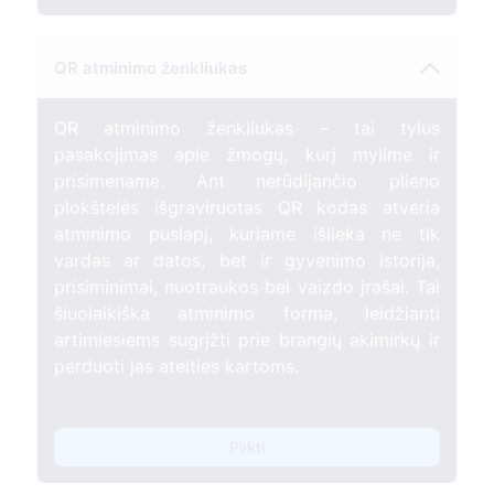
QR atminimo ženkliukas
QR atminimo ženkliukas – tai tylus
pasakojimas apie žmogų, kurį mylime ir
prisimename. Ant nerūdijančio plieno
plokštelės išgraviruotas QR kodas atveria
atminimo puslapį, kuriame išlieka ne tik
vardas ar datos, bet ir gyvenimo istorija,
prisiminimai, nuotraukos bei vaizdo įrašai. Tai
šiuolaikiška atminimo forma, leidžianti
artimiesiems sugrįžti prie brangių akimirkų ir
perduoti jas ateities kartoms.
Pirkti