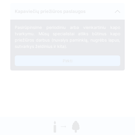
Kapaviečių priežiūros paslaugos
Pasirūpinsime periodiniu arba vienkartiniu kapo
tvarkymu. Mūsų specialistai atliks būtinus kapo
priežiūros darbus (nuvalys paminklą, nugrėbs lapus,
sutvarkys želdinius ir kita).
Pirkti