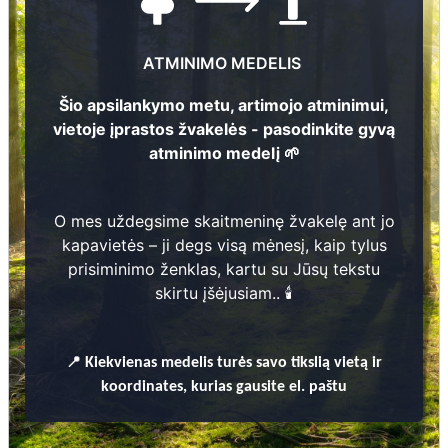
Nuotraukų ir duomenų atnaujinimas
ATMINIMO MEDELIS
Šio apsilankymo metu, artimojo atminimui,
vietoje įprastos žvakelės - pasodinkite gyvą
atminimo medelį 🌱
Stasys Baranauskas
1948 - 2026
2
Pranciškus Lukošius
2
1923 - 2006
O mes uždegsime skaitmeninę žvakelę ant jo
273
kapavietės – ji degs visą mėnesį, kaip tylus
prisiminimo ženklas, kartu su Jūsų tekstu
26
skirtu įšėjusiam.. 🕯️
Domicėlė Lukošienė
1
1920 - 1998
📍
Kiekvienas
medelis turės savo tikslią vietą ir
Prieinamos paslaugos:
koordinates, kurias gausite el. paštu
Atminimo medelis