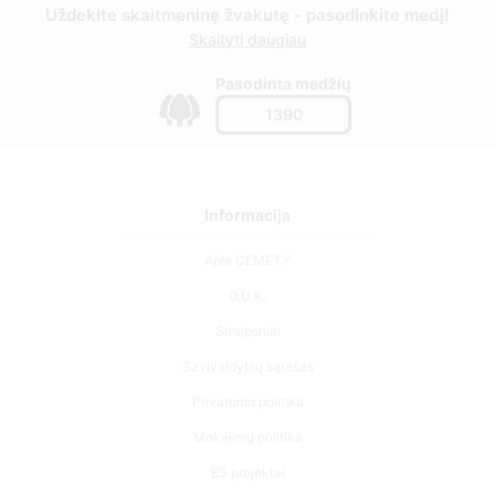
Uždekite skaitmeninę žvakutę - pasodinkite medį!
Skaityti daugiau
Pasodinta medžių
1390
Informacija
Apie CEMETY
D.U.K.
Straipsniai
Savivaldybių sąrašas
Privatumo politika
Mokėjimų politika
ES projektai