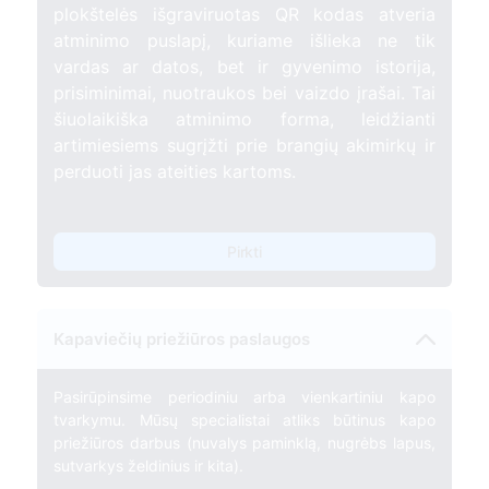
plokštelės išgraviruotas QR kodas atveria
atminimo puslapį, kuriame išlieka ne tik
vardas ar datos, bet ir gyvenimo istorija,
prisiminimai, nuotraukos bei vaizdo įrašai. Tai
šiuolaikiška atminimo forma, leidžianti
artimiesiems sugrįžti prie brangių akimirkų ir
perduoti jas ateities kartoms.
Pirkti
Kapaviečių priežiūros paslaugos
Pasirūpinsime periodiniu arba vienkartiniu kapo
tvarkymu. Mūsų specialistai atliks būtinus kapo
priežiūros darbus (nuvalys paminklą, nugrėbs lapus,
sutvarkys želdinius ir kita).