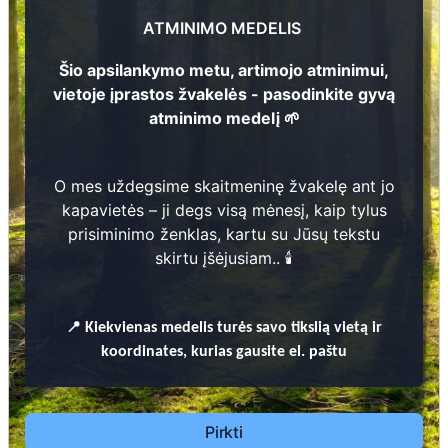
Zigmantas Gudauskas
3
1952 - 2023
ATMINIMO MEDELIS
Šio apsilankymo metu, artimojo atminimui,
296
vietoje įprastos žvakelės - pasodinkite gyvą
2
atminimo medelį 🌱
273
1
O mes uždegsime skaitmeninę žvakelę ant jo
Prieinamos paslaugos:
kapavietės – ji degs visą mėnesį, kaip tylus
prisiminimo ženklas, kartu su Jūsų tekstu
Atminimo medelis
skirtu įšėjusiam.. 🕯️
Pasodinkite atminimo medelį artimo
žmogaus atminimui – gyvą simbolį, augantį
📍
Kiekvienas
medelis turės savo tikslią vietą ir
kartu su nauju Lietuvos mišku.
koordinates, kurias gausite el. paštu
🌳 Pasirinkite artimąjį, kurio atminimui skiriate
medelį, ir palikite jam skirtą atminimo žinutę.
🕯️ O mes, Jūsų vardu, uždegsime
skaitmeninę
Pirkti
žvakelę artimojo kapavietėje
, kuri švies vieną