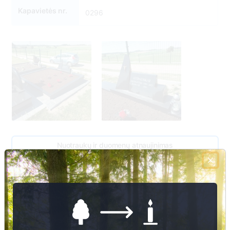
Kapavietės nr.
0296
Nuotraukų ir duomenų atnaujinimas