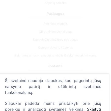
Kapinių paieška
Paslaugos
Atminimo medelis
QR atminimo ženkliukas
Kapaviečių priežiūros paslaugos
Cemety dovanų kuponas
Išskirtinės urnos – ramybės simbolis išsiskyrimo akimirkoms.
Kontaktai
UAB "Kapinių valdymo sprendimai", 304241197
Ši svetainė naudoja slapukus, kad pagerintų jūsų
+370 612 08926 (I-V 8:00 - 16:45)
naršymo patirtį ir užtikrintų svetainės
info@cemety.lt
funkcionalumą.
Veiklą vykdome visoje Lietuvoje!
Slapukai padeda mums prisitaikyti prie jūsų
poreikių ir analizuoti svetainės veikimą.
Skaityti