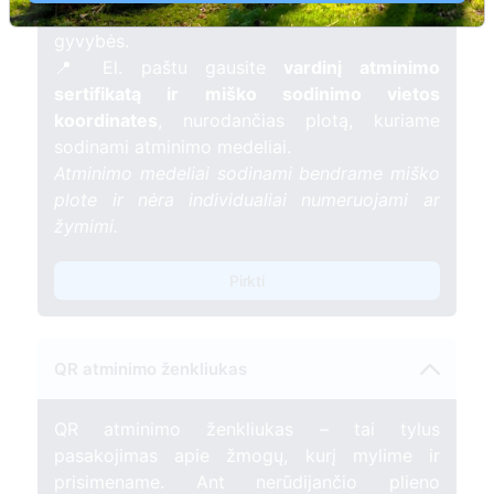
mėnesį – tarsi tiltas tarp prisiminimo ir
gyvybės.
📍 El. paštu gausite
vardinį atminimo
sertifikatą ir miško sodinimo vietos
koordinates
, nurodančias plotą, kuriame
sodinami atminimo medeliai.
Atminimo medeliai sodinami bendrame miško
plote ir nėra individualiai numeruojami ar
žymimi.
Pirkti
QR atminimo ženkliukas
QR atminimo ženkliukas – tai tylus
pasakojimas apie žmogų, kurį mylime ir
prisimename. Ant nerūdijančio plieno