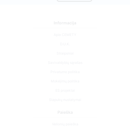
Informacija
Apie CEMETY
D.U.K.
Straipsniai
Savivaldybių sąrašas
Privatumo politika
Mokėjimų politika
ES projektai
Slapukų nustatymai
Paieška
Velionių paieška