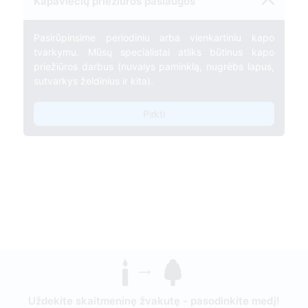
Kapaviečių priežiūros paslaugos
Pasirūpinsime periodiniu arba vienkartiniu kapo
tvarkymu. Mūsų specialistai atliks būtinus kapo
priežiūros darbus (nuvalys paminklą, nugrėbs lapus,
sutvarkys želdinius ir kita).
Pirkti
Uždekite skaitmeninę žvakutę - pasodinkite medį!