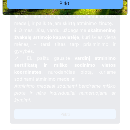
žmogaus atminimui – gyvą simbolį, augantį
Pirkti
kartu su nauju Lietuvos mišku.
🌳 Pasirinkite artimąjį, kurio atminimui skiriate
medelį, ir palikite jam skirtą atminimo žinutę.
🕯️ O mes, Jūsų vardu, uždegsime
skaitmeninę
žvakelę artimojo kapavietėje
, kuri švies vieną
mėnesį – tarsi tiltas tarp prisiminimo ir
gyvybės.
📍 El. paštu gausite
vardinį atminimo
sertifikatą ir miško sodinimo vietos
koordinates
, nurodančias plotą, kuriame
sodinami atminimo medeliai.
Atminimo medeliai sodinami bendrame miško
plote ir nėra individualiai numeruojami ar
žymimi.
Pirkti