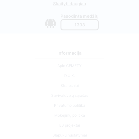
Skaityti daugiau
Pasodinta medžių
1393
Informacija
Apie CEMETY
D.U.K.
Straipsniai
Savivaldybių sąrašas
Privatumo politika
Mokėjimų politika
ES projektai
Slapukų nustatymai