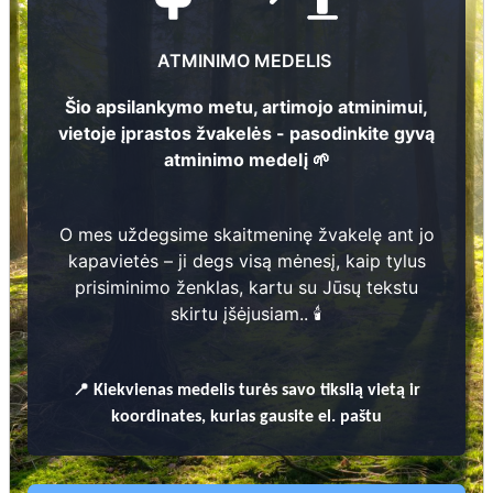
6
2
ATMINIMO MEDELIS
Šio apsilankymo metu, artimojo atminimui,
1
Loreta Babrauskaitė
vietoje įprastos žvakelės - pasodinkite gyvą
9
8
5
-
2
0
2
atminimo medelį 🌱
1
2
O mes uždegsime skaitmeninę žvakelę ant jo
kapavietės – ji degs visą mėnesį, kaip tylus
prisiminimo ženklas, kartu su Jūsų tekstu
skirtu įšėjusiam.. 🕯️
Prieinamos paslaugos:
📍
Kiekvienas
medelis turės savo tikslią vietą ir
Atminimo medelis
koordinates, kurias gausite el. paštu
Pasodinkite atminimo medelį artimo