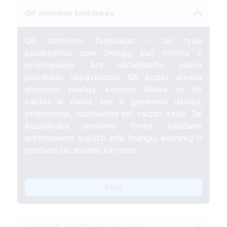
QR atminimo ženkliukas
QR atminimo ženkliukas – tai tylus
pasakojimas apie žmogų, kurį mylime ir
prisimename. Ant nerūdijančio plieno
plokštelės išgraviruotas QR kodas atveria
atminimo puslapį, kuriame išlieka ne tik
vardas ar datos, bet ir gyvenimo istorija,
prisiminimai, nuotraukos bei vaizdo įrašai. Tai
šiuolaikiška atminimo forma, leidžianti
artimiesiems sugrįžti prie brangių akimirkų ir
perduoti jas ateities kartoms.
Pirkti