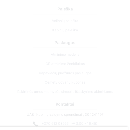
Paieška
Velionių paieška
Kapinių paieška
Paslaugos
Atminimo medelis
QR atminimo ženkliukas
Kapaviečių priežiūros paslaugos
Cemety dovanų kuponas
Išskirtinės urnos – ramybės simbolis išsiskyrimo akimirkoms.
Kontaktai
UAB "Kapinių valdymo sprendimai", 304241197
+370 612 08926 (I-V 8:00 - 16:45)