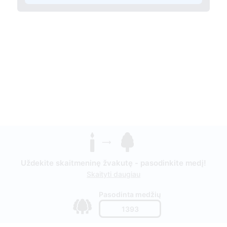
Uždekite skaitmeninę žvakutę - pasodinkite medį!
Skaityti daugiau
Pasodinta medžių
1393