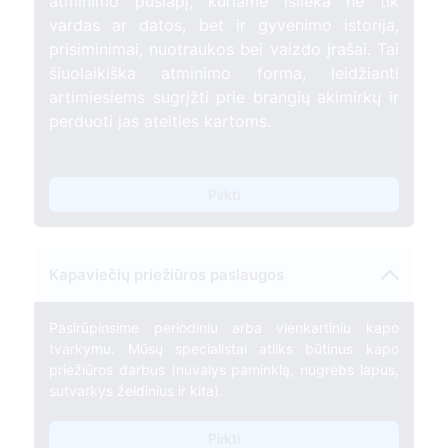
atminimo puslapį, kuriame išlieka ne tik
vardas ar datos, bet ir gyvenimo istorija,
prisiminimai, nuotraukos bei vaizdo įrašai. Tai
šiuolaikiška atminimo forma, leidžianti
artimiesiems sugrįžti prie brangių akimirkų ir
perduoti jas ateities kartoms.
Pirkti
Kapaviečių priežiūros paslaugos
Pasirūpinsime periodiniu arba vienkartiniu kapo
tvarkymu. Mūsų specialistai atliks būtinus kapo
priežiūros darbus (nuvalys paminklą, nugrėbs lapus,
sutvarkys želdinius ir kita).
Pirkti