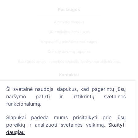
Paslaugos
Atminimo medelis
QR atminimo ženkliukas
Kapaviečių priežiūros paslaugos
Cemety dovanų kuponas
Išskirtinės urnos – ramybės simbolis išsiskyrimo akimirkoms.
Kontaktai
UAB "Kapinių valdymo sprendimai", 304241197
Ši svetainė naudoja slapukus, kad pagerintų jūsų
+370 612 08926 (I-V 8:00 - 16:45)
naršymo patirtį ir užtikrintų svetainės
funkcionalumą.
info@cemety.lt
Veiklą vykdome visoje Lietuvoje!
Slapukai padeda mums prisitaikyti prie jūsų
poreikių ir analizuoti svetainės veikimą.
Skaityti
daugiau