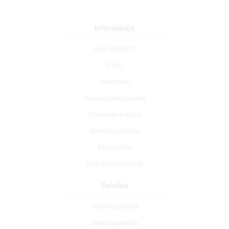
Informacija
Apie CEMETY
D.U.K.
Straipsniai
Savivaldybių sąrašas
Privatumo politika
Mokėjimų politika
ES projektai
Slapukų nustatymai
Paieška
Velionių paieška
Kapinių paieška