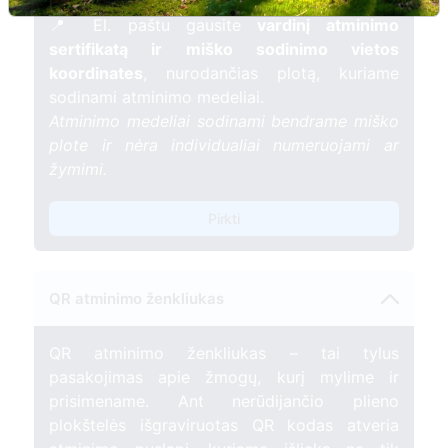
gyvybės.
📍 El. paštu gausite
vardinį atminimo
sertifikatą ir miško sodinimo vietos
koordinates
, nurodančias plotą, kuriame
sodinami atminimo medeliai.
Atminimo medeliai sodinami bendrame miško
plote ir nėra individualiai numeruojami ar
žymimi.
Pirkti
QR atminimo ženkliukas
QR atminimo ženkliukas – tai tylus
pasakojimas apie žmogų, kurį mylime ir
prisimename. Ant nerūdijančio plieno
plokštelės išgraviruotas QR kodas atveria