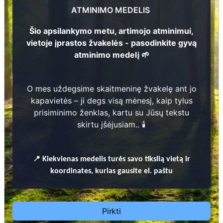
1
Zosė Bučinskaitė
ATMINIMO MEDELIS
9
2
3
-
1
9
7
1
7
Šio apsilankymo metu, artimojo atminimui,
vietoje įprastos žvakelės - pasodinkite gyvą
3
atminimo medelį 🌱
2
5
Prieinamos paslaugos:
O mes uždegsime skaitmeninę žvakelę ant jo
kapavietės – ji degs visą mėnesį, kaip tylus
Atminimo medelis
prisiminimo ženklas, kartu su Jūsų tekstu
skirtu įšėjusiam.. 🕯️
Pasodinkite atminimo medelį artimo
žmogaus atminimui – gyvą simbolį, augantį
kartu su nauju Lietuvos mišku.
📍
Kiekvienas
medelis turės savo tikslią vietą ir
🌳 Pasirinkite artimąjį, kurio atminimui skiriate
koordinates, kurias gausite el. paštu
medelį, ir palikite jam skirtą atminimo žinutę.
🕯️ O mes, Jūsų vardu, uždegsime
skaitmeninę
žvakelę artimojo kapavietėje
, kuri švies vieną
Pirkti
mėnesį – tarsi tiltas tarp prisiminimo ir