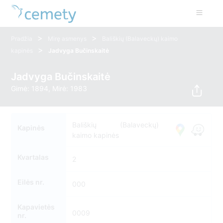
>
>
Pradžia
Mirę asmenys
Bališkių (Balaveckų) kaimo
>
kapinės
Jadvyga Bučinskaitė
Jadvyga Bučinskaitė
Gimė: 1894, Mirė: 1983
Bališkių (Balaveckų)
Kapinės
kaimo kapinės
Kvartalas
2
Eilės nr.
000
Kapavietės
0009
nr.