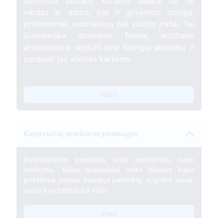
atminimo puslapį, kuriame išlieka ne tik
vardas ar datos, bet ir gyvenimo istorija,
prisiminimai, nuotraukos bei vaizdo įrašai. Tai
šiuolaikiška atminimo forma, leidžianti
artimiesiems sugrįžti prie brangių akimirkų ir
perduoti jas ateities kartoms.
Pirkti
Kapaviečių priežiūros paslaugos
Pasirūpinsime periodiniu arba vienkartiniu kapo
tvarkymu. Mūsų specialistai atliks būtinus kapo
priežiūros darbus (nuvalys paminklą, nugrėbs lapus,
sutvarkys želdinius ir kita).
Pirkti