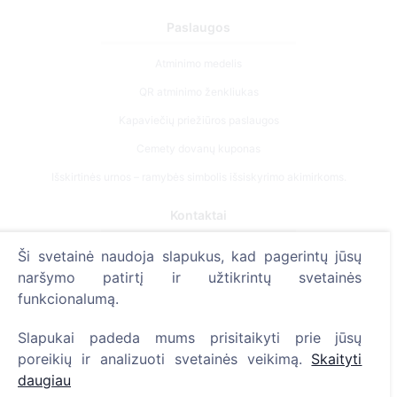
Paslaugos
Atminimo medelis
QR atminimo ženkliukas
Kapaviečių priežiūros paslaugos
Cemety dovanų kuponas
Išskirtinės urnos – ramybės simbolis išsiskyrimo akimirkoms.
Kontaktai
UAB "Kapinių valdymo sprendimai", 304241197
Ši svetainė naudoja slapukus, kad pagerintų jūsų
+370 612 08926 (I-V 8:00 - 16:45)
naršymo patirtį ir užtikrintų svetainės
funkcionalumą.
info@cemety.lt
Veiklą vykdome visoje Lietuvoje!
Slapukai padeda mums prisitaikyti prie jūsų
poreikių ir analizuoti svetainės veikimą.
Skaityti
daugiau