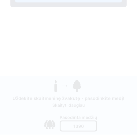
Uždekite skaitmeninę žvakutę - pasodinkite medį!
Skaityti daugiau
Pasodinta medžių
1390