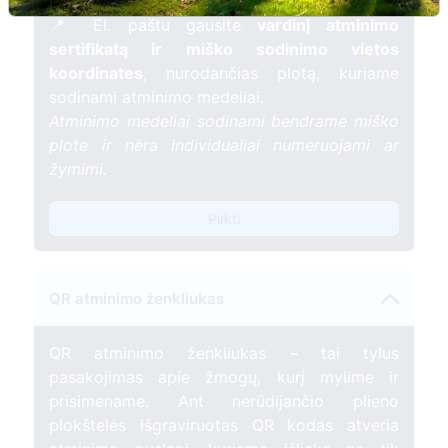
gyvybės.
📍 El. paštu gausite
vardinį atminimo
sertifikatą ir miško sodinimo vietos
koordinates
, nurodančias plotą, kuriame
sodinami atminimo medeliai.
Atminimo medeliai sodinami bendrame miško
plote ir nėra individualiai numeruojami ar
žymimi.
Pirkti
QR atminimo ženkliukas
QR atminimo ženkliukas – tai tylus
pasakojimas apie žmogų, kurį mylime ir
prisimename. Ant nerūdijančio plieno
plokštelės išgraviruotas QR kodas atveria