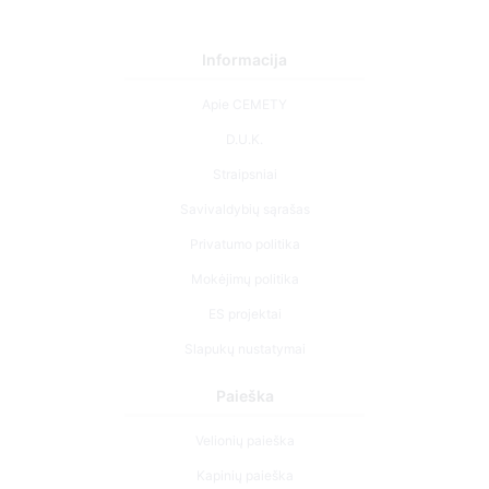
Informacija
Apie CEMETY
D.U.K.
Straipsniai
Savivaldybių sąrašas
Privatumo politika
Mokėjimų politika
ES projektai
Slapukų nustatymai
Paieška
Velionių paieška
Kapinių paieška