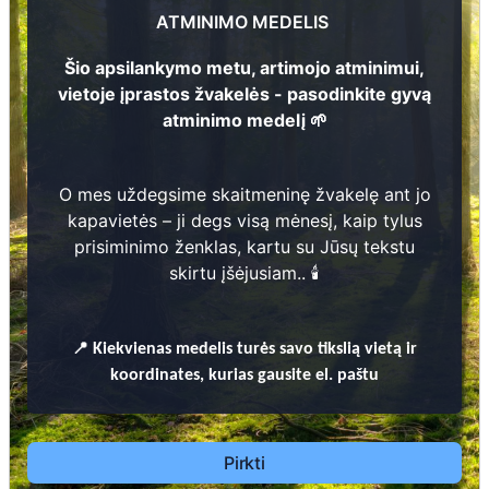
1
6
ATMINIMO MEDELIS
43
Edvardas
Šio apsilankymo metu, artimojo atminimui,
1
2
Veronika Lazaus
9
0
9
-
1
9
9
vietoje įprastos žvakelės - pasodinkite gyvą
9
1
5
-
1
9
9
1
1
2
atminimo medelį 🌱
Prieinamos paslaugos:
O mes uždegsime skaitmeninę žvakelę ant jo
kapavietės – ji degs visą mėnesį, kaip tylus
Atminimo medelis
prisiminimo ženklas, kartu su Jūsų tekstu
skirtu įšėjusiam.. 🕯️
Pasodinkite atminimo medelį artimo
žmogaus atminimui – gyvą simbolį, augantį
kartu su nauju Lietuvos mišku.
📍
Kiekvienas
medelis turės savo tikslią vietą ir
🌳 Pasirinkite artimąjį, kurio atminimui skiriate
koordinates, kurias gausite el. paštu
medelį, ir palikite jam skirtą atminimo žinutę.
🕯️ O mes, Jūsų vardu, uždegsime
skaitmeninę
žvakelę artimojo kapavietėje
, kuri švies vieną
Pirkti
mėnesį – tarsi tiltas tarp prisiminimo ir