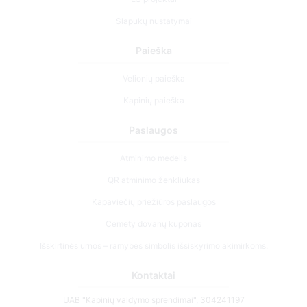
Slapukų nustatymai
Paieška
Velionių paieška
Kapinių paieška
Paslaugos
Atminimo medelis
QR atminimo ženkliukas
Kapaviečių priežiūros paslaugos
Cemety dovanų kuponas
Išskirtinės urnos – ramybės simbolis išsiskyrimo akimirkoms.
Kontaktai
UAB "Kapinių valdymo sprendimai", 304241197