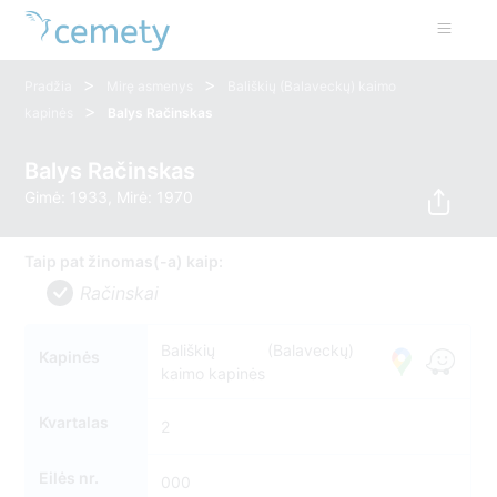
>
>
Pradžia
Mirę asmenys
Bališkių (Balaveckų) kaimo
>
kapinės
Balys Račinskas
Balys Račinskas
Gimė: 1933, Mirė: 1970
Taip pat žinomas(-a) kaip:
Račinskai
Bališkių (Balaveckų)
Kapinės
kaimo kapinės
Kvartalas
2
Eilės nr.
000