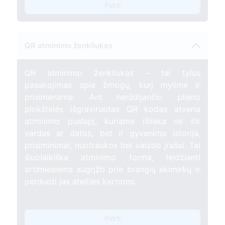
Pirkti
QR atminimo ženkliukas
QR atminimo ženkliukas – tai tylus
pasakojimas apie žmogų, kurį mylime ir
prisimename. Ant nerūdijančio plieno
plokštelės išgraviruotas QR kodas atveria
atminimo puslapį, kuriame išlieka ne tik
vardas ar datos, bet ir gyvenimo istorija,
prisiminimai, nuotraukos bei vaizdo įrašai. Tai
šiuolaikiška atminimo forma, leidžianti
artimiesiems sugrįžti prie brangių akimirkų ir
perduoti jas ateities kartoms.
Pirkti