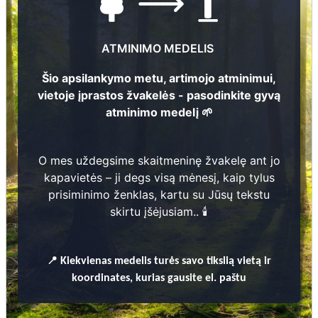
Nuotraukų ir duomenų atnaujinimas
ATMINIMO MEDELIS
Šio apsilankymo metu, artimojo atminimui,
3
Zėnonas Račinskas
vietoje įprastos žvakelės - pasodinkite gyvą
9
0
4
-
1
9
6
108
1
3
atminimo medelį 🌱
2
Balys Račinskas
9
3
3
-
1
9
7
1
0
O mes uždegsime skaitmeninę žvakelę ant jo
1
Jadvyga Ručinskienė
kapavietės – ji degs visą mėnesį, kaip tylus
prisiminimo ženklas, kartu su Jūsų tekstu
9
0
9
-
1
9
8
1
7
skirtu įšėjusiam.. 🕯️
📍
Kiekvienas
medelis turės savo tikslią vietą ir
koordinates, kurias gausite el. paštu
Prieinamos paslaugos:
Atminimo medelis