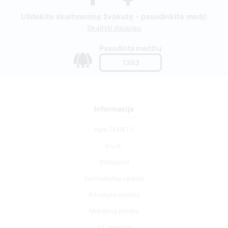
Uždekite skaitmeninę žvakutę - pasodinkite medį!
Skaityti daugiau
Pasodinta medžių
1393
Informacija
Apie CEMETY
D.U.K.
Straipsniai
Savivaldybių sąrašas
Privatumo politika
Mokėjimų politika
ES projektai