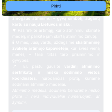
Pirkti
Pasodinkite atminimo medelį artimo
žmogaus atminimui – gyvą simbolį, augantį
kartu su nauju Lietuvos mišku.
🌳 Pasirinkite artimąjį, kurio atminimui skiriate
medelį, ir palikite jam skirtą atminimo žinutę.
🕯️ O mes, Jūsų vardu, uždegsime
skaitmeninę
žvakelę artimojo kapavietėje
, kuri švies vieną
mėnesį – tarsi tiltas tarp prisiminimo ir
gyvybės.
📍 El. paštu gausite
vardinį atminimo
sertifikatą ir miško sodinimo vietos
koordinates
, nurodančias plotą, kuriame
sodinami atminimo medeliai.
Atminimo medeliai sodinami bendrame miško
plote ir nėra individualiai numeruojami ar
žymimi.