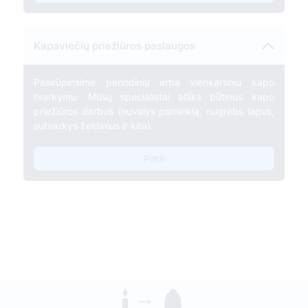
Kapaviečių priežiūros paslaugos
Pasirūpinsime periodiniu arba vienkartiniu kapo
tvarkymu. Mūsų specialistai atliks būtinus kapo
priežiūros darbus (nuvalys paminklą, nugrėbs lapus,
sutvarkys želdinius ir kita).
Pirkti