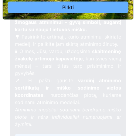
Pirkti
Pasodinkite atminimo medelį artimo
žmogaus atminimui – gyvą simbolį, augantį
kartu su nauju Lietuvos mišku.
🌳 Pasirinkite artimąjį, kurio atminimui skiriate
medelį, ir palikite jam skirtą atminimo žinutę.
🕯️ O mes, Jūsų vardu, uždegsime
skaitmeninę
žvakelę artimojo kapavietėje
, kuri švies vieną
mėnesį – tarsi tiltas tarp prisiminimo ir
gyvybės.
📍 El. paštu gausite
vardinį atminimo
sertifikatą ir miško sodinimo vietos
koordinates
, nurodančias plotą, kuriame
sodinami atminimo medeliai.
Atminimo medeliai sodinami bendrame miško
plote ir nėra individualiai numeruojami ar
žymimi.