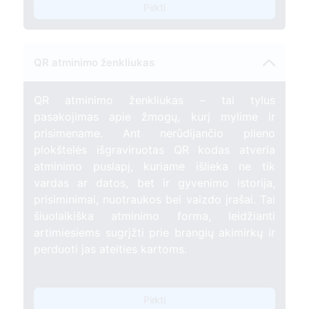
Pirkti
QR atminimo ženkliukas
QR atminimo ženkliukas – tai tylus
pasakojimas apie žmogų, kurį mylime ir
prisimename. Ant nerūdijančio plieno
plokštelės išgraviruotas QR kodas atveria
atminimo puslapį, kuriame išlieka ne tik
vardas ar datos, bet ir gyvenimo istorija,
prisiminimai, nuotraukos bei vaizdo įrašai. Tai
šiuolaikiška atminimo forma, leidžianti
artimiesiems sugrįžti prie brangių akimirkų ir
perduoti jas ateities kartoms.
Pirkti