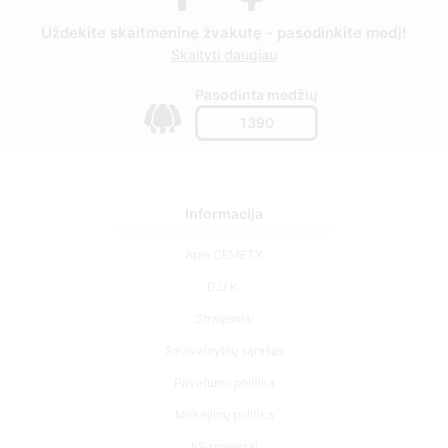
Uždekite skaitmeninę žvakutę - pasodinkite medį!
Skaityti daugiau
Pasodinta medžių
1390
Informacija
Apie CEMETY
D.U.K.
Straipsniai
Savivaldybių sąrašas
Privatumo politika
Mokėjimų politika
ES projektai