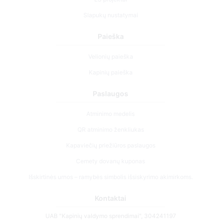
Slapukų nustatymai
Paieška
Velionių paieška
Kapinių paieška
Paslaugos
Atminimo medelis
QR atminimo ženkliukas
Kapaviečių priežiūros paslaugos
Cemety dovanų kuponas
Išskirtinės urnos – ramybės simbolis išsiskyrimo akimirkoms.
Kontaktai
UAB "Kapinių valdymo sprendimai", 304241197