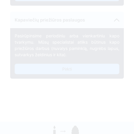
Kapaviečių priežiūros paslaugos
Pasirūpinsime periodiniu arba vienkartiniu kapo
tvarkymu. Mūsų specialistai atliks būtinus kapo
priežiūros darbus (nuvalys paminklą, nugrėbs lapus,
sutvarkys želdinius ir kita).
Pirkti