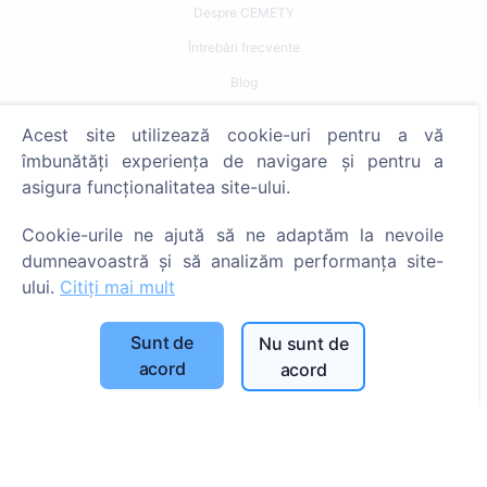
Despre CEMETY
Întrebări frecvente
Blog
Listă a comunelor și a utilizatorilor
Acest site utilizează cookie-uri pentru a vă
Politica de confidențialitate
îmbunătăți experiența de navigare și pentru a
asigura funcționalitatea site-ului.
Politica de plăți
Setări cookie-uri
Cookie-urile ne ajută să ne adaptăm la nevoile
dumneavoastră și să analizăm performanța site-
Caută
ului.
Citiți mai mult
Caută decedați
Sunt de
Nu sunt de
Caută cimitire
acord
acord
Servicii
Contacte