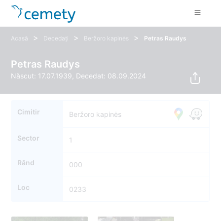
>
>
>
Acasă
Decedați
Beržoro kapinės
Petras Raudys
Petras Raudys
Născut: 17.07.1939, Decedat: 08.09.2024
Cimitir
Beržoro kapinės
Sector
1
Rând
000
Loc
0233