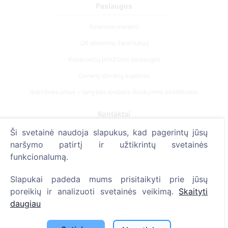
Paslaugos
Atminimo medelis
QR atminimo ženkliukas
Kapaviečių priežiūros paslaugos
Cemety dovanų kuponas
Išskirtinės urnos – ramybės simbolis išsiskyrimo akimirkoms.
Kontaktai
Ši svetainė naudoja slapukus, kad pagerintų jūsų
UAB "Kapinių valdymo sprendimai", 304241197
naršymo patirtį ir užtikrintų svetainės
+370 612 08926 (I-V 8:00 - 16:45)
funkcionalumą.
info@cemety.lt
Slapukai padeda mums prisitaikyti prie jūsų
Veiklą vykdome visoje Lietuvoje!
poreikių ir analizuoti svetainės veikimą.
Skaityti
daugiau