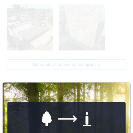
86
Nuotraukų ir duomenų atnaujinimas
Andrius Kryžius
1974 - 2024
3
Zenonas Smilgevičius
83
1907 - 1973
2