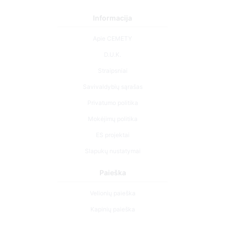
Informacija
Apie CEMETY
D.U.K.
Straipsniai
Savivaldybių sąrašas
Privatumo politika
Mokėjimų politika
ES projektai
Slapukų nustatymai
Paieška
Velionių paieška
Kapinių paieška