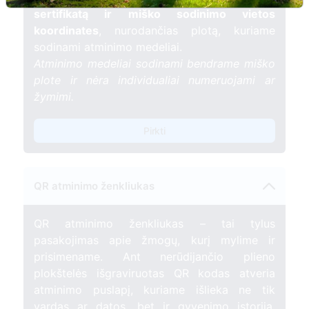
sertifikatą ir miško sodinimo vietos
koordinates
, nurodančias plotą, kuriame
sodinami atminimo medeliai.
Atminimo medeliai sodinami bendrame miško
plote ir nėra individualiai numeruojami ar
žymimi.
Pirkti
QR atminimo ženkliukas
QR atminimo ženkliukas – tai tylus
pasakojimas apie žmogų, kurį mylime ir
prisimename. Ant nerūdijančio plieno
plokštelės išgraviruotas QR kodas atveria
atminimo puslapį, kuriame išlieka ne tik
vardas ar datos, bet ir gyvenimo istorija,