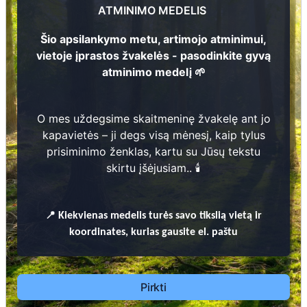
ATMINIMO MEDELIS
Rimantas Kryžius
87
Šio apsilankymo metu, artimojo atminimui,
1952 - 2019
2
vietoje įprastos žvakelės - pasodinkite gyvą
atminimo medelį 🌱
Prieinamos paslaugos:
3
O mes uždegsime skaitmeninę žvakelę ant jo
Atminimo medelis
kapavietės – ji degs visą mėnesį, kaip tylus
82
prisiminimo ženklas, kartu su Jūsų tekstu
Pasodinkite atminimo medelį artimo
skirtu įšėjusiam.. 🕯️
žmogaus atminimui – gyvą simbolį, augantį
kartu su nauju Lietuvos mišku.
🌳 Pasirinkite artimąjį, kurio atminimui skiriate
📍
Kiekvienas
medelis turės savo tikslią vietą ir
medelį, ir palikite jam skirtą atminimo žinutę.
koordinates, kurias gausite el. paštu
🕯️ O mes, Jūsų vardu, uždegsime
skaitmeninę
žvakelę artimojo kapavietėje
, kuri švies vieną
mėnesį – tarsi tiltas tarp prisiminimo ir
Pirkti
gyvybės.
📍 El. paštu gausite
vardinį atminimo