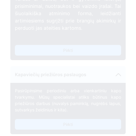
prisiminimai, nuotraukos bei vaizdo įrašai. Tai
šiuolaikiška atminimo forma, leidžianti
artimiesiems sugrįžti prie brangių akimirkų ir
perduoti jas ateities kartoms.
Pirkti
Kapaviečių priežiūros paslaugos
Pasirūpinsime periodiniu arba vienkartiniu kapo
tvarkymu. Mūsų specialistai atliks būtinus kapo
priežiūros darbus (nuvalys paminklą, nugrėbs lapus,
sutvarkys želdinius ir kita).
Pirkti