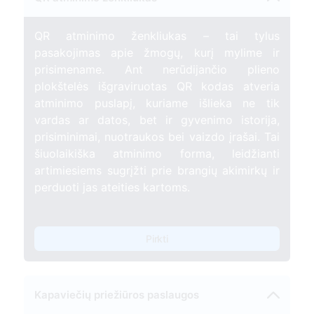
QR atminimo ženkliukas – tai tylus
pasakojimas apie žmogų, kurį mylime ir
prisimename. Ant nerūdijančio plieno
plokštelės išgraviruotas QR kodas atveria
atminimo puslapį, kuriame išlieka ne tik
vardas ar datos, bet ir gyvenimo istorija,
prisiminimai, nuotraukos bei vaizdo įrašai. Tai
šiuolaikiška atminimo forma, leidžianti
artimiesiems sugrįžti prie brangių akimirkų ir
perduoti jas ateities kartoms.
Pirkti
Kapaviečių priežiūros paslaugos