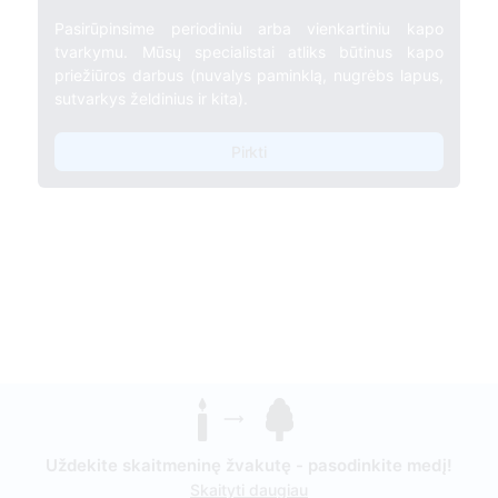
Pasirūpinsime periodiniu arba vienkartiniu kapo
tvarkymu. Mūsų specialistai atliks būtinus kapo
priežiūros darbus (nuvalys paminklą, nugrėbs lapus,
sutvarkys želdinius ir kita).
Pirkti
Uždekite skaitmeninę žvakutę - pasodinkite medį!
Skaityti daugiau