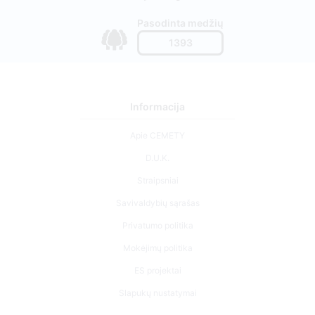
Pasodinta medžių
1393
Informacija
Apie CEMETY
D.U.K.
Straipsniai
Savivaldybių sąrašas
Privatumo politika
Mokėjimų politika
ES projektai
Slapukų nustatymai