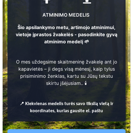
ATMINIMO MEDELIS
Šio apsilankymo metu, artimojo atminimui,
Juozas Matijošas
vietoje įprastos žvakelės - pasodinkite gyvą
1896 - 1964
atminimo medelį 🌱
1
48
O mes uždegsime skaitmeninę žvakelę ant jo
Petras Gura
1
1884 - 1971
19
kapavietės – ji degs visą mėnesį, kaip tylus
2
prisiminimo ženklas, kartu su Jūsų tekstu
skirtu įšėjusiam.. 🕯️
Prieinamos paslaugos:
1
20
Atminimo medelis
📍
Kiekvienas
medelis turės savo tikslią vietą ir
koordinates, kurias gausite el. paštu
Pasodinkite atminimo medelį artimo
žmogaus atminimui – gyvą simbolį, augantį