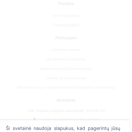
Paieška
Velionių paieška
Kapinių paieška
Paslaugos
Atminimo medelis
QR atminimo ženkliukas
Kapaviečių priežiūros paslaugos
Cemety dovanų kuponas
Išskirtinės urnos – ramybės simbolis išsiskyrimo akimirkoms.
Kontaktai
UAB "Kapinių valdymo sprendimai", 304241197
+370 612 08926 (I-V 8:00 - 16:45)
Ši svetainė naudoja slapukus, kad pagerintų jūsų
info@cemety.lt