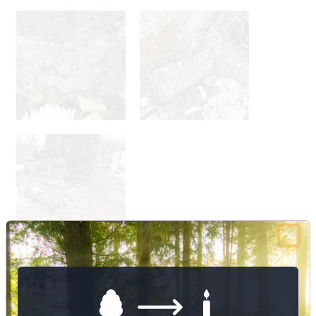
Nuotraukų ir duomenų atnaujinimas
1
18
49
1