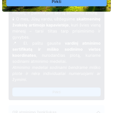
kartu su nauju Lietuvos mišku.
Pirkti
🌳 Pasirinkite artimąjį, kurio atminimui skiriate
medelį, ir palikite jam skirtą atminimo žinutę.
🕯️ O mes, Jūsų vardu, uždegsime
skaitmeninę
žvakelę artimojo kapavietėje
, kuri švies vieną
mėnesį – tarsi tiltas tarp prisiminimo ir
gyvybės.
📍 El. paštu gausite
vardinį atminimo
sertifikatą ir miško sodinimo vietos
koordinates
, nurodančias plotą, kuriame
sodinami atminimo medeliai.
Atminimo medeliai sodinami bendrame miško
plote ir nėra individualiai numeruojami ar
žymimi.
Pirkti
QR atminimo ženkliukas