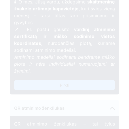
🕯️ O mes, Jūsų vardu, uždegsime
skaitmeninę
žvakelę artimojo kapavietėje
, kuri švies vieną
mėnesį – tarsi tiltas tarp prisiminimo ir
gyvybės.
📍 El. paštu gausite
vardinį atminimo
sertifikatą ir miško sodinimo vietos
koordinates
, nurodančias plotą, kuriame
sodinami atminimo medeliai.
Atminimo medeliai sodinami bendrame miško
plote ir nėra individualiai numeruojami ar
žymimi.
Pirkti
QR atminimo ženkliukas
QR atminimo ženkliukas – tai tylus