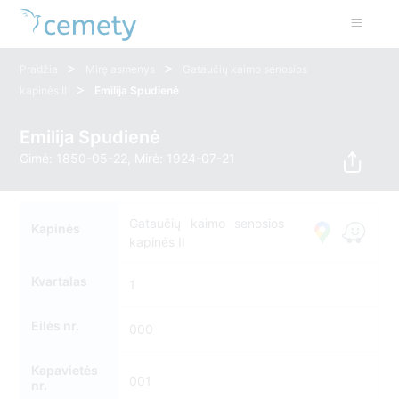
>
>
Pradžia
Mirę asmenys
Gataučių kaimo senosios
>
kapinės II
Emilija Spudienė
Emilija Spudienė
Gimė: 1850-05-22, Mirė: 1924-07-21
Gataučių kaimo senosios
Kapinės
kapinės II
Kvartalas
1
Eilės nr.
000
Kapavietės
001
nr.