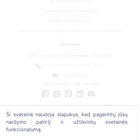
QR atminimo ženkliukas
Kapaviečių priežiūros paslaugos
Cemety dovanų kuponas
Išskirtinės urnos – ramybės simbolis išsiskyrimo akimirkoms.
Kontaktai
UAB "Kapinių valdymo sprendimai", 304241197
+370 612 08926 (I-V 8:00 - 16:45)
info@cemety.lt
Veiklą vykdome visoje Lietuvoje!
Ši svetainė naudoja slapukus, kad pagerintų jūsų
naršymo patirtį ir užtikrintų svetainės
funkcionalumą.