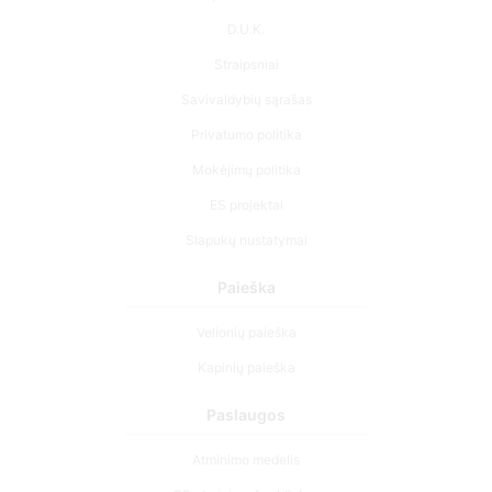
D.U.K.
Straipsniai
Savivaldybių sąrašas
Privatumo politika
Mokėjimų politika
ES projektai
Slapukų nustatymai
Paieška
Velionių paieška
Kapinių paieška
Paslaugos
Atminimo medelis