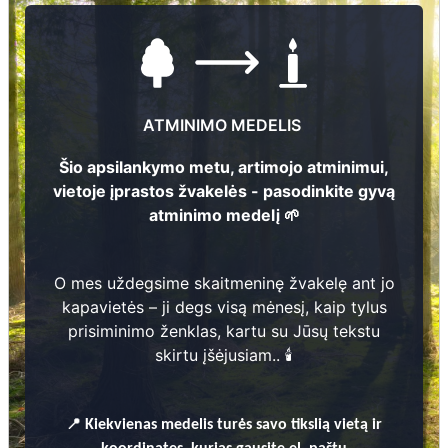
ATMINIMO MEDELIS
Šio apsilankymo metu, artimojo atminimui,
vietoje įprastos žvakelės - pasodinkite gyvą
atminimo medelį 🌱
O mes uždegsime skaitmeninę žvakelę ant jo
kapavietės – ji degs visą mėnesį, kaip tylus
Nuotraukų ir duomenų atnaujinimas
prisiminimo ženklas, kartu su Jūsų tekstu
skirtu įšėjusiam.. 🕯️
📍
Kiekvienas
medelis turės savo tikslią vietą ir