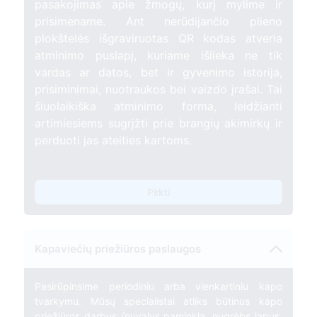
pasakojimas apie žmogų, kurį mylime ir
prisimename. Ant nerūdijančio plieno
plokštelės išgraviruotas QR kodas atveria
atminimo puslapį, kuriame išlieka ne tik
vardas ar datos, bet ir gyvenimo istorija,
prisiminimai, nuotraukos bei vaizdo įrašai. Tai
šiuolaikiška atminimo forma, leidžianti
artimiesiems sugrįžti prie brangių akimirkų ir
perduoti jas ateities kartoms.
Pirkti
Kapaviečių priežiūros paslaugos
Pasirūpinsime periodiniu arba vienkartiniu kapo
tvarkymu. Mūsų specialistai atliks būtinus kapo
priežiūros darbus (nuvalys paminklą, nugrėbs lapus,