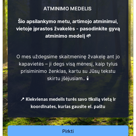
1935 - 1945
25
ATMINIMO MEDELIS
1
Pranas Gudas
1889 - 1945
Šio apsilankymo metu, artimojo atminimui,
vietoje įprastos žvakelės - pasodinkite gyvą
atminimo medelį 🌱
O mes uždegsime skaitmeninę žvakelę ant jo
Prieinamos paslaugos:
kapavietės – ji degs visą mėnesį, kaip tylus
prisiminimo ženklas, kartu su Jūsų tekstu
Atminimo medelis
skirtu įšėjusiam.. 🕯️
Pasodinkite atminimo medelį artimo
žmogaus atminimui – gyvą simbolį, augantį
📍
Kiekvienas
medelis turės savo tikslią vietą ir
kartu su nauju Lietuvos mišku.
koordinates, kurias gausite el. paštu
🌳 Pasirinkite artimąjį, kurio atminimui skiriate
medelį, ir palikite jam skirtą atminimo žinutę.
🕯️ O mes, Jūsų vardu, uždegsime
skaitmeninę
Pirkti
žvakelę artimojo kapavietėje
, kuri švies vieną