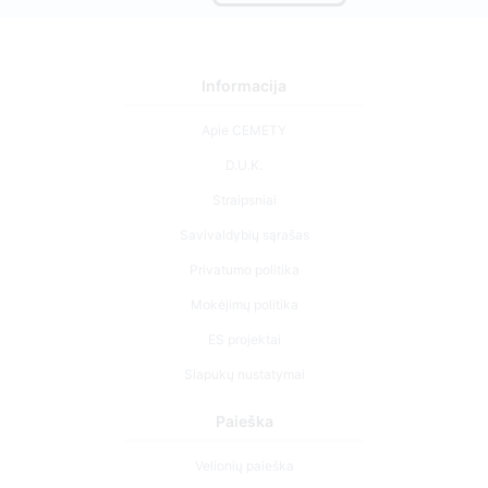
Informacija
Apie CEMETY
D.U.K.
Straipsniai
Savivaldybių sąrašas
Privatumo politika
Mokėjimų politika
ES projektai
Slapukų nustatymai
Paieška
Velionių paieška