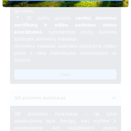
mėnesį – tarsi tiltas tarp prisiminimo ir
gyvybės.
📍 El. paštu gausite
vardinį atminimo
sertifikatą ir miško sodinimo vietos
koordinates
, nurodančias plotą, kuriame
sodinami atminimo medeliai.
Atminimo medeliai sodinami bendrame miško
plote ir nėra individualiai numeruojami ar
žymimi.
Pirkti
QR atminimo ženkliukas
QR atminimo ženkliukas – tai tylus
pasakojimas apie žmogų, kurį mylime ir
prisimename. Ant nerūdijančio plieno