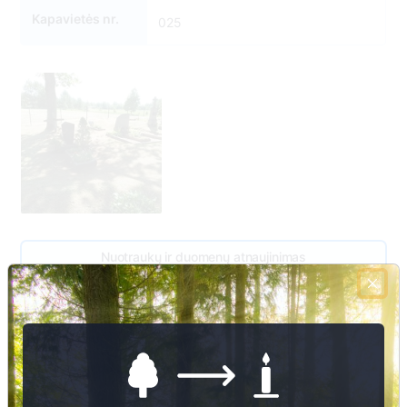
Kapavietės nr.
025
Nuotraukų ir duomenų atnaujinimas
2
Julius Gudas