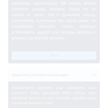
plokštelės išgraviruotas QR kodas atveria
atminimo puslapį, kuriame išlieka ne tik
vardas ar datos, bet ir gyvenimo istorija,
prisiminimai, nuotraukos bei vaizdo įrašai. Tai
šiuolaikiška atminimo forma, leidžianti
artimiesiems sugrįžti prie brangių akimirkų ir
perduoti jas ateities kartoms.
Pirkti
Kapaviečių priežiūros paslaugos
Pasirūpinsime periodiniu arba vienkartiniu kapo
tvarkymu. Mūsų specialistai atliks būtinus kapo
priežiūros darbus (nuvalys paminklą, nugrėbs lapus,
sutvarkys želdinius ir kita).