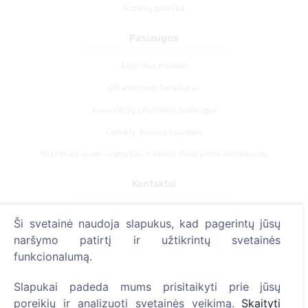
Kapinių paieška
Paslaugos
Atminimo medelis
QR atminimo ženkliukas
Kapaviečių priežiūros paslaugos
Cemety dovanų kuponas
Išskirtinės urnos – ramybės simbolis išsiskyrimo akimirkoms.
Kontaktai
UAB "Kapinių valdymo sprendimai", 304241197
Ši svetainė naudoja slapukus, kad pagerintų jūsų
+370 612 08926 (I-V 8:00 - 16:45)
naršymo patirtį ir užtikrintų svetainės
info@cemety.lt
funkcionalumą.
Veiklą vykdome visoje Lietuvoje!
Slapukai padeda mums prisitaikyti prie jūsų
poreikių ir analizuoti svetainės veikimą.
Skaityti