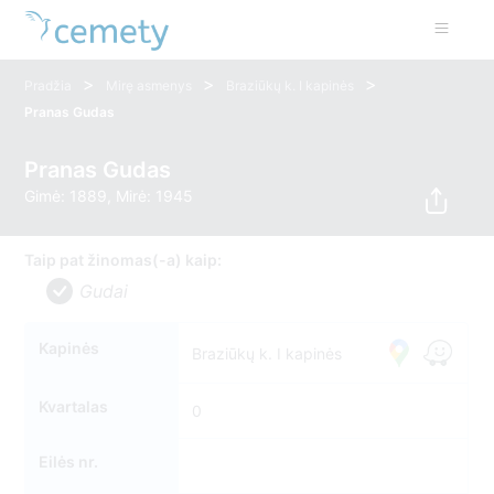
>
>
>
Pradžia
Mirę asmenys
Braziūkų k. I kapinės
Pranas Gudas
Pranas Gudas
Gimė: 1889, Mirė: 1945
Taip pat žinomas(-a) kaip:
Gudai
Kapinės
Braziūkų k. I kapinės
Kvartalas
0
Eilės nr.