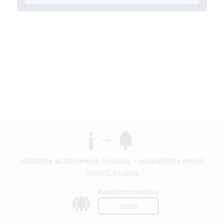
Uždekite skaitmeninę žvakutę - pasodinkite medį!
Skaityti daugiau
Pasodinta medžių
1390