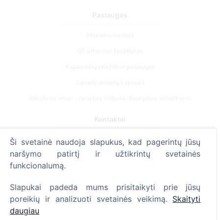
Paslaugos
Atminimo medelis
QR atminimo ženkliukas
Kapaviečių priežiūros paslaugos
Cemety dovanų kuponas
Išskirtinės urnos – ramybės simbolis išsiskyrimo akimirkoms.
Kontaktai
UAB "Kapinių valdymo sprendimai", 304241197
Ši svetainė naudoja slapukus, kad pagerintų jūsų
+370 612 08926 (I-V 8:00 - 16:45)
naršymo patirtį ir užtikrintų svetainės
funkcionalumą.
info@cemety.lt
Veiklą vykdome visoje Lietuvoje!
Slapukai padeda mums prisitaikyti prie jūsų
poreikių ir analizuoti svetainės veikimą.
Skaityti
daugiau