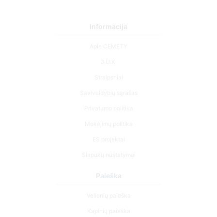
Informacija
Apie CEMETY
D.U.K.
Straipsniai
Savivaldybių sąrašas
Privatumo politika
Mokėjimų politika
ES projektai
Slapukų nustatymai
Paieška
Velionių paieška
Kapinių paieška