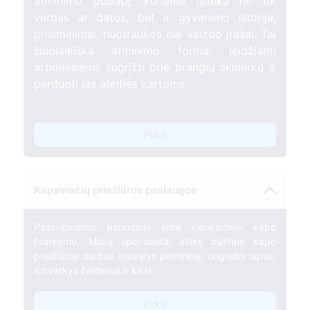
atminimo puslapį, kuriame išlieka ne tik
vardas ar datos, bet ir gyvenimo istorija,
prisiminimai, nuotraukos bei vaizdo įrašai. Tai
šiuolaikiška atminimo forma, leidžianti
artimiesiems sugrįžti prie brangių akimirkų ir
perduoti jas ateities kartoms.
Pirkti
Kapaviečių priežiūros paslaugos
Pasirūpinsime periodiniu arba vienkartiniu kapo
tvarkymu. Mūsų specialistai atliks būtinus kapo
priežiūros darbus (nuvalys paminklą, nugrėbs lapus,
sutvarkys želdinius ir kita).
Pirkti