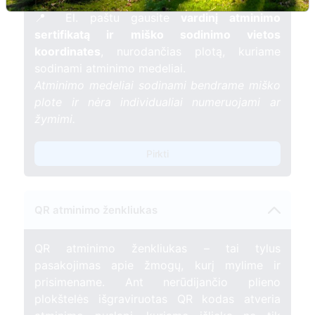
gyvybės.
📍 El. paštu gausite
vardinį atminimo
sertifikatą ir miško sodinimo vietos
koordinates
, nurodančias plotą, kuriame
sodinami atminimo medeliai.
Atminimo medeliai sodinami bendrame miško
plote ir nėra individualiai numeruojami ar
žymimi.
Pirkti
QR atminimo ženkliukas
QR atminimo ženkliukas – tai tylus
pasakojimas apie žmogų, kurį mylime ir
prisimename. Ant nerūdijančio plieno
plokštelės išgraviruotas QR kodas atveria