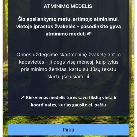
1
9
5
5 -
2
0
2
6
ATMINIMO MEDELIS
Šio apsilankymo metu, artimojo atminimui,
Romanas Giedraitis
3
1
8
vietoje įprastos žvakelės - pasodinkite gyvą
1
9
4
6 -
2
0
atminimo medelį 🌱
Prieinamos paslaugos:
O mes uždegsime skaitmeninę žvakelę ant jo
kapavietės – ji degs visą mėnesį, kaip tylus
Atminimo medelis
prisiminimo ženklas, kartu su Jūsų tekstu
skirtu įšėjusiam.. 🕯️
Pasodinkite atminimo medelį artimo
žmogaus atminimui – gyvą simbolį, augantį
kartu su nauju Lietuvos mišku.
📍
Kiekvienas
medelis turės savo tikslią vietą ir
🌳 Pasirinkite artimąjį, kurio atminimui skiriate
koordinates, kurias gausite el. paštu
medelį, ir palikite jam skirtą atminimo žinutę.
🕯️ O mes, Jūsų vardu, uždegsime
skaitmeninę
žvakelę artimojo kapavietėje
, kuri švies vieną
Pirkti
mėnesį – tarsi tiltas tarp prisiminimo ir