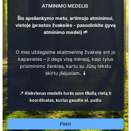
1922 - 2006
1
...
ATMINIMO MEDELIS
2
3
Šio apsilankymo metu, artimojo atminimui,
vietoje įprastos žvakelės - pasodinkite gyvą
Ona Malickienė
1924 - 2012
atminimo medelį 🌱
4
Prieinamos paslaugos:
1
O mes uždegsime skaitmeninę žvakelę ant jo
kapavietės – ji degs visą mėnesį, kaip tylus
Atminimo medelis
prisiminimo ženklas, kartu su Jūsų tekstu
skirtu įšėjusiam.. 🕯️
Pasodinkite atminimo medelį artimo
žmogaus atminimui – gyvą simbolį, augantį
8
kartu su nauju Lietuvos mišku.
8
📍
Kiekvienas
medelis turės savo tikslią vietą ir
🌳 Pasirinkite artimąjį, kurio atminimui skiriate
koordinates, kurias gausite el. paštu
medelį, ir palikite jam skirtą atminimo žinutę.
🕯️ O mes, Jūsų vardu, uždegsime
skaitmeninę
žvakelę artimojo kapavietėje
, kuri švies vieną
Pirkti
mėnesį – tarsi tiltas tarp prisiminimo ir