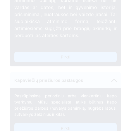
atminimo puslapį, kuriame išlieka ne tik
vardas ar datos, bet ir gyvenimo istorija,
prisiminimai, nuotraukos bei vaizdo įrašai. Tai
šiuolaikiška atminimo forma, leidžianti
artimiesiems sugrįžti prie brangių akimirkų ir
perduoti jas ateities kartoms.
Pirkti
Kapaviečių priežiūros paslaugos
Pasirūpinsime periodiniu arba vienkartiniu kapo
tvarkymu. Mūsų specialistai atliks būtinus kapo
priežiūros darbus (nuvalys paminklą, nugrėbs lapus,
sutvarkys želdinius ir kita).
Pirkti