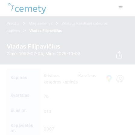
>
>
Pradžia
Mirę asmenys
Kristaus Karaliaus katedros
>
kapinės
Vladas Filipavičius
Vladas Filipavičius
Gimė: 1952-07-04, Mirė: 2025-10-03
Kristaus Karaliaus
Kapinės
katedros kapinės
Kvartalas
76
Eilės nr.
013
Kapavietės
0007
nr.