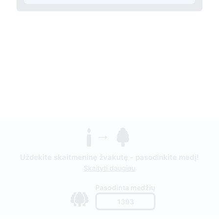
Uždekite skaitmeninę žvakutę - pasodinkite medį!
Skaityti daugiau
Pasodinta medžių
1393