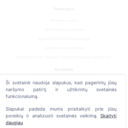
Paslaugos
Atminimo medelis
QR atminimo ženkliukas
Kapaviečių priežiūros paslaugos
Cemety dovanų kuponas
Išskirtinės urnos – ramybės simbolis išsiskyrimo akimirkoms.
Kontaktai
UAB "Kapinių valdymo sprendimai", 304241197
Ši svetainė naudoja slapukus, kad pagerintų jūsų
+370 612 08926 (I-V 8:00 - 16:45)
naršymo patirtį ir užtikrintų svetainės
funkcionalumą.
info@cemety.lt
Veiklą vykdome visoje Lietuvoje!
Slapukai padeda mums prisitaikyti prie jūsų
poreikių ir analizuoti svetainės veikimą.
Skaityti
daugiau