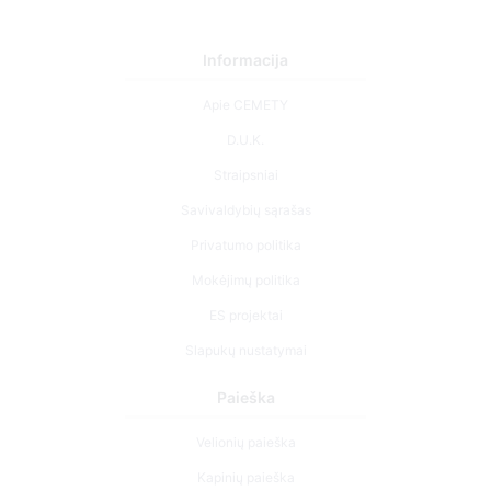
Informacija
Apie CEMETY
D.U.K.
Straipsniai
Savivaldybių sąrašas
Privatumo politika
Mokėjimų politika
ES projektai
Slapukų nustatymai
Paieška
Velionių paieška
Kapinių paieška