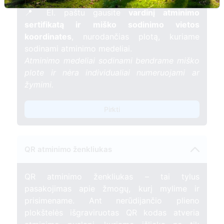
gyvybės.
📍 El. paštu gausite
vardinį atminimo
sertifikatą ir miško sodinimo vietos
koordinates
, nurodančias plotą, kuriame
sodinami atminimo medeliai.
Atminimo medeliai sodinami bendrame miško
plote ir nėra individualiai numeruojami ar
žymimi.
Pirkti
QR atminimo ženkliukas
QR atminimo ženkliukas – tai tylus
pasakojimas apie žmogų, kurį mylime ir
prisimename. Ant nerūdijančio plieno
plokštelės išgraviruotas QR kodas atveria