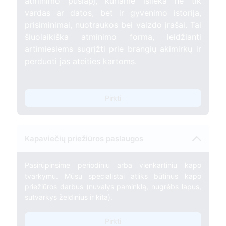
atminimo puslapį, kuriame išlieka ne tik
vardas ar datos, bet ir gyvenimo istorija,
prisiminimai, nuotraukos bei vaizdo įrašai. Tai
šiuolaikiška atminimo forma, leidžianti
artimiesiems sugrįžti prie brangių akimirkų ir
perduoti jas ateities kartoms.
Pirkti
Kapaviečių priežiūros paslaugos
Pasirūpinsime periodiniu arba vienkartiniu kapo
tvarkymu. Mūsų specialistai atliks būtinus kapo
priežiūros darbus (nuvalys paminklą, nugrėbs lapus,
sutvarkys želdinius ir kita).
Pirkti