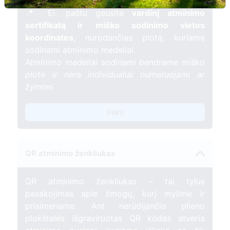
gyvybės.
📍 El. paštu gausite
vardinį atminimo
sertifikatą ir miško sodinimo vietos
koordinates
, nurodančias plotą, kuriame
sodinami atminimo medeliai.
Atminimo medeliai sodinami bendrame miško
plote ir nėra individualiai numeruojami ar
žymimi.
Pirkti
QR atminimo ženkliukas
QR atminimo ženkliukas – tai tylus
pasakojimas apie žmogų, kurį mylime ir
prisimename. Ant nerūdijančio plieno
plokštelės išgraviruotas QR kodas atveria