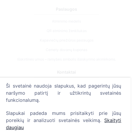
Paslaugos
Atminimo medelis
QR atminimo ženkliukas
Kapaviečių priežiūros paslaugos
Cemety dovanų kuponas
Išskirtinės urnos – ramybės simbolis išsiskyrimo akimirkoms.
Kontaktai
UAB "Kapinių valdymo sprendimai", 304241197
Ši svetainė naudoja slapukus, kad pagerintų jūsų
+370 612 08926 (I-V 8:00 - 16:45)
naršymo patirtį ir užtikrintų svetainės
funkcionalumą.
info@cemety.lt
Veiklą vykdome visoje Lietuvoje!
Slapukai padeda mums prisitaikyti prie jūsų
poreikių ir analizuoti svetainės veikimą.
Skaityti
daugiau