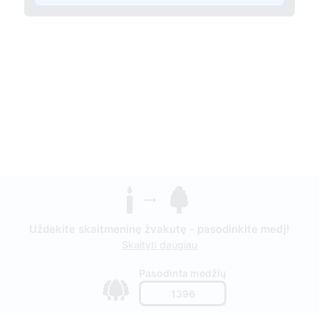
Uždekite skaitmeninę žvakutę - pasodinkite medį!
Skaityti daugiau
Pasodinta medžių
1396