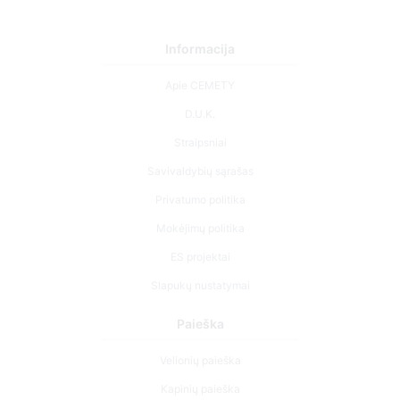
Informacija
Apie CEMETY
D.U.K.
Straipsniai
Savivaldybių sąrašas
Privatumo politika
Mokėjimų politika
ES projektai
Slapukų nustatymai
Paieška
Velionių paieška
Kapinių paieška