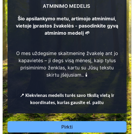
ATMINIMO MEDELIS
Šio apsilankymo metu, artimojo atminimui,
vietoje įprastos žvakelės - pasodinkite gyvą
1
atminimo medelį 🌱
Prieinamos paslaugos:
O mes uždegsime skaitmeninę žvakelę ant jo
15
kapavietės – ji degs visą mėnesį, kaip tylus
Atminimo medelis
prisiminimo ženklas, kartu su Jūsų tekstu
skirtu įšėjusiam.. 🕯️
Pasodinkite atminimo medelį artimo
žmogaus atminimui – gyvą simbolį, augantį
kartu su nauju Lietuvos mišku.
📍
Kiekvienas
medelis turės savo tikslią vietą ir
🌳 Pasirinkite artimąjį, kurio atminimui skiriate
koordinates, kurias gausite el. paštu
medelį, ir palikite jam skirtą atminimo žinutę.
🕯️ O mes, Jūsų vardu, uždegsime
skaitmeninę
žvakelę artimojo kapavietėje
, kuri švies vieną
Pirkti
mėnesį – tarsi tiltas tarp prisiminimo ir