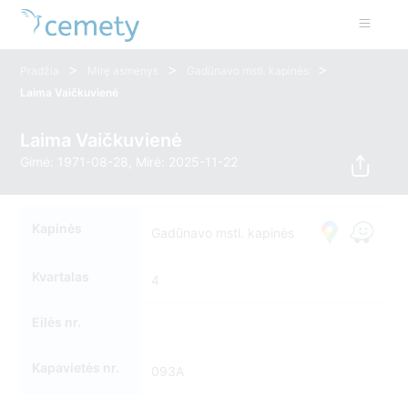
>
>
>
Pradžia
Mirę asmenys
Gadūnavo mstl. kapinės
Laima Vaičkuvienė
Laima Vaičkuvienė
Gimė: 1971-08-28, Mirė: 2025-11-22
Kapinės
Gadūnavo mstl. kapinės
Kvartalas
4
Eilės nr.
Kapavietės nr.
093A