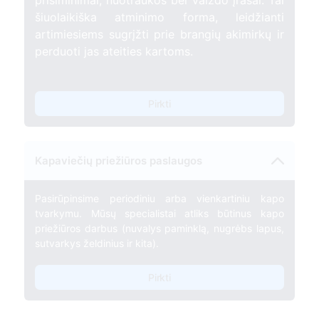
prisiminimai, nuotraukos bei vaizdo įrašai. Tai
šiuolaikiška atminimo forma, leidžianti
artimiesiems sugrįžti prie brangių akimirkų ir
perduoti jas ateities kartoms.
Pirkti
Kapaviečių priežiūros paslaugos
Pasirūpinsime periodiniu arba vienkartiniu kapo
tvarkymu. Mūsų specialistai atliks būtinus kapo
priežiūros darbus (nuvalys paminklą, nugrėbs lapus,
sutvarkys želdinius ir kita).
Pirkti