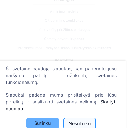
Atminimo medelis
QR atminimo ženkliukas
Kapaviečių priežiūros paslaugos
Cemety dovanų kuponas
Išskirtinės urnos – ramybės simbolis išsiskyrimo akimirkoms.
Kontaktai
Ši svetainė naudoja slapukus, kad pagerintų jūsų
UAB "Kapinių valdymo sprendimai", 304241197
naršymo patirtį ir užtikrintų svetainės
+370 612 08926 (I-V 8:00 - 16:45)
funkcionalumą.
info@cemety.lt
Slapukai padeda mums prisitaikyti prie jūsų
Veiklą vykdome visoje Lietuvoje!
poreikių ir analizuoti svetainės veikimą.
Skaityti
daugiau
Sutinku
Nesutinku