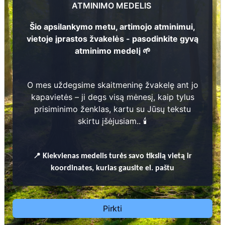
ATMINIMO MEDELIS
1
Šio apsilankymo metu, artimojo atminimui,
vietoje įprastos žvakelės - pasodinkite gyvą
atminimo medelį 🌱
Prieinamos paslaugos:
Atminimo medelis
O mes uždegsime skaitmeninę žvakelę ant jo
kapavietės – ji degs visą mėnesį, kaip tylus
Pasodinkite atminimo medelį artimo
prisiminimo ženklas, kartu su Jūsų tekstu
žmogaus atminimui – gyvą simbolį, augantį
skirtu įšėjusiam.. 🕯️
kartu su nauju Lietuvos mišku.
🌳 Pasirinkite artimąjį, kurio atminimui skiriate
medelį, ir palikite jam skirtą atminimo žinutę.
📍
Kiekvienas
medelis turės savo tikslią vietą ir
🕯️ O mes, Jūsų vardu, uždegsime
skaitmeninę
koordinates, kurias gausite el. paštu
žvakelę artimojo kapavietėje
, kuri švies vieną
mėnesį – tarsi tiltas tarp prisiminimo ir
gyvybės.
Pirkti
📍 El. paštu gausite
vardinį atminimo