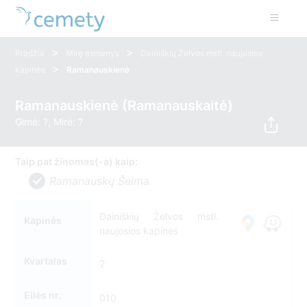
>
>
Pradžia
Mirę asmenys
Dainiškių Želvos mstl. naujosios
>
kapinės
Ramanauskienė
Ramanauskienė (Ramanauskaitė)
Gimė: ?, Mirė: ?
Taip pat žinomas(-a) kaip:
Ramanauskų Šeima
Dainiškių Želvos mstl.
Kapinės
naujosios kapinės
Kvartalas
2
Eilės nr.
010