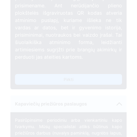
prisimename. Ant nerūdijančio plieno
plokštelės išgraviruotas QR kodas atveria
atminimo puslapį, kuriame išlieka ne tik
vardas ar datos, bet ir gyvenimo istorija,
prisiminimai, nuotraukos bei vaizdo įrašai. Tai
šiuolaikiška atminimo forma, leidžianti
artimiesiems sugrįžti prie brangių akimirkų ir
perduoti jas ateities kartoms.
Pirkti
Kapaviečių priežiūros paslaugos
Pasirūpinsime periodiniu arba vienkartiniu kapo
tvarkymu. Mūsų specialistai atliks būtinus kapo
priežiūros darbus (nuvalys paminklą, nugrėbs lapus,