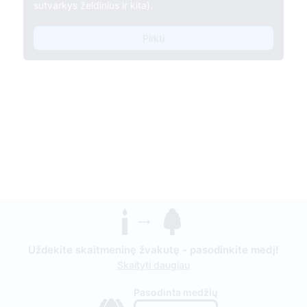
sutvarkys želdinius ir kita).
Pirkti
Uždekite skaitmeninę žvakutę - pasodinkite medį!
Skaityti daugiau
Pasodinta medžių