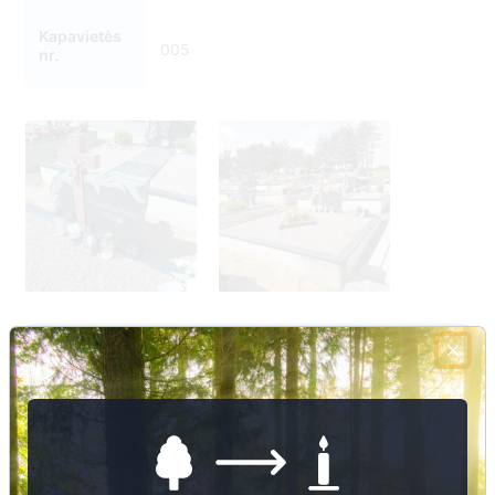
Kapavietės
005
nr.
Nuotraukų ir duomenų atnaujinimas
3
5
2