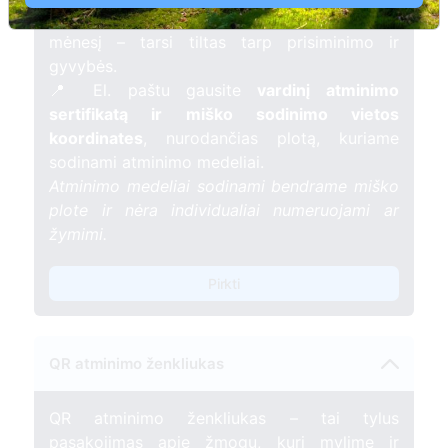
žvakelę artimojo kapavietėje
, kuri švies vieną
mėnesį – tarsi tiltas tarp prisiminimo ir
gyvybės.
📍 El. paštu gausite
vardinį atminimo
sertifikatą ir miško sodinimo vietos
koordinates
, nurodančias plotą, kuriame
sodinami atminimo medeliai.
Atminimo medeliai sodinami bendrame miško
plote ir nėra individualiai numeruojami ar
žymimi.
Pirkti
QR atminimo ženkliukas
QR atminimo ženkliukas – tai tylus
pasakojimas apie žmogų, kurį mylime ir