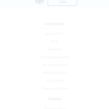
1390
Informacija
Apie CEMETY
D.U.K.
Straipsniai
Savivaldybių sąrašas
Privatumo politika
Mokėjimų politika
ES projektai
Slapukų nustatymai
Paieška
Velionių paieška