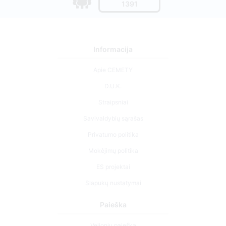
1391
Informacija
Apie CEMETY
D.U.K.
Straipsniai
Savivaldybių sąrašas
Privatumo politika
Mokėjimų politika
ES projektai
Slapukų nustatymai
Paieška
Velionių paieška