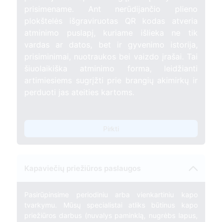
prisimename. Ant nerūdijančio plieno
plokštelės išgraviruotas QR kodas atveria
atminimo puslapį, kuriame išlieka ne tik
vardas ar datos, bet ir gyvenimo istorija,
prisiminimai, nuotraukos bei vaizdo įrašai. Tai
šiuolaikiška atminimo forma, leidžianti
artimiesiems sugrįžti prie brangių akimirkų ir
perduoti jas ateities kartoms.
Pirkti
Kapaviečių priežiūros paslaugos
Pasirūpinsime periodiniu arba vienkartiniu kapo
tvarkymu. Mūsų specialistai atliks būtinus kapo
priežiūros darbus (nuvalys paminklą, nugrėbs lapus,