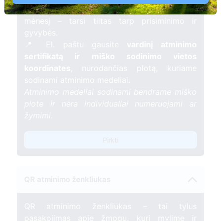
žvakelę artimojo kapavietėje
, kuri švies vieną
mėnesį – tarsi tiltas tarp prisiminimo ir
gyvybės.
📍 El. paštu gausite
vardinį atminimo
sertifikatą ir miško sodinimo vietos
koordinates
, nurodančias plotą, kuriame
sodinami atminimo medeliai.
Atminimo medeliai sodinami bendrame miško
plote ir nėra individualiai numeruojami ar
žymimi.
Pirkti
QR atminimo ženkliukas
QR atminimo ženkliukas – tai tylus
pasakojimas apie žmogų, kurį mylime ir