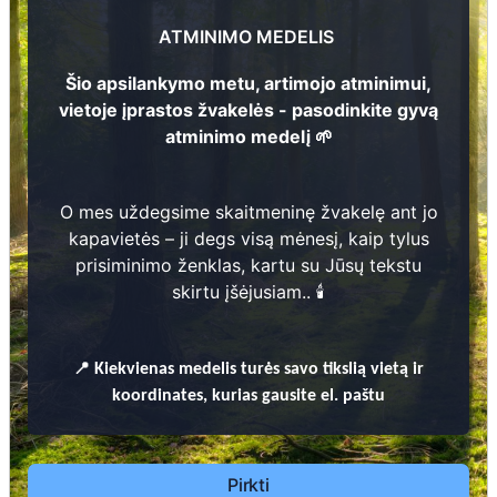
Aldona Indrikonienė
ATMINIMO MEDELIS
1
1
9
3
4
- 2
0
1
4
Šio apsilankymo metu, artimojo atminimui,
vietoje įprastos žvakelės - pasodinkite gyvą
atminimo medelį 🌱
3
O mes uždegsime skaitmeninę žvakelę ant jo
kapavietės – ji degs visą mėnesį, kaip tylus
Prieinamos paslaugos:
5
prisiminimo ženklas, kartu su Jūsų tekstu
skirtu įšėjusiam.. 🕯️
Atminimo medelis
Pasodinkite atminimo medelį artimo
📍
Kiekvienas
medelis turės savo tikslią vietą ir
žmogaus atminimui – gyvą simbolį, augantį
koordinates, kurias gausite el. paštu
kartu su nauju Lietuvos mišku.
🌳 Pasirinkite artimąjį, kurio atminimui skiriate
medelį, ir palikite jam skirtą atminimo žinutę.
Pirkti
🕯️ O mes, Jūsų vardu, uždegsime
skaitmeninę