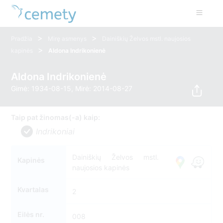
>
>
Pradžia
Mirę asmenys
Dainiškių Želvos mstl. naujosios
>
kapinės
Aldona Indrikonienė
Aldona Indrikonienė
Gimė: 1934-08-15, Mirė: 2014-08-27
Taip pat žinomas(-a) kaip:
Indrikoniai
Dainiškių Želvos mstl.
Kapinės
naujosios kapinės
Kvartalas
2
Eilės nr.
008