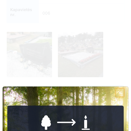
Kapavietės
006
nr.
Nuotraukų ir duomenų atnaujinimas
3
6
2