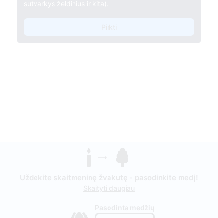
sutvarkys želdinius ir kita).
Pirkti
Uždekite skaitmeninę žvakutę - pasodinkite medį!
Skaityti daugiau
Pasodinta medžių