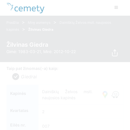
>
>
Pradžia
Mirę asmenys
Dainiškių Želvos mstl. naujosios
>
kapinės
Žilvinas Giedra
Žilvinas Giedra
Gimė: 1983-03-21, Mirė: 2012-10-22
Taip pat žinomas(-a) kaip:
Giedrai
Dainiškių Želvos mstl.
Kapinės
naujosios kapinės
Kvartalas
2
Eilės nr.
007