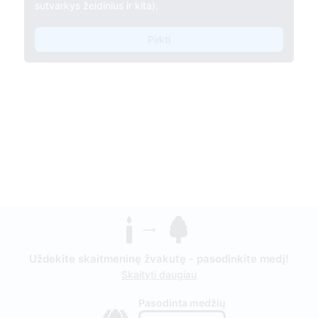
sutvarkys želdinius ir kita).
Pirkti
Uždekite skaitmeninę žvakutę - pasodinkite medį!
Skaityti daugiau
Pasodinta medžių