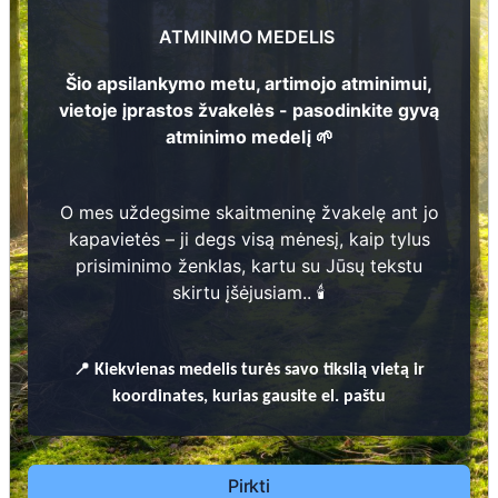
Žilvinas Giedra
ATMINIMO MEDELIS
3
1
9
8
3
- 2
0
1
2
Šio apsilankymo metu, artimojo atminimui,
6
vietoje įprastos žvakelės - pasodinkite gyvą
2
atminimo medelį 🌱
1
O mes uždegsime skaitmeninę žvakelę ant jo
kapavietės – ji degs visą mėnesį, kaip tylus
Prieinamos paslaugos:
6
prisiminimo ženklas, kartu su Jūsų tekstu
skirtu įšėjusiam.. 🕯️
Atminimo medelis
Pasodinkite atminimo medelį artimo
📍
Kiekvienas
medelis turės savo tikslią vietą ir
žmogaus atminimui – gyvą simbolį, augantį
koordinates, kurias gausite el. paštu
kartu su nauju Lietuvos mišku.
🌳 Pasirinkite artimąjį, kurio atminimui skiriate
medelį, ir palikite jam skirtą atminimo žinutę.
Pirkti
🕯️ O mes, Jūsų vardu, uždegsime
skaitmeninę