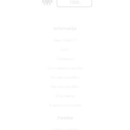
1395
Informacija
Apie CEMETY
D.U.K.
Straipsniai
Savivaldybių sąrašas
Privatumo politika
Mokėjimų politika
ES projektai
Slapukų nustatymai
Paieška
Velionių paieška