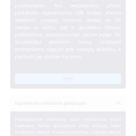
prisimename. Ant nerūdijančio plieno
plokštelės išgraviruotas QR kodas atveria
atminimo puslapį, kuriame išlieka ne tik
vardas ar datos, bet ir gyvenimo istorija,
prisiminimai, nuotraukos bei vaizdo įrašai. Tai
šiuolaikiška atminimo forma, leidžianti
artimiesiems sugrįžti prie brangių akimirkų ir
perduoti jas ateities kartoms.
Pirkti
Kapaviečių priežiūros paslaugos
Pasirūpinsime periodiniu arba vienkartiniu kapo
tvarkymu. Mūsų specialistai atliks būtinus kapo
priežiūros darbus (nuvalys paminklą, nugrėbs lapus,