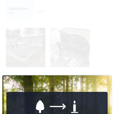
Kapavietės
006
nr.
7
Nuotraukų ir duomenų atnaujinimas
1