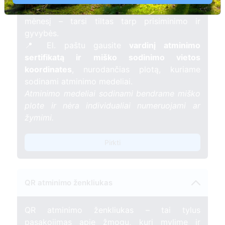
žvakelę artimojo kapavietėje
, kuri švies vieną
mėnesį – tarsi tiltas tarp prisiminimo ir
gyvybės.
📍 El. paštu gausite
vardinį atminimo
sertifikatą ir miško sodinimo vietos
koordinates
, nurodančias plotą, kuriame
sodinami atminimo medeliai.
Atminimo medeliai sodinami bendrame miško
plote ir nėra individualiai numeruojami ar
žymimi.
Pirkti
QR atminimo ženkliukas
QR atminimo ženkliukas – tai tylus
pasakojimas apie žmogų, kurį mylime ir