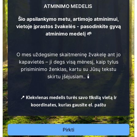
ATMINIMO MEDELIS
10
2
Šio apsilankymo metu, artimojo atminimui,
vietoje įprastos žvakelės - pasodinkite gyvą
atminimo medelį 🌱
1
3
Prieinamos paslaugos:
O mes uždegsime skaitmeninę žvakelę ant jo
10
kapavietės – ji degs visą mėnesį, kaip tylus
Atminimo medelis
prisiminimo ženklas, kartu su Jūsų tekstu
skirtu įšėjusiam.. 🕯️
Pasodinkite atminimo medelį artimo
žmogaus atminimui – gyvą simbolį, augantį
kartu su nauju Lietuvos mišku.
📍
Kiekvienas
medelis turės savo tikslią vietą ir
🌳 Pasirinkite artimąjį, kurio atminimui skiriate
koordinates, kurias gausite el. paštu
medelį, ir palikite jam skirtą atminimo žinutę.
🕯️ O mes, Jūsų vardu, uždegsime
skaitmeninę
žvakelę artimojo kapavietėje
, kuri švies vieną
Pirkti
mėnesį – tarsi tiltas tarp prisiminimo ir