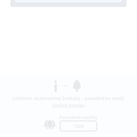
Uždekite skaitmeninę žvakutę - pasodinkite medį!
Skaityti daugiau
Pasodinta medžių
1390