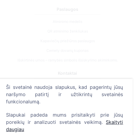
Paslaugos
Atminimo medelis
QR atminimo ženkliukas
Kapaviečių priežiūros paslaugos
Cemety dovanų kuponas
Išskirtinės urnos – ramybės simbolis išsiskyrimo akimirkoms.
Kontaktai
UAB "Kapinių valdymo sprendimai", 304241197
Ši svetainė naudoja slapukus, kad pagerintų jūsų
+370 612 08926 (I-V 8:00 - 16:45)
naršymo patirtį ir užtikrintų svetainės
funkcionalumą.
info@cemety.lt
Veiklą vykdome visoje Lietuvoje!
Slapukai padeda mums prisitaikyti prie jūsų
poreikių ir analizuoti svetainės veikimą.
Skaityti
daugiau