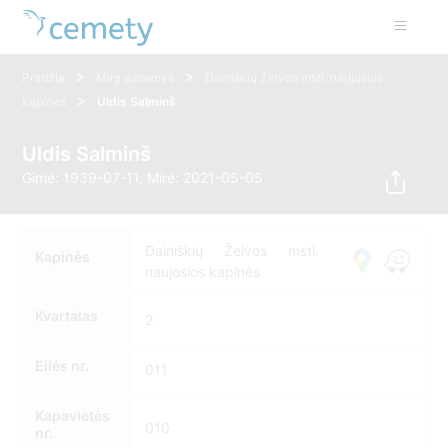
>
>
Pradžia
Mirę asmenys
Dainiškių Želvos mstl. naujosios
>
kapinės
Uldis Salminš
Uldis Salminš
Gimė: 1939-07-11, Mirė: 2021-05-05
Dainiškių Želvos mstl.
Kapinės
naujosios kapinės
Kvartalas
2
Eilės nr.
011
Kapavietės
010
nr.