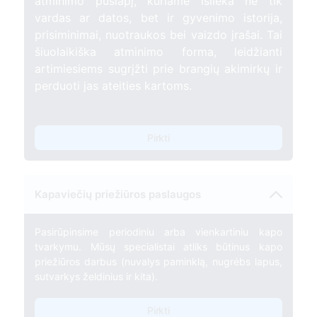
atminimo puslapį, kuriame išlieka ne tik
vardas ar datos, bet ir gyvenimo istorija,
prisiminimai, nuotraukos bei vaizdo įrašai. Tai
šiuolaikiška atminimo forma, leidžianti
artimiesiems sugrįžti prie brangių akimirkų ir
perduoti jas ateities kartoms.
Pirkti
Kapaviečių priežiūros paslaugos
Pasirūpinsime periodiniu arba vienkartiniu kapo
tvarkymu. Mūsų specialistai atliks būtinus kapo
priežiūros darbus (nuvalys paminklą, nugrėbs lapus,
sutvarkys želdinius ir kita).
Pirkti