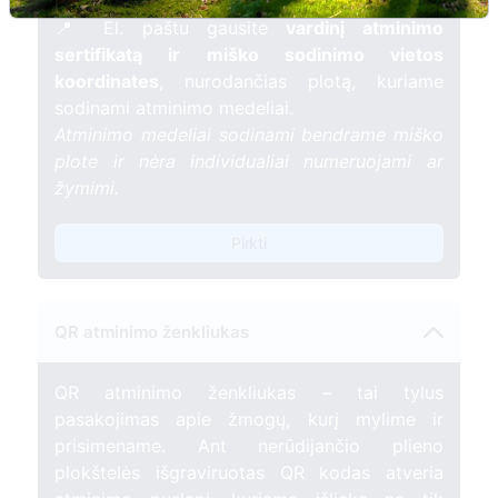
gyvybės.
📍 El. paštu gausite
vardinį atminimo
sertifikatą ir miško sodinimo vietos
koordinates
, nurodančias plotą, kuriame
sodinami atminimo medeliai.
Atminimo medeliai sodinami bendrame miško
plote ir nėra individualiai numeruojami ar
žymimi.
Pirkti
QR atminimo ženkliukas
QR atminimo ženkliukas – tai tylus
pasakojimas apie žmogų, kurį mylime ir
prisimename. Ant nerūdijančio plieno
plokštelės išgraviruotas QR kodas atveria