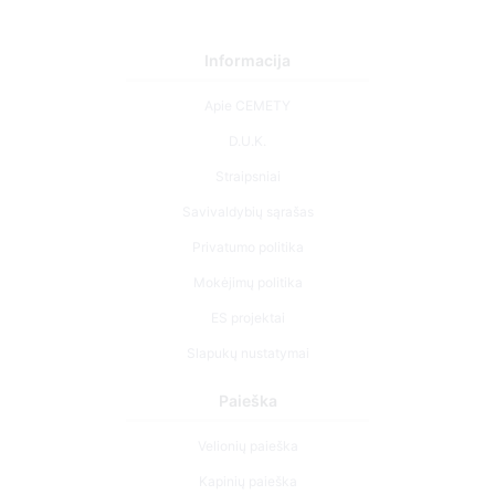
Informacija
Apie CEMETY
D.U.K.
Straipsniai
Savivaldybių sąrašas
Privatumo politika
Mokėjimų politika
ES projektai
Slapukų nustatymai
Paieška
Velionių paieška
Kapinių paieška