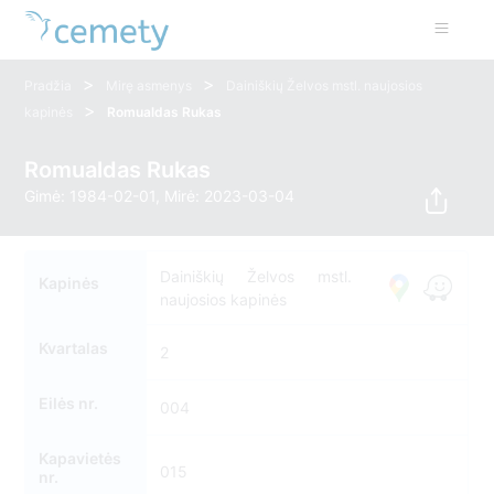
>
>
Pradžia
Mirę asmenys
Dainiškių Želvos mstl. naujosios
>
kapinės
Romualdas Rukas
Romualdas Rukas
Gimė: 1984-02-01, Mirė: 2023-03-04
Dainiškių Želvos mstl.
Kapinės
naujosios kapinės
Kvartalas
2
Eilės nr.
004
Kapavietės
015
nr.