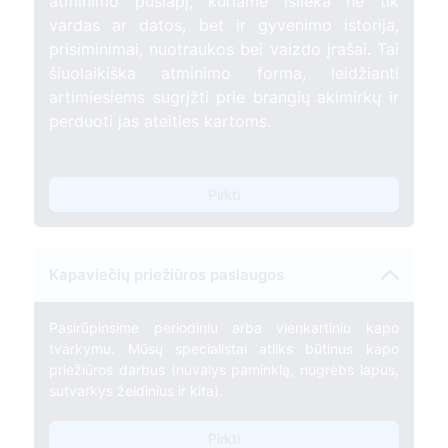
atminimo puslapį, kuriame išlieka ne tik
vardas ar datos, bet ir gyvenimo istorija,
prisiminimai, nuotraukos bei vaizdo įrašai. Tai
šiuolaikiška atminimo forma, leidžianti
artimiesiems sugrįžti prie brangių akimirkų ir
perduoti jas ateities kartoms.
Pirkti
Kapaviečių priežiūros paslaugos
Pasirūpinsime periodiniu arba vienkartiniu kapo
tvarkymu. Mūsų specialistai atliks būtinus kapo
priežiūros darbus (nuvalys paminklą, nugrėbs lapus,
sutvarkys želdinius ir kita).
Pirkti