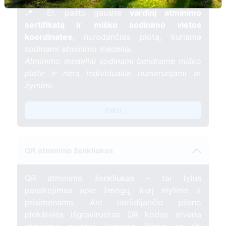
gyvybės.
📍 El. paštu gausite
vardinį atminimo
sertifikatą ir miško sodinimo vietos
koordinates
, nurodančias plotą, kuriame
sodinami atminimo medeliai.
Atminimo medeliai sodinami bendrame miško
plote ir nėra individualiai numeruojami ar
žymimi.
Pirkti
QR atminimo ženkliukas
QR atminimo ženkliukas – tai tylus
pasakojimas apie žmogų, kurį mylime ir
prisimename. Ant nerūdijančio plieno
plokštelės išgraviruotas QR kodas atveria