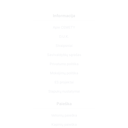
Informacija
Apie CEMETY
D.U.K.
Straipsniai
Savivaldybių sąrašas
Privatumo politika
Mokėjimų politika
ES projektai
Slapukų nustatymai
Paieška
Velionių paieška
Kapinių paieška