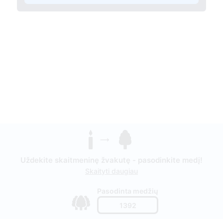
Uždekite skaitmeninę žvakutę - pasodinkite medį!
Skaityti daugiau
Pasodinta medžių
1392