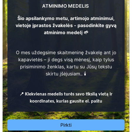
8
ATMINIMO MEDELIS
Šio apsilankymo metu, artimojo atminimui,
vietoje įprastos žvakelės - pasodinkite gyvą
atminimo medelį 🌱
14
1
Prieinamos paslaugos:
12
O mes uždegsime skaitmeninę žvakelę ant jo
kapavietės – ji degs visą mėnesį, kaip tylus
Atminimo medelis
prisiminimo ženklas, kartu su Jūsų tekstu
skirtu įšėjusiam.. 🕯️
Pasodinkite atminimo medelį artimo
žmogaus atminimui – gyvą simbolį, augantį
kartu su nauju Lietuvos mišku.
📍
Kiekvienas
medelis turės savo tikslią vietą ir
🌳 Pasirinkite artimąjį, kurio atminimui skiriate
koordinates, kurias gausite el. paštu
medelį, ir palikite jam skirtą atminimo žinutę.
🕯️ O mes, Jūsų vardu, uždegsime
skaitmeninę
žvakelę artimojo kapavietėje
, kuri švies vieną
Pirkti
mėnesį – tarsi tiltas tarp prisiminimo ir