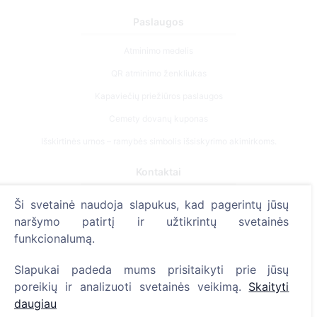
Paslaugos
Atminimo medelis
QR atminimo ženkliukas
Kapaviečių priežiūros paslaugos
Cemety dovanų kuponas
Išskirtinės urnos – ramybės simbolis išsiskyrimo akimirkoms.
Kontaktai
UAB "Kapinių valdymo sprendimai", 304241197
Ši svetainė naudoja slapukus, kad pagerintų jūsų
+370 612 08926 (I-V 8:00 - 16:45)
naršymo patirtį ir užtikrintų svetainės
funkcionalumą.
info@cemety.lt
Veiklą vykdome visoje Lietuvoje!
Slapukai padeda mums prisitaikyti prie jūsų
poreikių ir analizuoti svetainės veikimą.
Skaityti
daugiau