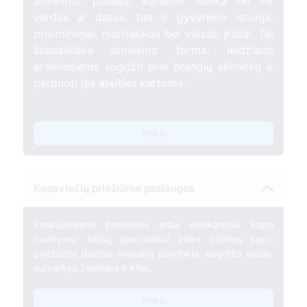
atminimo puslapį, kuriame išlieka ne tik
vardas ar datos, bet ir gyvenimo istorija,
prisiminimai, nuotraukos bei vaizdo įrašai. Tai
šiuolaikiška atminimo forma, leidžianti
artimiesiems sugrįžti prie brangių akimirkų ir
perduoti jas ateities kartoms.
Pirkti
Kapaviečių priežiūros paslaugos
Pasirūpinsime periodiniu arba vienkartiniu kapo
tvarkymu. Mūsų specialistai atliks būtinus kapo
priežiūros darbus (nuvalys paminklą, nugrėbs lapus,
sutvarkys želdinius ir kita).
Pirkti