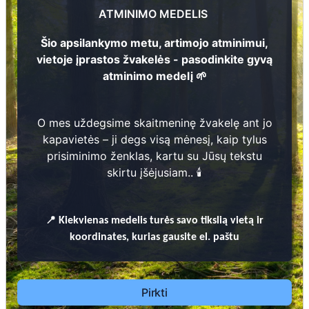
ATMINIMO MEDELIS
13
Šio apsilankymo metu, artimojo atminimui,
vietoje įprastos žvakelės - pasodinkite gyvą
atminimo medelį 🌱
3
Prieinamos paslaugos:
O mes uždegsime skaitmeninę žvakelę ant jo
11
kapavietės – ji degs visą mėnesį, kaip tylus
Atminimo medelis
prisiminimo ženklas, kartu su Jūsų tekstu
skirtu įšėjusiam.. 🕯️
Pasodinkite atminimo medelį artimo
žmogaus atminimui – gyvą simbolį, augantį
kartu su nauju Lietuvos mišku.
📍
Kiekvienas
medelis turės savo tikslią vietą ir
🌳 Pasirinkite artimąjį, kurio atminimui skiriate
koordinates, kurias gausite el. paštu
medelį, ir palikite jam skirtą atminimo žinutę.
🕯️ O mes, Jūsų vardu, uždegsime
skaitmeninę
žvakelę artimojo kapavietėje
, kuri švies vieną
Pirkti
mėnesį – tarsi tiltas tarp prisiminimo ir