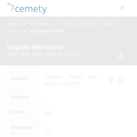
>
>
Pradžia
Mirę asmenys
Dainiškių Želvos mstl. naujosios
>
kapinės
Virginija Maišelienė
Virginija Maišelienė
Gimė: 1955-08-07, Mirė: 2007-09-01
Dainiškių Želvos mstl.
Kapinės
naujosios kapinės
Kvartalas
2
Eilės nr.
003
Kapavietės
012
nr.