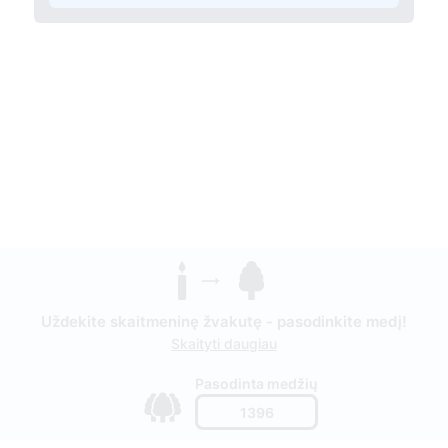
Uždekite skaitmeninę žvakutę - pasodinkite medį!
Skaityti daugiau
Pasodinta medžių
1396