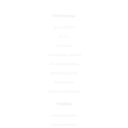
Informacija
Apie CEMETY
D.U.K.
Straipsniai
Savivaldybių sąrašas
Privatumo politika
Mokėjimų politika
ES projektai
Slapukų nustatymai
Paieška
Velionių paieška
Kapinių paieška