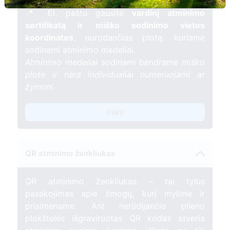
gyvybės.
📍 El. paštu gausite
vardinį atminimo
sertifikatą ir miško sodinimo vietos
koordinates
, nurodančias plotą, kuriame
sodinami atminimo medeliai.
Atminimo medeliai sodinami bendrame miško
plote ir nėra individualiai numeruojami ar
žymimi.
Pirkti
QR atminimo ženkliukas
QR atminimo ženkliukas – tai tylus
pasakojimas apie žmogų, kurį mylime ir
prisimename. Ant nerūdijančio plieno
plokštelės išgraviruotas QR kodas atveria