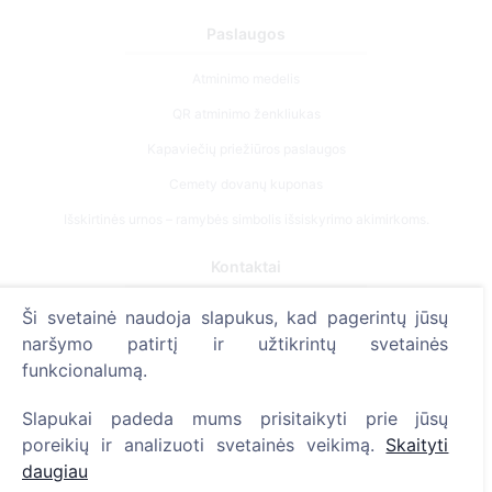
Paslaugos
Atminimo medelis
QR atminimo ženkliukas
Kapaviečių priežiūros paslaugos
Cemety dovanų kuponas
Išskirtinės urnos – ramybės simbolis išsiskyrimo akimirkoms.
Kontaktai
UAB "Kapinių valdymo sprendimai", 304241197
Ši svetainė naudoja slapukus, kad pagerintų jūsų
+370 612 08926 (I-V 8:00 - 16:45)
naršymo patirtį ir užtikrintų svetainės
funkcionalumą.
info@cemety.lt
Veiklą vykdome visoje Lietuvoje!
Slapukai padeda mums prisitaikyti prie jūsų
poreikių ir analizuoti svetainės veikimą.
Skaityti
daugiau