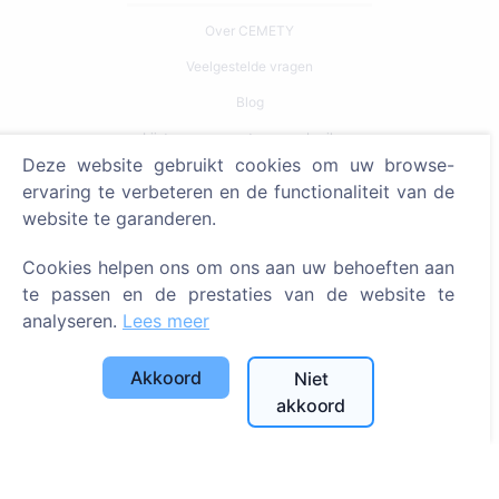
Over CEMETY
Veelgestelde vragen
Blog
Lijst van gemeenten en gebruikers
Deze website gebruikt cookies om uw browse-
Privacybeleid
ervaring te verbeteren en de functionaliteit van de
Betalingsbeleid
website te garanderen.
Cookie-instellingen
Cookies helpen ons om ons aan uw behoeften aan
te passen en de prestaties van de website te
Zoeken
analyseren.
Lees meer
Zoeken naar overledenen
Zoeken naar begraafplaatsen
Akkoord
Niet
akkoord
Diensten
Contacten