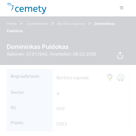
>
>
>
Home
Overledenen
Beržoro kapinės
Domininkas
Puidokas
Domininkas Puidokas
Geboren: 07.01.1942, Overleden: 08.02.2026
Begraafplaats
Beržoro kapinės
Sector
4
Rij
000
Plaats
0293