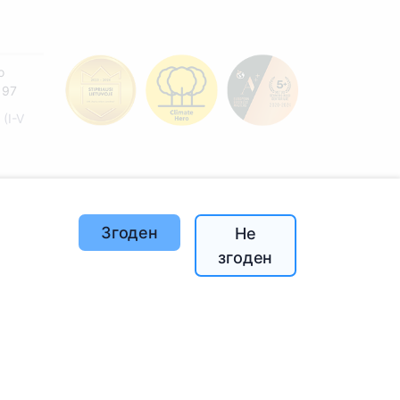
o
197
(I-V
й
Згоден
Не
згоден