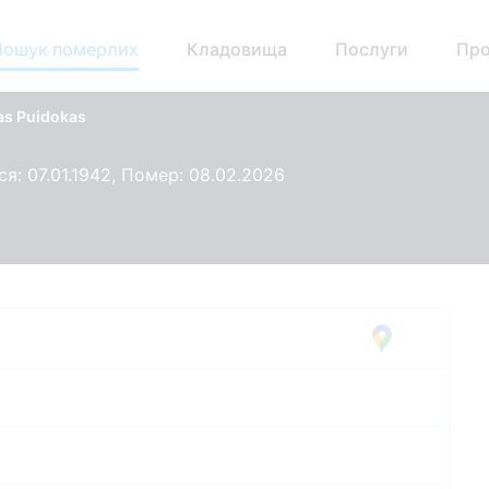
Пошук померлих
Кладовища
Послуги
Про
as Puidokas
я: 07.01.1942, Помер: 08.02.2026