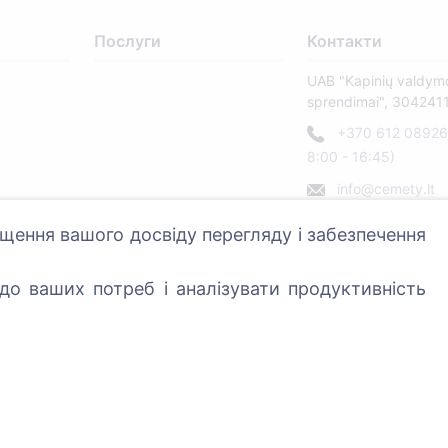
Послуги
Контакти
UAB "Kapinių valdym
sprendimai", 304241
+370 612 08926 
8:00 - 16:45)
info@cemety.lt
Ми працюємо по всі
щення вашого досвіду перегляду і забезпечення
країні!
о ваших потреб і аналізувати продуктивність