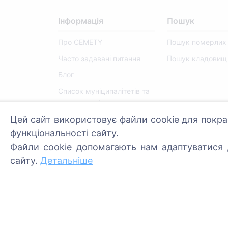
Інформація
Пошук
Про CEMETY
Пошук померлих
Часто задавані питання
Пошук кладовищ
Блог
Список муніципалітетів та
користувачів
Цей сайт використовує файли cookie для покра
Політика конфіденційності
функціональності сайту.
Політика платежів
Файли cookie допомагають нам адаптуватися д
Налаштування файлів
сайту.
Детальніше
cookie
Адміністратори