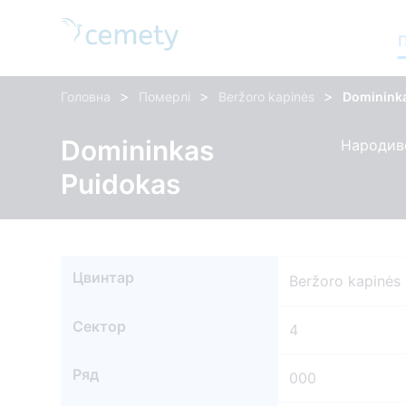
>
>
>
Головна
Померлі
Beržoro kapinės
Dominink
Domininkas
Народивс
Puidokas
Цвинтар
Beržoro kapinės
Сектор
4
Ряд
000