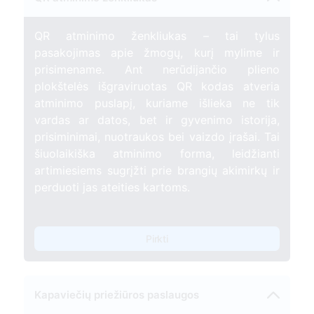
QR atminimo ženkliukas – tai tylus
pasakojimas apie žmogų, kurį mylime ir
prisimename. Ant nerūdijančio plieno
plokštelės išgraviruotas QR kodas atveria
atminimo puslapį, kuriame išlieka ne tik
vardas ar datos, bet ir gyvenimo istorija,
prisiminimai, nuotraukos bei vaizdo įrašai. Tai
šiuolaikiška atminimo forma, leidžianti
artimiesiems sugrįžti prie brangių akimirkų ir
perduoti jas ateities kartoms.
Pirkti
Kapaviečių priežiūros paslaugos