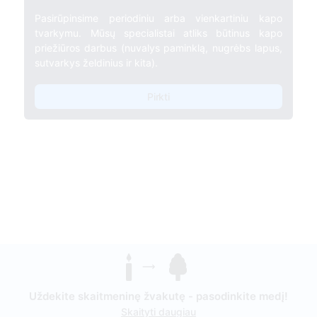
Pasirūpinsime periodiniu arba vienkartiniu kapo
tvarkymu. Mūsų specialistai atliks būtinus kapo
priežiūros darbus (nuvalys paminklą, nugrėbs lapus,
sutvarkys želdinius ir kita).
Pirkti
Uždekite skaitmeninę žvakutę - pasodinkite medį!
Skaityti daugiau