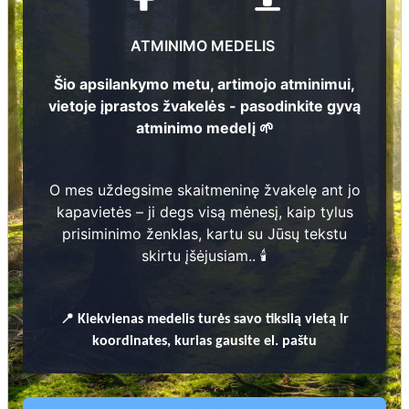
ATMINIMO MEDELIS
Šio apsilankymo metu, artimojo atminimui,
Jonas Zazerskis
vietoje įprastos žvakelės - pasodinkite gyvą
1952 - 2026
atminimo medelį 🌱
Povilas Vasiliauskas
4
1949 - 1973
2
O mes uždegsime skaitmeninę žvakelę ant jo
Domininkas Vasiliauskas
1909 - 1975
kapavietės – ji degs visą mėnesį, kaip tylus
3
18
prisiminimo ženklas, kartu su Jūsų tekstu
skirtu įšėjusiam.. 🕯️
186
Prieinamos paslaugos:
Atminimo medelis
📍
Kiekvienas
medelis turės savo tikslią vietą ir
koordinates, kurias gausite el. paštu
Pasodinkite atminimo medelį artimo
žmogaus atminimui – gyvą simbolį, augantį