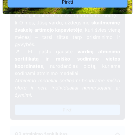
kartu su nauju Lietuvos mišku.
Pirkti
🌳 Pasirinkite artimąjį, kurio atminimui skiriate
medelį, ir palikite jam skirtą atminimo žinutę.
🕯️ O mes, Jūsų vardu, uždegsime
skaitmeninę
žvakelę artimojo kapavietėje
, kuri švies vieną
mėnesį – tarsi tiltas tarp prisiminimo ir
gyvybės.
📍 El. paštu gausite
vardinį atminimo
sertifikatą ir miško sodinimo vietos
koordinates
, nurodančias plotą, kuriame
sodinami atminimo medeliai.
Atminimo medeliai sodinami bendrame miško
plote ir nėra individualiai numeruojami ar
žymimi.
Pirkti
QR atminimo ženkliukas