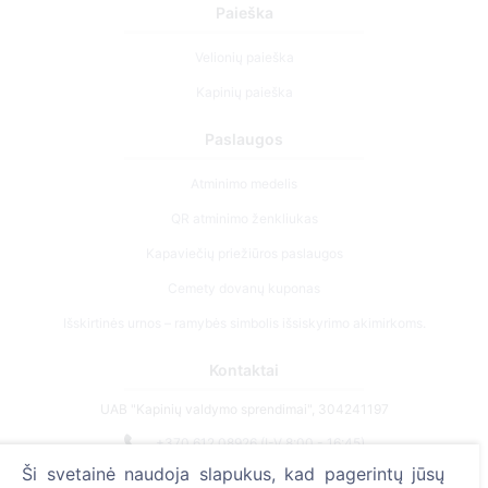
Paieška
Velionių paieška
Kapinių paieška
Paslaugos
Atminimo medelis
QR atminimo ženkliukas
Kapaviečių priežiūros paslaugos
Cemety dovanų kuponas
Išskirtinės urnos – ramybės simbolis išsiskyrimo akimirkoms.
Kontaktai
UAB "Kapinių valdymo sprendimai", 304241197
+370 612 08926 (I-V 8:00 - 16:45)
Ši svetainė naudoja slapukus, kad pagerintų jūsų
info@cemety.lt