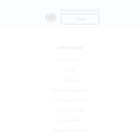
Pasodinta medžių
1394
Informacija
Apie CEMETY
D.U.K.
Straipsniai
Savivaldybių sąrašas
Privatumo politika
Mokėjimų politika
ES projektai
Slapukų nustatymai