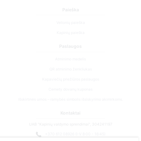
Paieška
Velionių paieška
Kapinių paieška
Paslaugos
Atminimo medelis
QR atminimo ženkliukas
Kapaviečių priežiūros paslaugos
Cemety dovanų kuponas
Išskirtinės urnos – ramybės simbolis išsiskyrimo akimirkoms.
Kontaktai
UAB "Kapinių valdymo sprendimai", 304241197
+370 612 08926 (I-V 8:00 - 16:45)