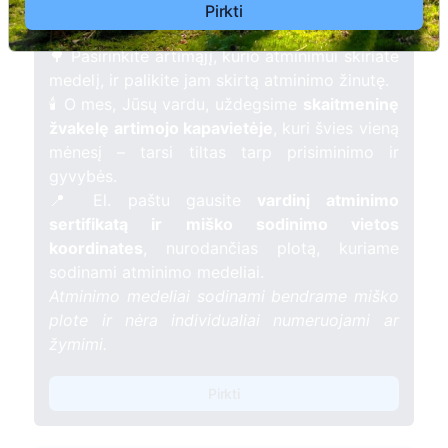
žmogaus atminimui – gyvą simbolį, augantį
Pirkti
kartu su nauju Lietuvos mišku.
🌳 Pasirinkite artimąjį, kurio atminimui skiriate
medelį, ir palikite jam skirtą atminimo žinutę.
🕯️ O mes, Jūsų vardu, uždegsime
skaitmeninę
žvakelę artimojo kapavietėje
, kuri švies vieną
mėnesį – tarsi tiltas tarp prisiminimo ir
gyvybės.
📍 El. paštu gausite
vardinį atminimo
sertifikatą ir miško sodinimo vietos
koordinates
, nurodančias plotą, kuriame
sodinami atminimo medeliai.
Atminimo medeliai sodinami bendrame miško
plote ir nėra individualiai numeruojami ar
žymimi.
Pirkti