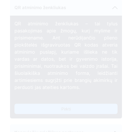
QR atminimo ženkliukas
QR atminimo ženkliukas – tai tylus
pasakojimas apie žmogų, kurį mylime ir
prisimename. Ant nerūdijančio plieno
plokštelės išgraviruotas QR kodas atveria
atminimo puslapį, kuriame išlieka ne tik
vardas ar datos, bet ir gyvenimo istorija,
prisiminimai, nuotraukos bei vaizdo įrašai. Tai
šiuolaikiška atminimo forma, leidžianti
artimiesiems sugrįžti prie brangių akimirkų ir
perduoti jas ateities kartoms.
Pirkti