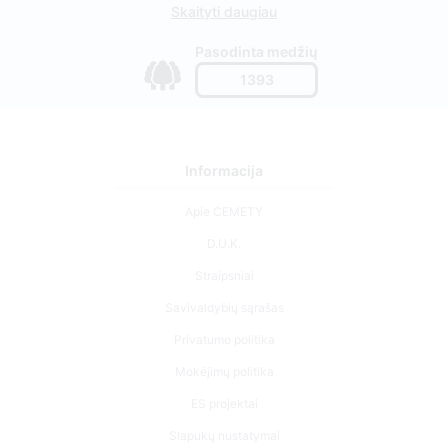
Skaityti daugiau
Pasodinta medžių
1393
Informacija
Apie CEMETY
D.U.K.
Straipsniai
Savivaldybių sąrašas
Privatumo politika
Mokėjimų politika
ES projektai
Slapukų nustatymai