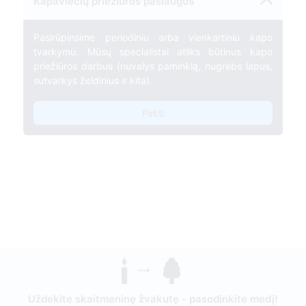
Kapaviečių priežiūros paslaugos
Pasirūpinsime periodiniu arba vienkartiniu kapo
tvarkymu. Mūsų specialistai atliks būtinus kapo
priežiūros darbus (nuvalys paminklą, nugrėbs lapus,
sutvarkys želdinius ir kita).
Pirkti
Uždekite skaitmeninę žvakutę - pasodinkite medį!