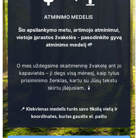
2
ATMINIMO MEDELIS
3
Šio apsilankymo metu, artimojo atminimui,
Nijolė Mikalajūnienė
vietoje įprastos žvakelės - pasodinkite gyvą
6
atminimo medelį 🌱
1
Vytautas Petkevičius
1
9
5
1 -
2
0
2
9
14
2
1
9
2
4 -
1
9
8
...
Marija Petkevičienė
O mes uždegsime skaitmeninę žvakelę ant jo
3
2
kapavietės – ji degs visą mėnesį, kaip tylus
Bronius Petkevičius
1
9
2
2 -
2
0
0
prisiminimo ženklas, kartu su Jūsų tekstu
0
skirtu įšėjusiam.. 🕯️
1
9
5
0 -
1
9
5
Prieinamos paslaugos:
📍
Kiekvienas
medelis turės savo tikslią vietą ir
Atminimo medelis
koordinates, kurias gausite el. paštu
Pasodinkite atminimo medelį artimo