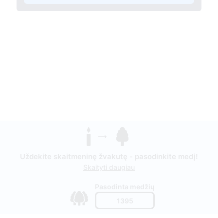
Uždekite skaitmeninę žvakutę - pasodinkite medį!
Skaityti daugiau
Pasodinta medžių
1395