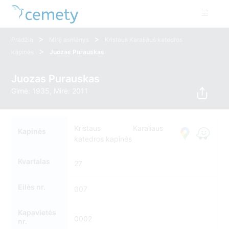
>
>
Pradžia
Mirę asmenys
Kristaus Karaliaus katedros
>
kapinės
Juozas Purauskas
Juozas Purauskas
Gimė: 1935, Mirė: 2011
Kristaus Karaliaus
Kapinės
katedros kapinės
Kvartalas
27
Eilės nr.
007
Kapavietės
0002
nr.