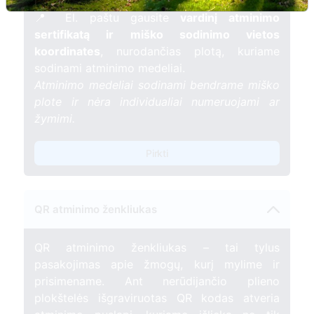
gyvybės.
📍 El. paštu gausite
vardinį atminimo
sertifikatą ir miško sodinimo vietos
koordinates
, nurodančias plotą, kuriame
sodinami atminimo medeliai.
Atminimo medeliai sodinami bendrame miško
plote ir nėra individualiai numeruojami ar
žymimi.
Pirkti
QR atminimo ženkliukas
QR atminimo ženkliukas – tai tylus
pasakojimas apie žmogų, kurį mylime ir
prisimename. Ant nerūdijančio plieno
plokštelės išgraviruotas QR kodas atveria