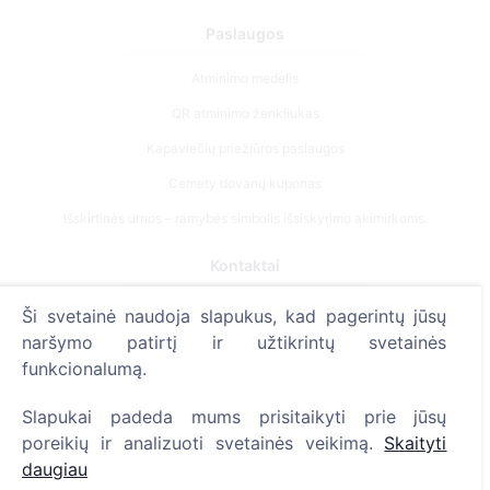
Paslaugos
Atminimo medelis
QR atminimo ženkliukas
Kapaviečių priežiūros paslaugos
Cemety dovanų kuponas
Išskirtinės urnos – ramybės simbolis išsiskyrimo akimirkoms.
Kontaktai
UAB "Kapinių valdymo sprendimai", 304241197
Ši svetainė naudoja slapukus, kad pagerintų jūsų
+370 612 08926 (I-V 8:00 - 16:45)
naršymo patirtį ir užtikrintų svetainės
funkcionalumą.
info@cemety.lt
Veiklą vykdome visoje Lietuvoje!
Slapukai padeda mums prisitaikyti prie jūsų
poreikių ir analizuoti svetainės veikimą.
Skaityti
daugiau