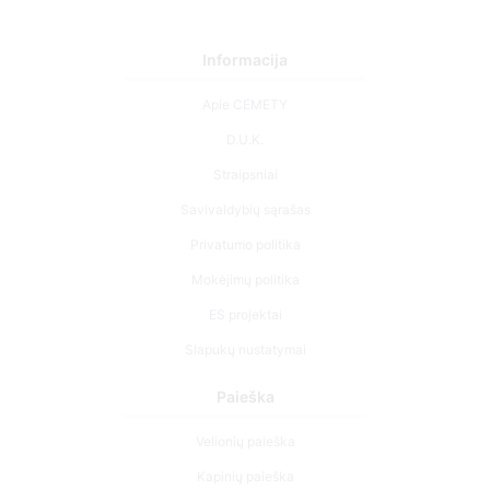
Informacija
Apie CEMETY
D.U.K.
Straipsniai
Savivaldybių sąrašas
Privatumo politika
Mokėjimų politika
ES projektai
Slapukų nustatymai
Paieška
Velionių paieška
Kapinių paieška