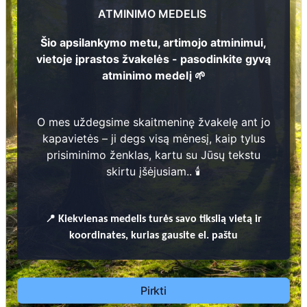
1
9
3
5 -
2
0
1
ATMINIMO MEDELIS
1
ė
Šio apsilankymo metu, artimojo atminimui,
4
6
Rit
a
Gr
ė
bli
ki
e
n
vietoje įprastos žvakelės - pasodinkite gyvą
? -
1
9
9
atminimo medelį 🌱
Prieinamos paslaugos:
O mes uždegsime skaitmeninę žvakelę ant jo
kapavietės – ji degs visą mėnesį, kaip tylus
Atminimo medelis
prisiminimo ženklas, kartu su Jūsų tekstu
skirtu įšėjusiam.. 🕯️
Pasodinkite atminimo medelį artimo
žmogaus atminimui – gyvą simbolį, augantį
kartu su nauju Lietuvos mišku.
📍
Kiekvienas
medelis turės savo tikslią vietą ir
🌳 Pasirinkite artimąjį, kurio atminimui skiriate
koordinates, kurias gausite el. paštu
medelį, ir palikite jam skirtą atminimo žinutę.
🕯️ O mes, Jūsų vardu, uždegsime
skaitmeninę
žvakelę artimojo kapavietėje
, kuri švies vieną
Pirkti
mėnesį – tarsi tiltas tarp prisiminimo ir