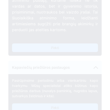
atminimo puslapį, kuriame išlieka ne tik
vardas ar datos, bet ir gyvenimo istorija,
prisiminimai, nuotraukos bei vaizdo įrašai. Tai
šiuolaikiška atminimo forma, leidžianti
artimiesiems sugrįžti prie brangių akimirkų ir
perduoti jas ateities kartoms.
Pirkti
Kapaviečių priežiūros paslaugos
Pasirūpinsime periodiniu arba vienkartiniu kapo
tvarkymu. Mūsų specialistai atliks būtinus kapo
priežiūros darbus (nuvalys paminklą, nugrėbs lapus,
sutvarkys želdinius ir kita).
Pirkti