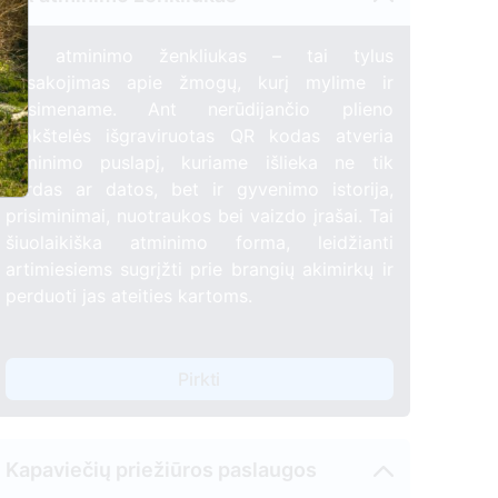
QR atminimo ženkliukas – tai tylus
pasakojimas apie žmogų, kurį mylime ir
prisimename. Ant nerūdijančio plieno
plokštelės išgraviruotas QR kodas atveria
atminimo puslapį, kuriame išlieka ne tik
vardas ar datos, bet ir gyvenimo istorija,
prisiminimai, nuotraukos bei vaizdo įrašai. Tai
šiuolaikiška atminimo forma, leidžianti
artimiesiems sugrįžti prie brangių akimirkų ir
perduoti jas ateities kartoms.
Pirkti
Kapaviečių priežiūros paslaugos