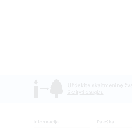
Uždekite skaitmeninę žva
Skaityti daugiau
Informacija
Paieška