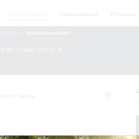
Velionių paieška
Kapinių paieška
Paslaugos
>
s kapinės
Monika Karpavičienė
8-08-10, Mirė: 2021-01-11
atedros kapinės