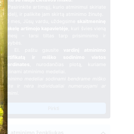
🌳 Pasirinkite artimąjį, kurio atminimui skiriate
medelį, ir palikite jam skirtą atminimo žinutę.
🕯️ O mes, Jūsų vardu, uždegsime
skaitmeninę
žvakelę artimojo kapavietėje
, kuri švies vieną
mėnesį – tarsi tiltas tarp prisiminimo ir
gyvybės.
📍 El. paštu gausite
vardinį atminimo
sertifikatą ir miško sodinimo vietos
koordinates
, nurodančias plotą, kuriame
sodinami atminimo medeliai.
Atminimo medeliai sodinami bendrame miško
plote ir nėra individualiai numeruojami ar
žymimi.
Pirkti
QR atminimo ženkliukas