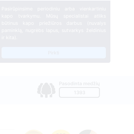
Pasirūpinsime periodiniu arba vienkartiniu
kapo tvarkymu. Mūsų specialistai atliks
būtinus kapo priežiūros darbus (nuvalys
paminklą, nugrėbs lapus, sutvarkys želdinius
ir kita).
Pirkti
Pasodinta medžių
1393