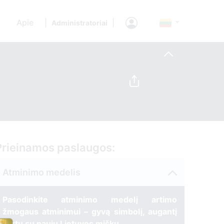
Apie
|
|
Administratoriai
Prieinamos paslaugos:
Atminimo medelis
Pasodinkite atminimo medelį artimo
žmogaus atminimui – gyvą simbolį, augantį
kartu su nauju Lietuvos mišku.