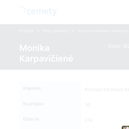
>
>
Pradžia
Mirę asmenys
Kristaus Karaliaus katedro
Monika
Gimė: 192
Karpavičienė
Kapinės
Kristaus Karaliaus k
Kvartalas
30
Eilės nr.
014