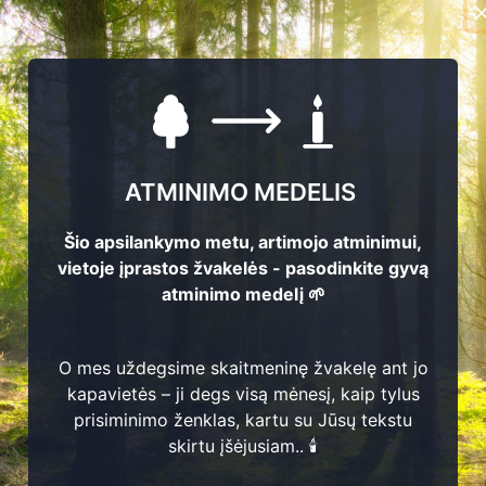
ATMINIMO MEDELIS
9
Šio apsilankymo metu, artimojo atminimui,
vietoje įprastos žvakelės - pasodinkite gyvą
atminimo medelį 🌱
3
Vincas Grigaliūnas
O mes uždegsime skaitmeninę žvakelę ant jo
9
kapavietės – ji degs visą mėnesį, kaip tylus
Genadijus Plugas
1
8
8
9 -
1
9
6
2
prisiminimo ženklas, kartu su Jūsų tekstu
0
3
skirtu įšėjusiam.. 🕯️
1
9
5
6 -
2
0
1
arpavičienė
1