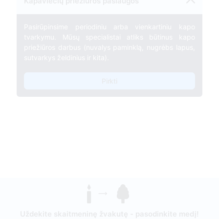
Kapaviečių priežiūros paslaugos
Pasirūpinsime periodiniu arba vienkartiniu kapo
tvarkymu. Mūsų specialistai atliks būtinus kapo
priežiūros darbus (nuvalys paminklą, nugrėbs lapus,
sutvarkys želdinius ir kita).
Pirkti
Uždekite skaitmeninę žvakutę - pasodinkite medį!