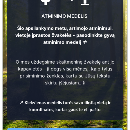
3
monienė
2
Genovaitė Lai
mutė
Že
1936 - 2014
ATMINIMO MEDELIS
Zastarskienė
1929 - 1985
Julija
Šio apsilankymo metu, artimojo atminimui,
2
2
vietoje įprastos žvakelės - pasodinkite gyvą
monis
Albertas
Že
2
1930 - 2011
atminimo medelį 🌱
A. Žankauskas
2
1896 - 1961
1
O mes uždegsime skaitmeninę žvakelę ant jo
2
Ona Černiauskienė
kapavietės – ji degs visą mėnesį, kaip tylus
1930 - 2026
prisiminimo ženklas, kartu su Jūsų tekstu
Agota Krikštanavičienė
skirtu įšėjusiam.. 🕯️
1900 - 1987
3
Prieinamos paslaugos:
2
📍
Kiekvienas
medelis turės savo tikslią vietą ir
Atminimo medelis
koordinates, kurias gausite el. paštu
1
Pasodinkite atminimo medelį artimo