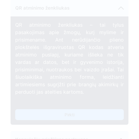
QR atminimo ženkliukas
QR atminimo ženkliukas – tai tylus
pasakojimas apie žmogų, kurį mylime ir
prisimename. Ant nerūdijančio plieno
plokštelės išgraviruotas QR kodas atveria
atminimo puslapį, kuriame išlieka ne tik
vardas ar datos, bet ir gyvenimo istorija,
prisiminimai, nuotraukos bei vaizdo įrašai. Tai
šiuolaikiška atminimo forma, leidžianti
artimiesiems sugrįžti prie brangių akimirkų ir
perduoti jas ateities kartoms.
Pirkti