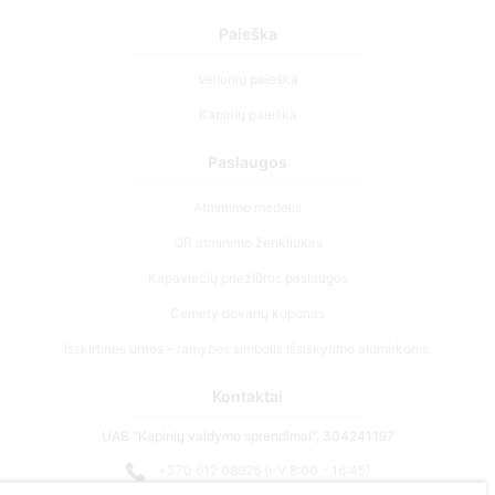
Paieška
Velionių paieška
Kapinių paieška
Paslaugos
Atminimo medelis
QR atminimo ženkliukas
Kapaviečių priežiūros paslaugos
Cemety dovanų kuponas
Išskirtinės urnos – ramybės simbolis išsiskyrimo akimirkoms.
Kontaktai
UAB "Kapinių valdymo sprendimai", 304241197
+370 612 08926 (I-V 8:00 - 16:45)