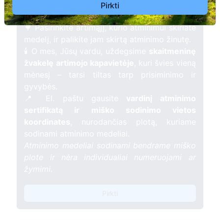
žmogaus atminimui – gyvą simbolį, augantį
Pirkti
kartu su nauju Lietuvos mišku.
🌳 Pasirinkite artimąjį, kurio atminimui skiriate
medelį, ir palikite jam skirtą atminimo žinutę.
🕯️ O mes, Jūsų vardu, uždegsime
skaitmeninę
žvakelę artimojo kapavietėje
, kuri švies vieną
mėnesį – tarsi tiltas tarp prisiminimo ir
gyvybės.
📍 El. paštu gausite
vardinį atminimo
sertifikatą ir miško sodinimo vietos
koordinates
, nurodančias plotą, kuriame
sodinami atminimo medeliai.
Atminimo medeliai sodinami bendrame miško
plote ir nėra individualiai numeruojami ar
žymimi.
Pirkti