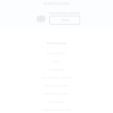
Skaityti daugiau
Pasodinta medžių
1393
Informacija
Apie CEMETY
D.U.K.
Straipsniai
Savivaldybių sąrašas
Privatumo politika
Mokėjimų politika
ES projektai
Slapukų nustatymai