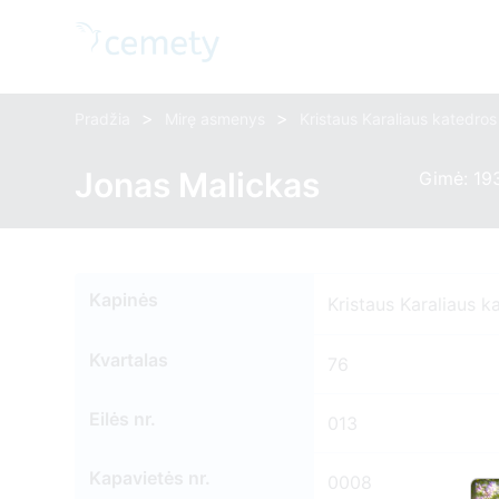
>
>
Pradžia
Mirę asmenys
Kristaus Karaliaus katedro
Jonas Malickas
Gimė: 19
Kapinės
Kristaus Karaliaus k
Kvartalas
76
Eilės nr.
013
Kapavietės nr.
0008