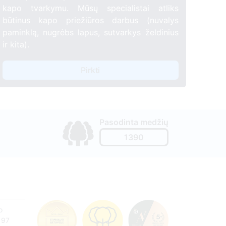
kapo tvarkymu. Mūsų specialistai atliks
būtinus kapo priežiūros darbus (nuvalys
paminklą, nugrėbs lapus, sutvarkys želdinius
ir kita).
Pirkti
Pasodinta medžių
1390
o
197