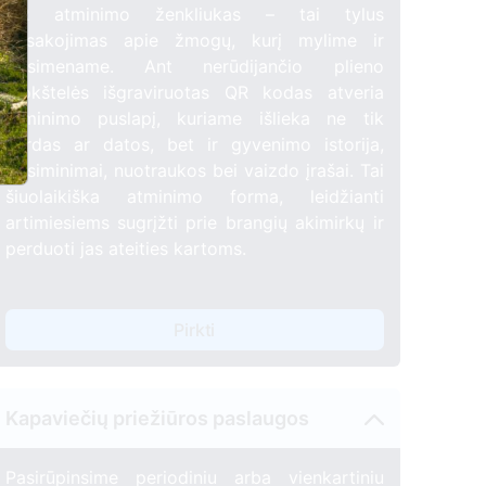
QR atminimo ženkliukas – tai tylus
pasakojimas apie žmogų, kurį mylime ir
prisimename. Ant nerūdijančio plieno
plokštelės išgraviruotas QR kodas atveria
atminimo puslapį, kuriame išlieka ne tik
vardas ar datos, bet ir gyvenimo istorija,
prisiminimai, nuotraukos bei vaizdo įrašai. Tai
šiuolaikiška atminimo forma, leidžianti
artimiesiems sugrįžti prie brangių akimirkų ir
perduoti jas ateities kartoms.
Pirkti
Kapaviečių priežiūros paslaugos
Pasirūpinsime periodiniu arba vienkartiniu