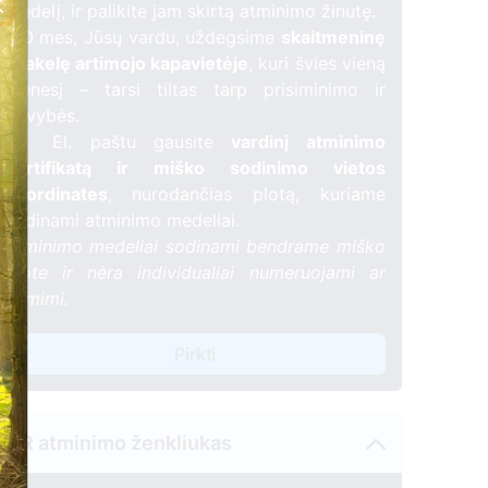
medelį, ir palikite jam skirtą atminimo žinutę.
🕯️ O mes, Jūsų vardu, uždegsime
skaitmeninę
žvakelę artimojo kapavietėje
, kuri švies vieną
mėnesį – tarsi tiltas tarp prisiminimo ir
gyvybės.
📍 El. paštu gausite
vardinį atminimo
sertifikatą ir miško sodinimo vietos
koordinates
, nurodančias plotą, kuriame
sodinami atminimo medeliai.
Atminimo medeliai sodinami bendrame miško
plote ir nėra individualiai numeruojami ar
žymimi.
Pirkti
QR atminimo ženkliukas