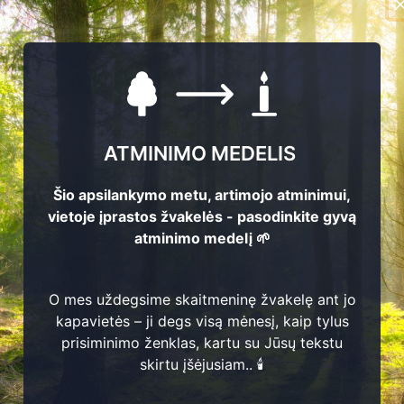
ATMINIMO MEDELIS
Šio apsilankymo metu, artimojo atminimui,
vietoje įprastos žvakelės - pasodinkite gyvą
atminimo medelį 🌱
vičienė
3
1983
dzevičius
O mes uždegsime skaitmeninę žvakelę ant jo
Tomas Masilionis
 1979
6
1890 - 1983
..
kapavietės – ji degs visą mėnesį, kaip tylus
2
prisiminimo ženklas, kartu su Jūsų tekstu
 Malickas
skirtu įšėjusiam.. 🕯️
4 - 2026
Algirdas Inčikas
 Veriugienė
1939 - 1981