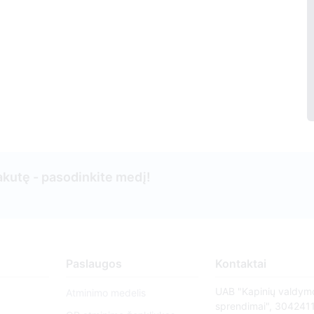
kutę - pasodinkite medį!
Paslaugos
Kontaktai
UAB "Kapinių valdym
Atminimo medelis
sprendimai", 304241