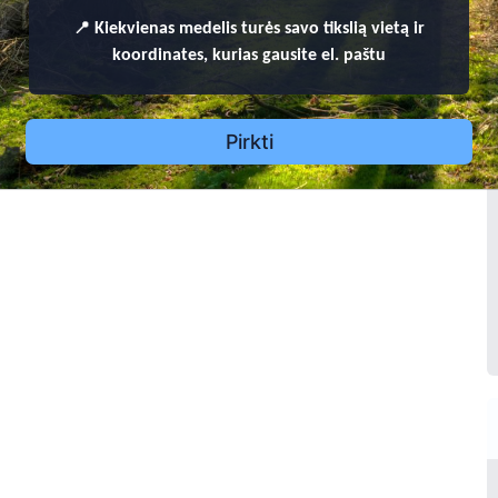
921 - 1998
1
📍
Kiekvienas
medelis turės savo tikslią vietą ir
rys Radzevičius
koordinates, kurias gausite el. paštu
1970 - 2024
Pranas Veriuga
1894 - 1974
Pirkti
4
7