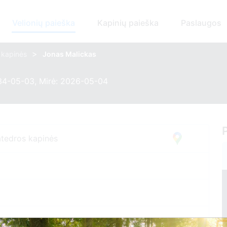
Velionių paieška
Kapinių paieška
Paslaugos
>
s kapinės
Jonas Malickas
34-05-03, Mirė: 2026-05-04
atedros kapinės