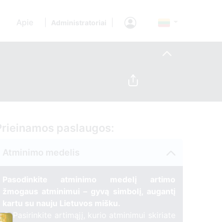
Apie
|
|
Administratoriai
Prieinamos paslaugos:
Atminimo medelis
Pasodinkite atminimo medelį artimo
žmogaus atminimui – gyvą simbolį, augantį
kartu su nauju Lietuvos mišku.
🌳 Pasirinkite artimąjį, kurio atminimui skiriate