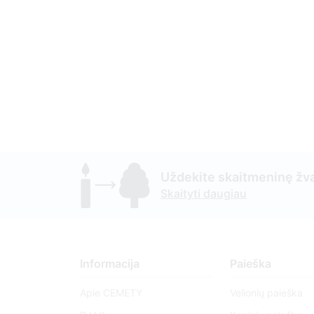
Uždekite skaitmeninę žva
Skaityti daugiau
Informacija
Paieška
Apie CEMETY
Velionių paieška