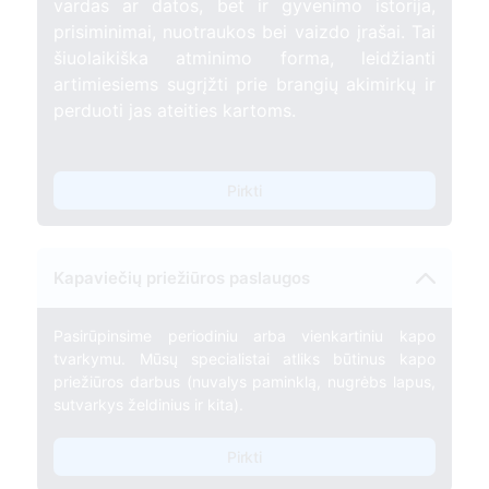
vardas ar datos, bet ir gyvenimo istorija,
prisiminimai, nuotraukos bei vaizdo įrašai. Tai
šiuolaikiška atminimo forma, leidžianti
artimiesiems sugrįžti prie brangių akimirkų ir
perduoti jas ateities kartoms.
Pirkti
Kapaviečių priežiūros paslaugos
Pasirūpinsime periodiniu arba vienkartiniu kapo
tvarkymu. Mūsų specialistai atliks būtinus kapo
priežiūros darbus (nuvalys paminklą, nugrėbs lapus,
sutvarkys želdinius ir kita).
Pirkti