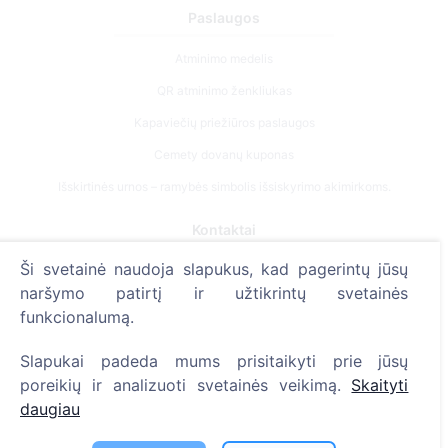
Paslaugos
Atminimo medelis
QR atminimo ženkliukas
Kapaviečių priežiūros paslaugos
Cemety dovanų kuponas
Išskirtinės urnos – ramybės simbolis išsiskyrimo akimirkoms.
Kontaktai
UAB "Kapinių valdymo sprendimai", 304241197
Ši svetainė naudoja slapukus, kad pagerintų jūsų
naršymo patirtį ir užtikrintų svetainės
+370 612 08926 (I-V 8:00 - 16:45)
funkcionalumą.
info@cemety.lt
Veiklą vykdome visoje Lietuvoje!
Slapukai padeda mums prisitaikyti prie jūsų
poreikių ir analizuoti svetainės veikimą.
Skaityti
daugiau