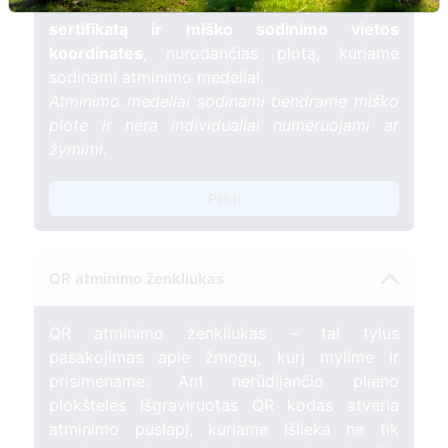
📍 El. paštu gausite
vardinį atminimo
sertifikatą ir miško sodinimo vietos
koordinates
, nurodančias plotą, kuriame
sodinami atminimo medeliai.
Atminimo medeliai sodinami bendrame miško
plote ir nėra individualiai numeruojami ar
žymimi.
Pirkti
QR atminimo ženkliukas
QR atminimo ženkliukas – tai tylus
pasakojimas apie žmogų, kurį mylime ir
prisimename. Ant nerūdijančio plieno
plokštelės išgraviruotas QR kodas atveria
atminimo puslapį, kuriame išlieka ne tik