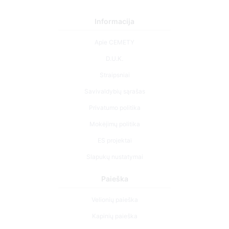
Informacija
Apie CEMETY
D.U.K.
Straipsniai
Savivaldybių sąrašas
Privatumo politika
Mokėjimų politika
ES projektai
Slapukų nustatymai
Paieška
Velionių paieška
Kapinių paieška