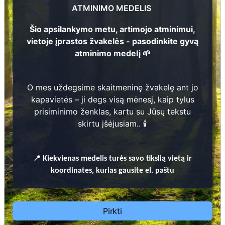
ATMINIMO MEDELIS
Šio apsilankymo metu, artimojo atminimui,
vietoje įprastos žvakelės - pasodinkite gyvą
atminimo medelį 🌱
Prieinamos paslaugos:
22
O mes uždegsime skaitmeninę žvakelę ant jo
Atminimo medelis
kapavietės – ji degs visą mėnesį, kaip tylus
prisiminimo ženklas, kartu su Jūsų tekstu
Pasodinkite atminimo medelį artimo
skirtu įšėjusiam.. 🕯️
žmogaus atminimui – gyvą simbolį, augantį
kartu su nauju Lietuvos mišku.
🌳 Pasirinkite artimąjį, kurio atminimui skiriate
📍
Kiekvienas
medelis turės savo tikslią vietą ir
medelį, ir palikite jam skirtą atminimo žinutę.
koordinates, kurias gausite el. paštu
🕯️ O mes, Jūsų vardu, uždegsime
skaitmeninę
žvakelę artimojo kapavietėje
, kuri švies vieną
mėnesį – tarsi tiltas tarp prisiminimo ir
Pirkti
gyvybės.