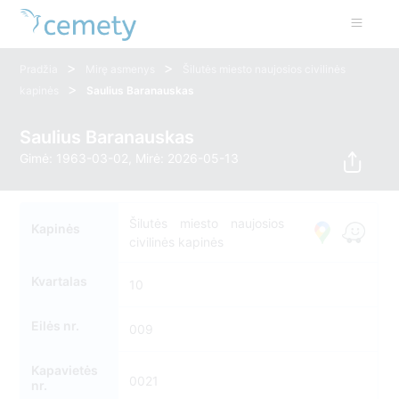
>
>
Pradžia
Mirę asmenys
Šilutės miesto naujosios civilinės
>
kapinės
Saulius Baranauskas
Saulius Baranauskas
Gimė: 1963-03-02, Mirė: 2026-05-13
Šilutės miesto naujosios
Kapinės
civilinės kapinės
Kvartalas
10
Eilės nr.
009
Kapavietės
0021
nr.