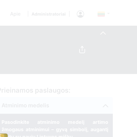
Apie
|
|
Administratoriai
Prieinamos paslaugos:
Atminimo medelis
Pasodinkite atminimo medelį artimo
žmogaus atminimui – gyvą simbolį, augantį
kartu su nauju Lietuvos mišku.