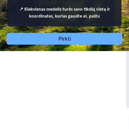
ja Šapalienė
6
19
1
9
2
0
-
1
9
8
📍
Kiekvienas
medelis turės savo tikslią vietą ir
koordinates, kurias gausite el. paštu
2
Antanas Šapalas
1
Pirkti
1
9
2
3
-
1
9
9