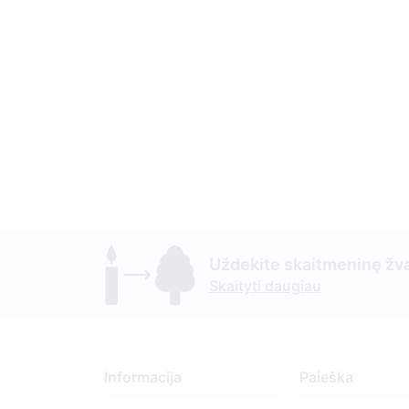
Uždekite skaitmeninę žva
Skaityti daugiau
Informacija
Paieška