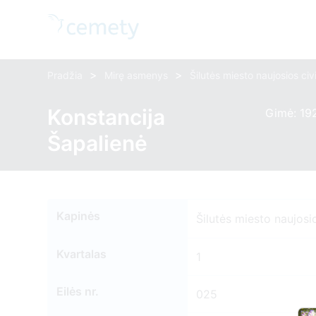
>
>
Pradžia
Mirę asmenys
Šilutės miesto naujosios civ
Konstancija
Gimė: 192
Šapalienė
Kapinės
Šilutės miesto naujosio
Kvartalas
1
Eilės nr.
025