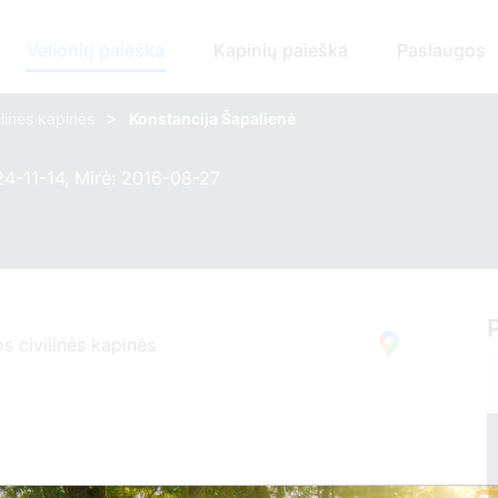
Velionių paieška
Kapinių paieška
Paslaugos
>
ilinės kapinės
Konstancija Šapalienė
4-11-14, Mirė: 2016-08-27
s civilinės kapinės