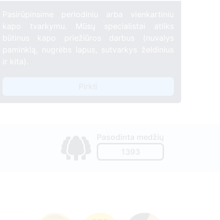
Pasirūpinsime periodiniu arba vienkartiniu
kapo tvarkymu. Mūsų specialistai atliks
būtinus kapo priežiūros darbus (nuvalys
paminklą, nugrėbs lapus, sutvarkys želdinius
ir kita).
Pirkti
Pasodinta medžių
1393