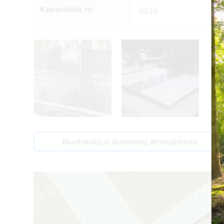
Kapavietės nr.
0019
18
2
Nuotraukų ir duomenų atnaujinimas
3
16
2