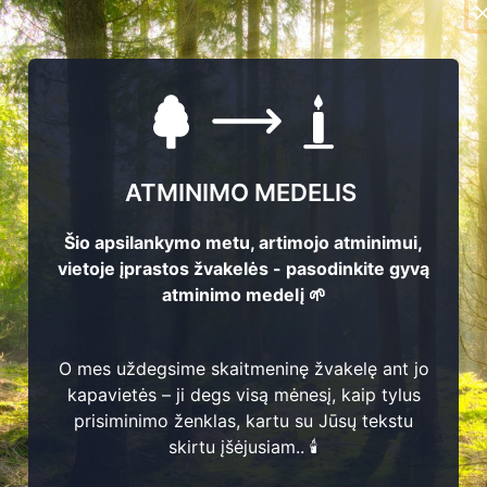
17
ATMINIMO MEDELIS
Šio apsilankymo metu, artimojo atminimui,
2
vietoje įprastos žvakelės - pasodinkite gyvą
atminimo medelį 🌱
O mes uždegsime skaitmeninę žvakelę ant jo
kapavietės – ji degs visą mėnesį, kaip tylus
Petras Jokubauskas
prisiminimo ženklas, kartu su Jūsų tekstu
2
Adolfina Jokubauski
skirtu įšėjusiam.. 🕯️
1
8
1
9
5
9
-
2
0
2