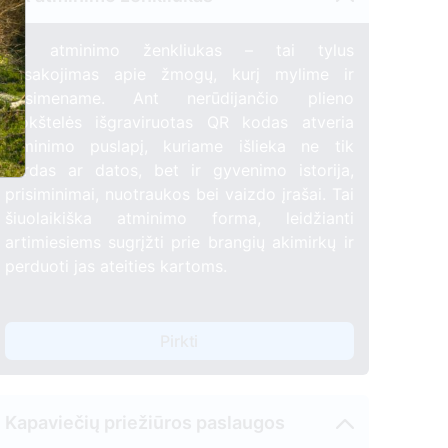
2
QR atminimo ženkliukas – tai tylus
pasakojimas apie žmogų, kurį mylime ir
prisimename. Ant nerūdijančio plieno
plokštelės išgraviruotas QR kodas atveria
atminimo puslapį, kuriame išlieka ne tik
vardas ar datos, bet ir gyvenimo istorija,
prisiminimai, nuotraukos bei vaizdo įrašai. Tai
šiuolaikiška atminimo forma, leidžianti
artimiesiems sugrįžti prie brangių akimirkų ir
perduoti jas ateities kartoms.
Pirkti
Kapaviečių priežiūros paslaugos