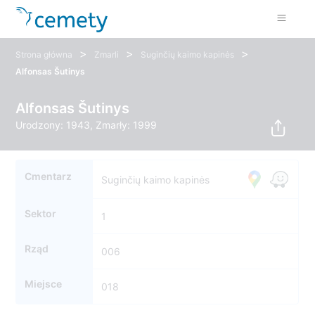
>
>
>
Strona główna
Zmarli
Suginčių kaimo kapinės
Alfonsas Šutinys
Alfonsas Šutinys
Urodzony: 1943, Zmarły: 1999
Cmentarz
Suginčių kaimo kapinės
Sektor
1
Rząd
006
Miejsce
018