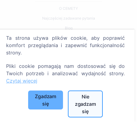
O CEMETY
Najczęściej zadawane pytania
Blog
Ta strona używa plików cookie, aby poprawić
Lista gmin i użytkowników
komfort przeglądania i zapewnić funkcjonalność
Polityka prywatności
strony.
Polityka płatności
Pliki cookie pomagają nam dostosować się do
Ustawienia plików cookie
Twoich potrzeb i analizować wydajność strony.
Czytaj więcej
Szukaj
Szukaj zmarłych
Zgadzam
Nie
Szukaj cmentarzy
się
zgadzam
się
Usługi
Kontakty