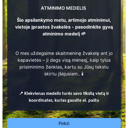
Stefanija Kesylienė
Bronislovas Paurys
9
9
ATMINIMO MEDELIS
Šio apsilankymo metu, artimojo atminimui,
1
9
2
9
-
1
9
8
1
9
2
6
-
2
0
0
vietoje įprastos žvakelės - pasodinkite gyvą
atminimo medelį 🌱
O mes uždegsime skaitmeninę žvakelę ant jo
Prieinamos paslaugos:
kapavietės – ji degs visą mėnesį, kaip tylus
prisiminimo ženklas, kartu su Jūsų tekstu
Atminimo medelis
skirtu įšėjusiam.. 🕯️
Pasodinkite atminimo medelį artimo
žmogaus atminimui – gyvą simbolį, augantį
📍
Kiekvienas
medelis turės savo tikslią vietą ir
kartu su nauju Lietuvos mišku.
koordinates, kurias gausite el. paštu
🌳 Pasirinkite artimąjį, kurio atminimui skiriate
medelį, ir palikite jam skirtą atminimo žinutę.
🕯️ O mes, Jūsų vardu, uždegsime
skaitmeninę
Pirkti
žvakelę artimojo kapavietėje
, kuri švies vieną