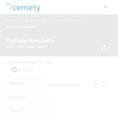
>
>
>
Pradžia
Mirę asmenys
Antazavės kapinės
Stefanija Kesylienė
Stefanija Kesylienė
Gimė: 1929, Mirė: 1989
Taip pat žinomas(-a) kaip:
Kesyliai
Kapinės
Antazavės kapinės
Kvartalas
1
Eilės nr.
000