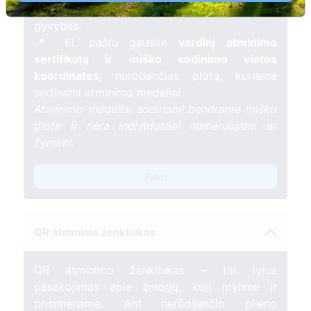
mėnesį – tarsi tiltas tarp prisiminimo ir
gyvybės.
📍 El. paštu gausite
vardinį atminimo
sertifikatą ir miško sodinimo vietos
koordinates
, nurodančias plotą, kuriame
sodinami atminimo medeliai.
Atminimo medeliai sodinami bendrame miško
plote ir nėra individualiai numeruojami ar
žymimi.
Pirkti
QR atminimo ženkliukas
QR atminimo ženkliukas – tai tylus
pasakojimas apie žmogų, kurį mylime ir
prisimename. Ant nerūdijančio plieno