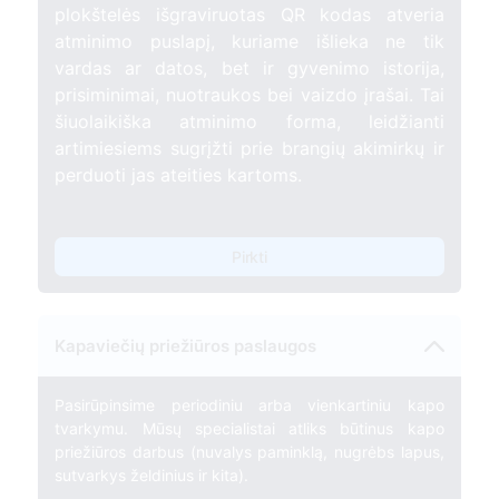
plokštelės išgraviruotas QR kodas atveria
atminimo puslapį, kuriame išlieka ne tik
vardas ar datos, bet ir gyvenimo istorija,
prisiminimai, nuotraukos bei vaizdo įrašai. Tai
šiuolaikiška atminimo forma, leidžianti
artimiesiems sugrįžti prie brangių akimirkų ir
perduoti jas ateities kartoms.
Pirkti
Kapaviečių priežiūros paslaugos
Pasirūpinsime periodiniu arba vienkartiniu kapo
tvarkymu. Mūsų specialistai atliks būtinus kapo
priežiūros darbus (nuvalys paminklą, nugrėbs lapus,
sutvarkys želdinius ir kita).