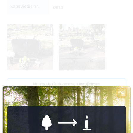
Kapavietės nr.
0816
Nuotraukų ir duomenų atnaujinimas
816
1
2
3
3