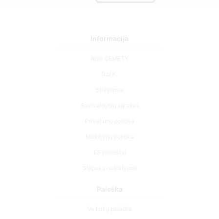
Informacija
Apie CEMETY
D.U.K.
Straipsniai
Savivaldybių sąrašas
Privatumo politika
Mokėjimų politika
ES projektai
Slapukų nustatymai
Paieška
Velionių paieška