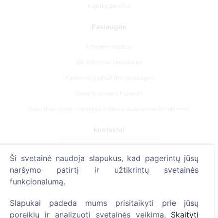
Kapinių paieška
Paslaugos
Atminimo medelis
QR atminimo ženkliukas
Kapaviečių priežiūros paslaugos
Cemety dovanų kuponas
Išskirtinės urnos – ramybės simbolis išsiskyrimo akimirkoms.
Kontaktai
UAB "Kapinių valdymo sprendimai", 304241197
Ši svetainė naudoja slapukus, kad pagerintų jūsų
+370 612 08926 (I-V 8:00 - 16:45)
naršymo patirtį ir užtikrintų svetainės
info@cemety.lt
funkcionalumą.
Veiklą vykdome visoje Lietuvoje!
Slapukai padeda mums prisitaikyti prie jūsų
poreikių ir analizuoti svetainės veikimą.
Skaityti