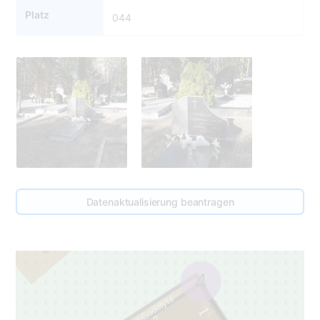
Platz
044
45
2
Datenaktualisierung beantragen
4
Aldona Gudelytė
44
1