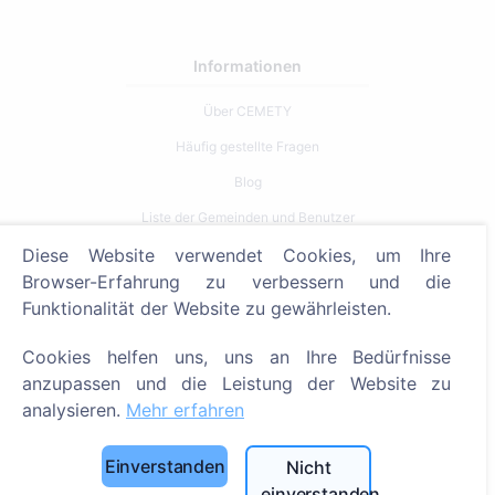
Informationen
Über CEMETY
Häufig gestellte Fragen
Blog
Liste der Gemeinden und Benutzer
Datenschutzrichtlinie
Diese Website verwendet Cookies, um Ihre
Browser-Erfahrung zu verbessern und die
Zahlungsverfahren
Funktionalität der Website zu gewährleisten.
Cookie-Einstellungen
Cookies helfen uns, uns an Ihre Bedürfnisse
Suche
anzupassen und die Leistung der Website zu
analysieren.
Mehr erfahren
Bestattete suchen
Friedhöfe suchen
Einverstanden
Nicht
einverstanden