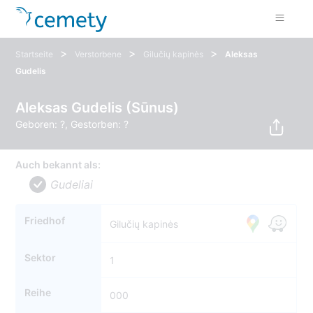
>
>
>
Startseite
Verstorbene
Gilučių kapinės
Aleksas
Gudelis
Aleksas Gudelis (Sūnus)
Geboren: ?, Gestorben: ?
Auch bekannt als:
Gudeliai
Friedhof
Gilučių kapinės
Sektor
1
Reihe
000