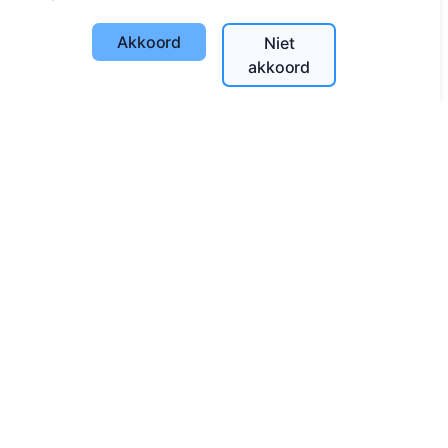
Diensten
Akkoord
Niet
akkoord
Contacten
UAB "Kapinių valdymo sprendimai", 304241197
+370 612 08926 (I-V 8:00 - 16:45)
info@cemety.lt
Wij opereren door het hele land!