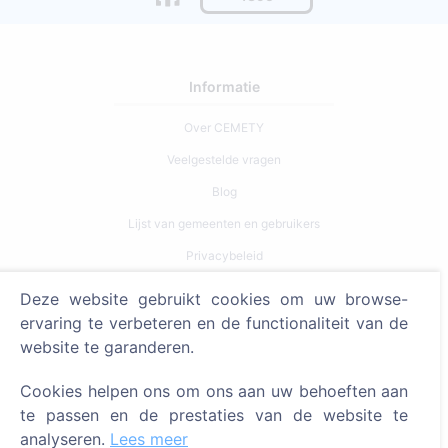
Informatie
Over CEMETY
Veelgestelde vragen
Blog
Lijst van gemeenten en gebruikers
Privacybeleid
Betalingsbeleid
Deze website gebruikt cookies om uw browse-
Cookie-instellingen
ervaring te verbeteren en de functionaliteit van de
website te garanderen.
Zoeken
Cookies helpen ons om ons aan uw behoeften aan
Zoeken naar overledenen
te passen en de prestaties van de website te
Zoeken naar begraafplaatsen
analyseren.
Lees meer