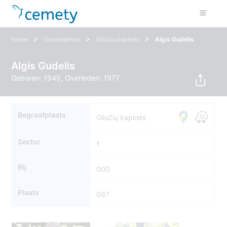
>
>
>
Home
Overledenen
Gilučių kapinės
Algis Gudelis
Algis Gudelis
Geboren: 1945, Overleden: 1977
Begraafplaats
Gilučių kapinės
Sector
1
Rij
000
Plaats
097