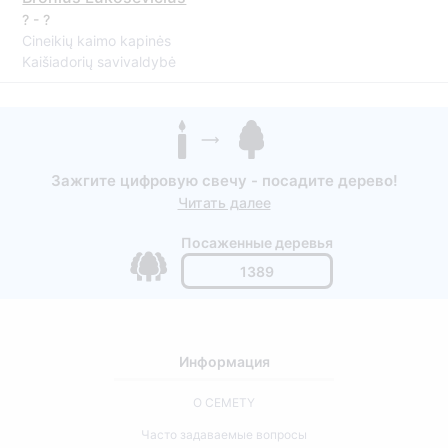
? - ?
Cineikių kaimo kapinės
Kaišiadorių savivaldybė
Зажгите цифровую свечу - посадите дерево!
Читать далее
Посаженные деревья
1389
Информация
О CEMETY
Часто задаваемые вопросы