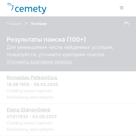
>
Главная
Усопшие
Результаты поиска (100+)
Для уменьшения числа найденных усопших,
пожалуйста, уточните критерии поиска.
Уточнить критерии поиска
Romaldas Petkevičius
18.08.1956 - 08.03.2026
Cineikių kaimo kapinės
Kaišiadorių savivaldybė
Elena Stanevičienė
07.01.1932 - 03.09.2025
Cineikių kaimo kapinės
Kaišiadorių savivaldybė