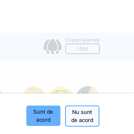
Copaci plantați
1393
o
197
(I-V
Sunt de
Nu sunt
acord
de acord