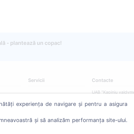
lă - plantează un copac!
Servicii
Contacte
UAB "Kapinių valdym
sprendimai", 304241
nătăți experiența de navigare și pentru a asigura
+370 612 08926 
8:00 - 16:45)
mneavoastră și să analizăm performanța site-ului.
info@cemety.lt
Activăm în toată țara!