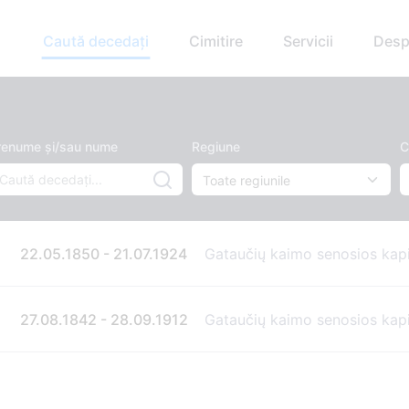
Caută decedați
Cimitire
Servicii
Desp
renume și/sau nume
Regiune
C
22.05.1850 - 21.07.1924
Gataučių kaimo senosios kapi
27.08.1842 - 28.09.1912
Gataučių kaimo senosios kapi