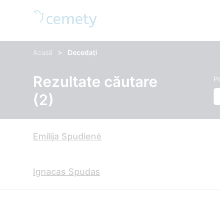
>
Acasă
Decedați
Rezultate căutare
P
(2)
Emilija Spudienė
Ignacas Spudas