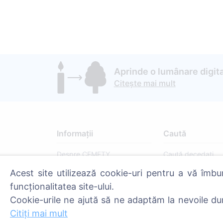
Aprinde o lumânare digita
Citește mai mult
Informații
Caută
Despre CEMETY
Caută decedați
Întrebări frecvente
Caută cimitire
Acest site utilizează cookie-uri pentru a vă îmbu
funcționalitatea site-ului.
Blog
Cookie-urile ne ajută să ne adaptăm la nevoile du
Listă a comunelor și a
Citiți mai mult
utilizatorilor