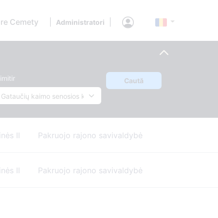
re Cemety
|
|
Administratori
imitir
Caută
nės II
Pakruojo rajono savivaldybė
nės II
Pakruojo rajono savivaldybė