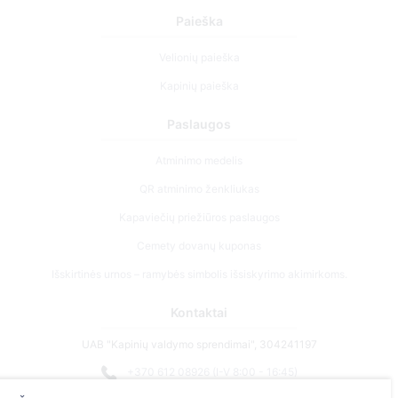
Paieška
Velionių paieška
Kapinių paieška
Paslaugos
Atminimo medelis
QR atminimo ženkliukas
Kapaviečių priežiūros paslaugos
Cemety dovanų kuponas
Išskirtinės urnos – ramybės simbolis išsiskyrimo akimirkoms.
Kontaktai
UAB "Kapinių valdymo sprendimai", 304241197
+370 612 08926 (I-V 8:00 - 16:45)