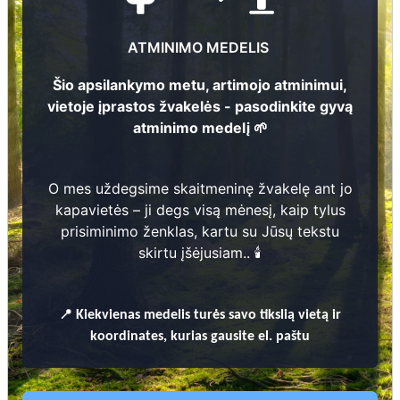
miško sodinimo vietos koordinates
, nurodančias
plotą, kuriame sodinami atminimo medeliai.
ATMINIMO MEDELIS
Atminimo medeliai sodinami bendrame miško plote ir
nėra individualiai numeruojami ar žymimi.
Šio apsilankymo metu, artimojo atminimui,
vietoje įprastos žvakelės - pasodinkite gyvą
atminimo medelį 🌱
+37061208926
O mes uždegsime skaitmeninę žvakelę ant jo
kapavietės – ji degs visą mėnesį, kaip tylus
Kviečiame prisijungti prie
prisiminimo ženklas, kartu su Jūsų tekstu
iniciatyvos
skirtu įšėjusiam.. 🕯️
📍
Kiekvienas
medelis turės savo tikslią vietą ir
koordinates, kurias gausite el. paštu
Uždekite skaitmeninę žvakutę -
pasodinkite medį!