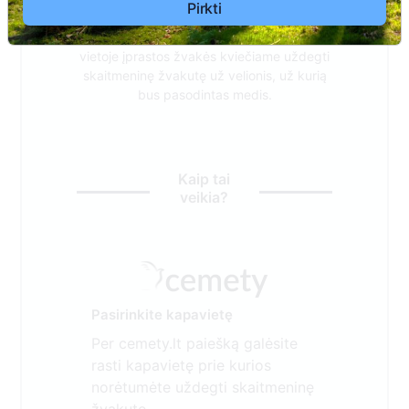
Pirkti
Siekiant saugoti velionių atminimą ir
tausojant visą Mūsų Lietuvos gamtą,
vietoje įprastos žvakės kviečiame uždegti
skaitmeninę žvakutę už velionis, už kurią
bus pasodintas medis.
Kaip tai
veikia?
Pasirinkite kapavietę
Per cemety.lt paiešką galėsite
rasti kapavietę prie kurios
norėtumėte uždegti skaitmeninę