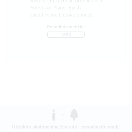
Jūsų vardu kartu su organizacija
Forests of Planet Earth
pasodinsime Lietuvoje medį.
Posodinta medžių:
1393
Uždekite skaitmeninę žvakutę - pasodinkite medį!