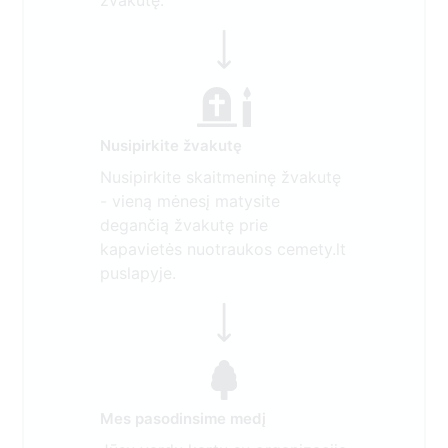
žvakutę.
Nusipirkite žvakutę
Nusipirkite skaitmeninę žvakutę
- vieną mėnesį matysite
degančią žvakutę prie
kapavietės nuotraukos cemety.lt
puslapyje.
Mes pasodinsime medį