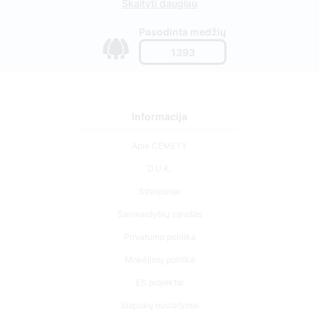
Skaityti daugiau
Pasodinta medžių
1393
Informacija
Apie CEMETY
D.U.K.
Straipsniai
Savivaldybių sąrašas
Privatumo politika
Mokėjimų politika
ES projektai
Slapukų nustatymai