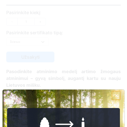
Pasirinkite kiekį:
-
+
Pasirinkite sertifikato tipą:
Pasodinkite atminimo medelį artimo žmogaus
atminimui – gyvą simbolį, augantį kartu su nauju
Lietuvos mišku.
🌳 Pasirinkite artimąjį, kurio atminimui skiriate
medelį, ir palikite jam skirtą atminimo žinutę.
🕯️ O mes, Jūsų vardu, uždegsime
skaitmeninę
žvakelę artimojo kapavietėje
, kuri švies vieną
mėnesį – tarsi tiltas tarp prisiminimo ir gyvybės.
📍 El. paštu gausite
vardinį atminimo sertifikatą ir