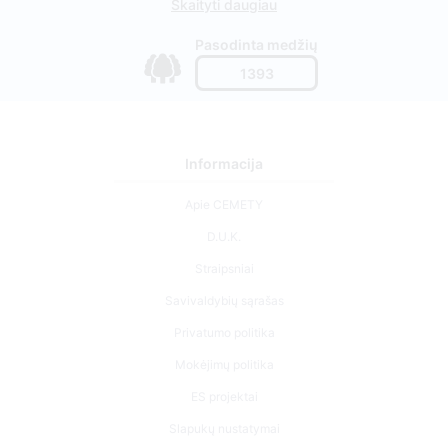
Skaityti daugiau
Pasodinta medžių
1393
Informacija
Apie CEMETY
D.U.K.
Straipsniai
Savivaldybių sąrašas
Privatumo politika
Mokėjimų politika
ES projektai
Slapukų nustatymai