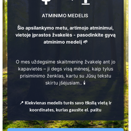
miško sodinimo vietos koordinates
, nurodančias
plotą, kuriame sodinami atminimo medeliai.
ATMINIMO MEDELIS
Atminimo medeliai sodinami bendrame miško plote ir
nėra individualiai numeruojami ar žymimi.
Šio apsilankymo metu, artimojo atminimui,
vietoje įprastos žvakelės - pasodinkite gyvą
atminimo medelį 🌱
+37061208926
O mes uždegsime skaitmeninę žvakelę ant jo
kapavietės – ji degs visą mėnesį, kaip tylus
Kviečiame prisijungti prie
prisiminimo ženklas, kartu su Jūsų tekstu
iniciatyvos
skirtu įšėjusiam.. 🕯️
📍
Kiekvienas
medelis turės savo tikslią vietą ir
koordinates, kurias gausite el. paštu
Uždekite skaitmeninę žvakutę -
pasodinkite medį!