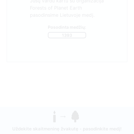
Jūsų vardu kartu su organizacija
Forests of Planet Earth
pasodinsime Lietuvoje medį.
Posodinta medžių:
1393
Uždekite skaitmeninę žvakutę - pasodinkite medį!