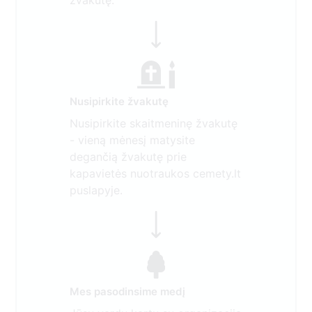
žvakutę.
Nusipirkite žvakutę
Nusipirkite skaitmeninę žvakutę
- vieną mėnesį matysite
degančią žvakutę prie
kapavietės nuotraukos cemety.lt
puslapyje.
Mes pasodinsime medį