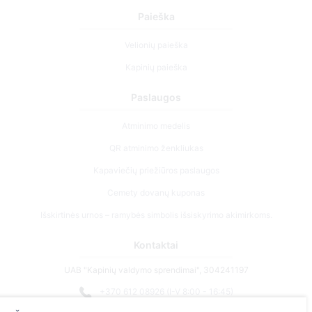
Paieška
Velionių paieška
Kapinių paieška
Paslaugos
Atminimo medelis
QR atminimo ženkliukas
Kapaviečių priežiūros paslaugos
Cemety dovanų kuponas
Išskirtinės urnos – ramybės simbolis išsiskyrimo akimirkoms.
Kontaktai
UAB "Kapinių valdymo sprendimai", 304241197
+370 612 08926 (I-V 8:00 - 16:45)