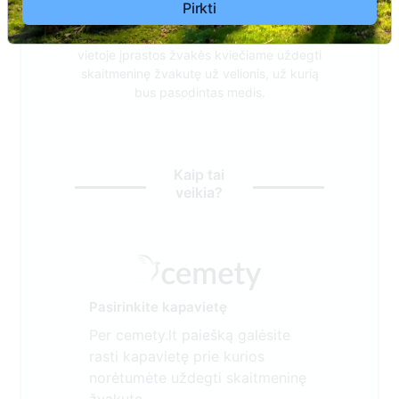
Pirkti
Siekiant saugoti velionių atminimą ir
tausojant visą Mūsų Lietuvos gamtą,
vietoje įprastos žvakės kviečiame uždegti
skaitmeninę žvakutę už velionis, už kurią
bus pasodintas medis.
Kaip tai
veikia?
Pasirinkite kapavietę
Per cemety.lt paiešką galėsite
rasti kapavietę prie kurios
norėtumėte uždegti skaitmeninę