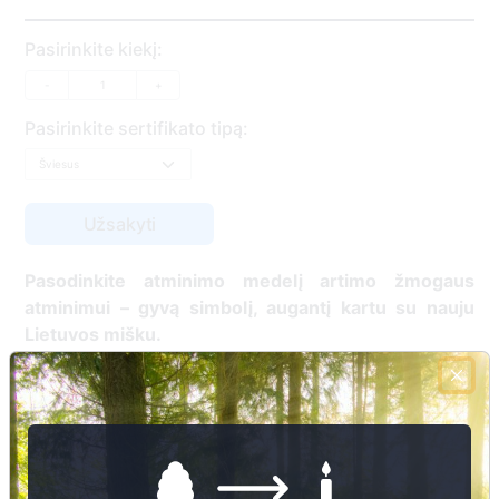
Pasirinkite kiekį:
-
+
Pasirinkite sertifikato tipą:
Pasodinkite atminimo medelį artimo žmogaus
atminimui – gyvą simbolį, augantį kartu su nauju
Lietuvos mišku.
🌳 Pasirinkite artimąjį, kurio atminimui skiriate
medelį, ir palikite jam skirtą atminimo žinutę.
🕯️ O mes, Jūsų vardu, uždegsime
skaitmeninę
žvakelę artimojo kapavietėje
, kuri švies vieną
mėnesį – tarsi tiltas tarp prisiminimo ir gyvybės.
📍 El. paštu gausite
vardinį atminimo sertifikatą ir